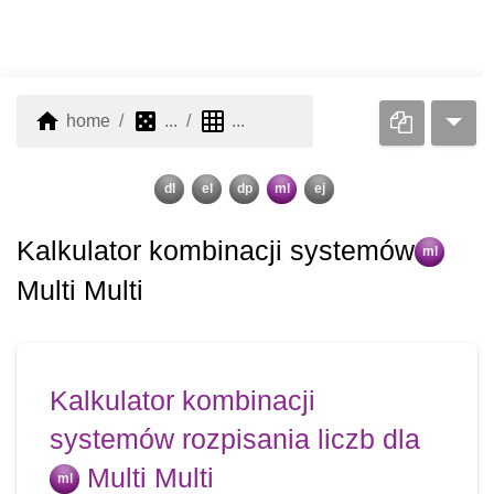
home
casino
grid_on
home
...
...
dl
el
dp
ml
ej
Kalkulator kombinacji systemów
ml
Multi Multi
Kalkulator kombinacji
systemów rozpisania liczb dla
Multi Multi
ml