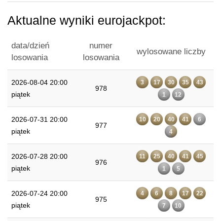
Aktualne wyniki eurojackpot:
data/dzień
numer
wylosowane liczby
losowania
losowania
2026-08-04 20:00
3
17
30
35
43
978
piątek
1
12
2026-07-31 20:00
10
20
40
41
6
977
piątek
4
2026-07-28 20:00
11
25
40
41
45
976
piątek
1
5
2026-07-24 20:00
4
6
8
17
22
975
piątek
7
10