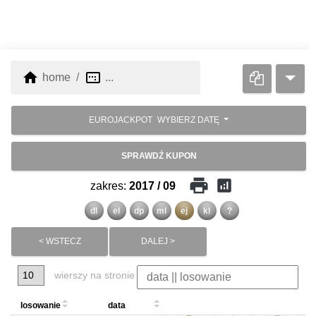
home
image_aspect_ratio
home
...
EUROJACKPOT
WYBIERZ DATĘ
SPRAWDŹ KUPON
print
analytics
zakres:
2017 / 09
dl
el
dp
ml
ej
kl
?
< WSTECZ
DALEJ >
wierszy na stronie
losowanie
data