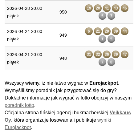
2026-04-28 20:00
19
20
41
43
46
950
piątek
5
7
2026-04-24 20:00
6
21
29
39
44
949
piątek
1
5
2026-04-21 20:00
31
32
36
39
47
948
piątek
7
8
Wszyscy wiemy, iż nie łatwo wygrać w
Eurojackpot
.
Wymyśliliśmy poradnik jak przygotować się do gry?
Dokładne informacje jak wygrać w lotto obejrzyj w naszym
poradnik lotto
.
Oficjalna strona fińskiej agencji bukmacherskiej
Veikkaus
Oy
, która organizuje losowania i publikuje
wyniki
Eurojackpot
.