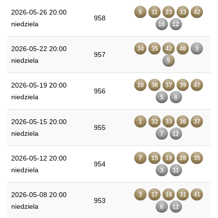
2026-05-26 20:00
5
11
23
33
42
958
niedziela
10
12
2026-05-22 20:00
34
35
42
46
3
957
niedziela
5
2026-05-19 20:00
10
36
37
39
47
956
niedziela
5
6
2026-05-15 20:00
1
32
33
36
37
955
niedziela
7
12
2026-05-12 20:00
7
15
19
28
35
954
niedziela
3
11
2026-05-08 20:00
3
17
18
31
41
953
niedziela
6
12