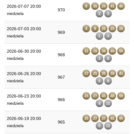
2026-07-07 20:00
6
16
24
41
46
970
niedziela
2
3
2026-07-03 20:00
4
9
20
25
28
969
niedziela
1
3
2026-06-30 20:00
12
19
34
44
50
968
niedziela
3
8
2026-06-26 20:00
17
25
35
39
41
967
niedziela
5
9
2026-06-23 20:00
24
27
43
48
50
966
niedziela
4
12
2026-06-19 20:00
16
27
37
42
45
965
niedziela
5
12