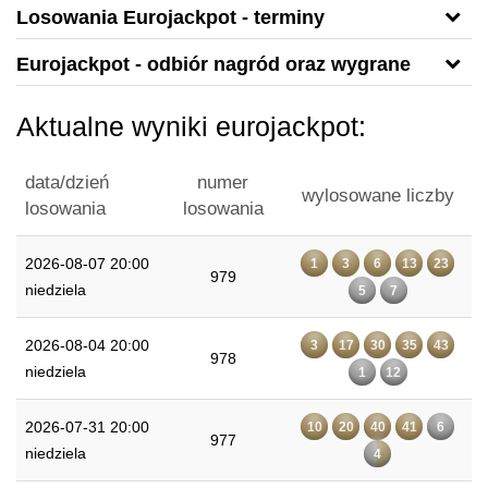
Losowania
Eurojackpot
- terminy
Eurojackpot
- odbiór nagród oraz wygrane
Aktualne wyniki eurojackpot:
data/dzień
numer
wylosowane liczby
losowania
losowania
2026-08-07 20:00
1
3
6
13
23
979
niedziela
5
7
2026-08-04 20:00
3
17
30
35
43
978
niedziela
1
12
2026-07-31 20:00
10
20
40
41
6
977
niedziela
4