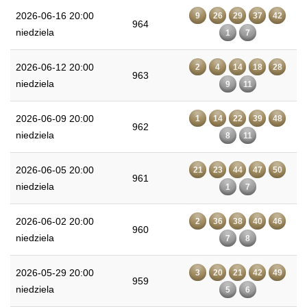
2026-06-16 20:00
9
26
29
37
42
964
niedziela
1
7
2026-06-12 20:00
2
4
14
18
28
963
niedziela
9
11
2026-06-09 20:00
1
14
22
39
48
962
niedziela
8
11
2026-06-05 20:00
21
23
44
47
50
961
niedziela
1
7
2026-06-02 20:00
2
36
38
40
46
960
niedziela
7
8
2026-05-29 20:00
3
20
21
42
49
959
niedziela
5
6