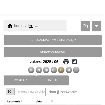
home
image_aspect_ratio
home
...
EUROJACKPOT
WYBIERZ DATĘ
SPRAWDŹ KUPON
print
analytics
zakres:
2025 / 06
dl
el
dp
ml
ej
kl
?
< WSTECZ
DALEJ >
wierszy na stronie
losowanie
data