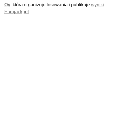
Oy
, która organizuje losowania i publikuje
wyniki
Eurojackpot
.