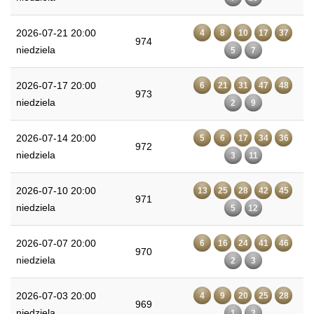
2026-07-21 20:00
4
8
10
17
37
974
niedziela
5
7
2026-07-17 20:00
6
21
31
47
48
973
niedziela
2
9
2026-07-14 20:00
5
6
17
34
36
972
niedziela
3
11
2026-07-10 20:00
13
25
28
42
45
971
niedziela
5
12
2026-07-07 20:00
6
16
24
41
46
970
niedziela
2
3
2026-07-03 20:00
4
9
20
25
28
969
niedziela
1
3