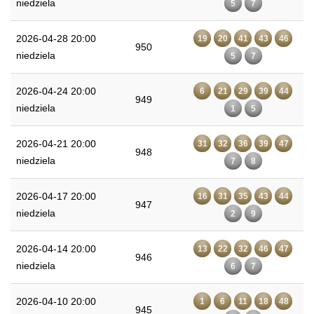
niedziela
5
7
2026-04-28 20:00
19
20
41
43
46
950
niedziela
5
7
2026-04-24 20:00
6
21
29
39
44
949
niedziela
1
5
2026-04-21 20:00
31
32
36
39
47
948
niedziela
7
8
2026-04-17 20:00
16
31
35
43
44
947
niedziela
2
9
2026-04-14 20:00
13
22
32
46
47
946
niedziela
6
7
2026-04-10 20:00
1
6
11
18
48
945