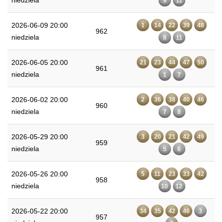
niedziela
9
11
2026-06-09 20:00
1
14
22
39
48
962
niedziela
8
11
2026-06-05 20:00
21
23
44
47
50
961
niedziela
1
7
2026-06-02 20:00
2
36
38
40
46
960
niedziela
7
8
2026-05-29 20:00
3
20
21
42
49
959
niedziela
5
6
2026-05-26 20:00
5
11
23
33
42
958
niedziela
10
12
2026-05-22 20:00
34
35
42
46
3
957