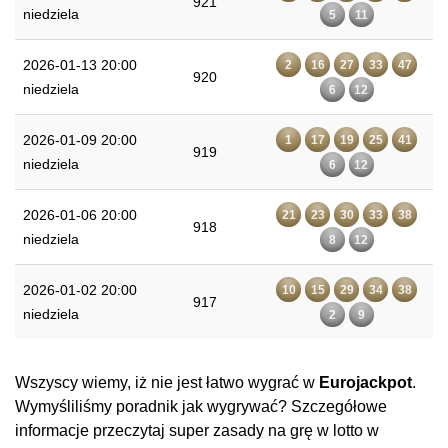
921
niedziela
5
11
2026-01-13 20:00
2
16
27
33
47
920
niedziela
6
12
2026-01-09 20:00
1
17
19
25
41
919
niedziela
6
12
2026-01-06 20:00
21
23
30
33
38
918
niedziela
8
12
2026-01-02 20:00
10
15
29
34
38
917
niedziela
2
9
Wszyscy wiemy, iż nie jest łatwo wygrać w
Eurojackpot
.
Wymyśliliśmy poradnik jak wygrywać? Szczegółowe
informacje przeczytaj super zasady na grę w lotto w