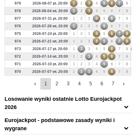
979
2026-08-07 pt. 20:00
1
2
3
4
5
6
7
8
9
978
2026-08-04 wt. 20:00
1
2
3
4
5
6
7
8
9
977
2026-07-31 pt. 20:00
1
2
3
4
5
6
7
8
9
976
2026-07-28 wt. 20:00
1
2
3
4
5
6
7
8
9
975
2026-07-24 pt. 20:00
1
2
3
4
5
6
7
8
9
974
2026-07-21 wt. 20:00
1
2
3
4
5
6
7
8
9
973
2026-07-17 pt. 20:00
1
2
3
4
5
6
7
8
9
972
2026-07-14 wt. 20:00
1
2
3
4
5
6
7
8
9
971
2026-07-10 pt. 20:00
1
2
3
4
5
6
7
8
9
970
2026-07-07 wt. 20:00
1
2
3
4
5
6
7
8
9
‹
1
2
3
4
5
6
7
›
Losowanie wyniki ostatnie Lotto Eurojackpot
2026
Eurojackpot
- podstawowe zasady wyniki i
wygrane