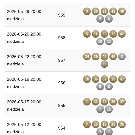
2026-05-29 20:00
3
20
21
42
49
959
niedziela
5
6
2026-05-26 20:00
5
11
23
33
42
958
niedziela
10
12
2026-05-22 20:00
34
35
42
46
3
957
niedziela
5
2026-05-19 20:00
10
36
37
39
47
956
niedziela
5
6
2026-05-15 20:00
1
32
33
36
37
955
niedziela
7
12
2026-05-12 20:00
7
15
19
28
35
954
niedziela
3
11