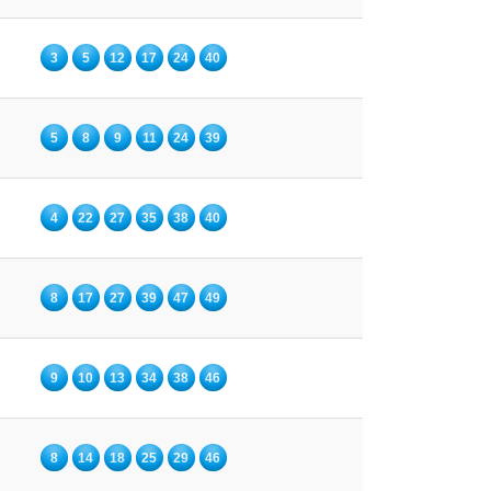
3
5
12
17
24
40
5
8
9
11
24
39
4
22
27
35
38
40
8
17
27
39
47
49
9
10
13
34
38
46
8
14
18
25
29
46