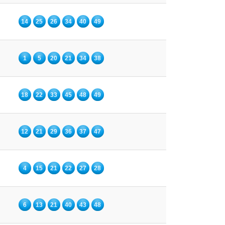
14
25
26
34
40
49
1
5
20
21
34
38
18
22
33
45
48
49
12
21
29
36
37
47
4
15
21
22
27
28
6
13
21
40
43
48