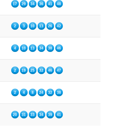
17
29
34
36
41
48
2
3
10
13
26
42
4
10
13
34
38
46
2
19
25
32
46
47
2
4
8
24
32
38
20
31
33
34
39
41