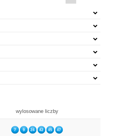
wylosowane liczby
7
9
24
42
45
47