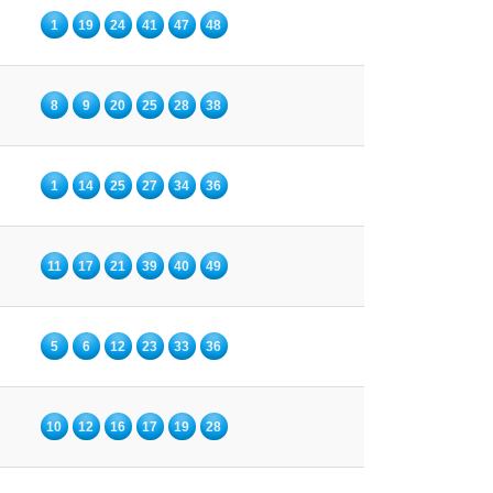
1
19
24
41
47
48
8
9
20
25
28
38
1
14
25
27
34
36
11
17
21
39
40
49
5
6
12
23
33
36
10
12
16
17
19
28