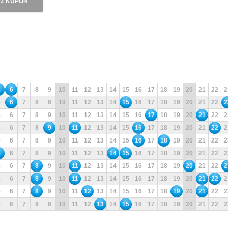
Ź KUPON
5
6
7
8
9
10
11
12
13
14
15
16
17
18
19
20
21
22
2
5
6
7
8
9
10
11
12
13
14
15
16
17
18
19
20
21
22
2
5
6
7
8
9
10
11
12
13
14
15
16
17
18
19
20
21
22
2
5
6
7
8
9
10
11
12
13
14
15
16
17
18
19
20
21
22
2
5
6
7
8
9
10
11
12
13
14
15
16
17
18
19
20
21
22
2
5
6
7
8
9
10
11
12
13
14
15
16
17
18
19
20
21
22
2
5
6
7
8
9
10
11
12
13
14
15
16
17
18
19
20
21
22
2
5
6
7
8
9
10
11
12
13
14
15
16
17
18
19
20
21
22
2
5
6
7
8
9
10
11
12
13
14
15
16
17
18
19
20
21
22
2
5
6
7
8
9
10
11
12
13
14
15
16
17
18
19
20
21
22
2