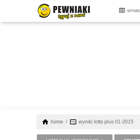
WYNIK
home
image_aspect_ratio
home
wyniki lotto plus 01-2015