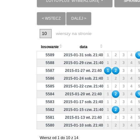
LOTTO PLUS
WYBIERZ DATĘ
SPRAWD
< WSTECZ
DALEJ >
wierszy na stronie
losowanie
data
5589
2015-01-31 sob. 21:40
1
2
3
4
5588
2015-01-29 czw. 21:40
1
2
3
4
5587
2015-01-27 wt. 21:40
1
2
3
4
5586
2015-01-24 sob. 21:40
1
2
3
4
5585
2015-01-22 czw. 21:40
1
2
3
4
5584
2015-01-20 wt. 21:40
1
2
3
4
5583
2015-01-17 sob. 21:40
1
2
3
4
5582
2015-01-15 czw. 21:40
1
2
3
4
5581
2015-01-13 wt. 21:40
1
2
3
4
5580
2015-01-10 sob. 21:40
1
2
3
4
Wiersz od 1 do 10 z 14