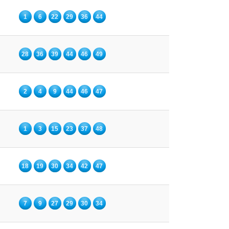
1
6
22
29
36
44
28
36
39
44
46
49
2
4
9
44
46
47
1
3
15
23
37
48
18
19
30
34
42
47
7
9
27
29
30
34