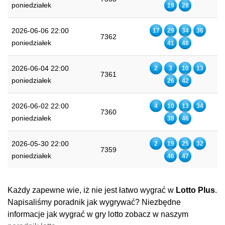
poniedziałek
19
28
2026-06-06 22:00
17
29
34
36
7362
poniedziałek
41
48
2026-06-04 22:00
2
3
10
13
7361
poniedziałek
26
42
2026-06-02 22:00
4
10
13
34
7360
poniedziałek
38
46
2026-05-30 22:00
2
19
25
32
7359
poniedziałek
46
47
Każdy zapewne wie, iż nie jest łatwo wygrać w
Lotto Plus
.
Napisaliśmy poradnik jak wygrywać? Niezbędne
informacje jak wygrać w gry lotto zobacz w naszym