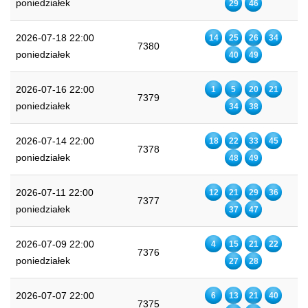
poniedziałek
29
46
2026-07-18 22:00
14
25
26
34
7380
poniedziałek
40
49
2026-07-16 22:00
1
5
20
21
7379
poniedziałek
34
38
2026-07-14 22:00
18
22
33
45
7378
poniedziałek
48
49
2026-07-11 22:00
12
21
29
36
7377
poniedziałek
37
47
2026-07-09 22:00
4
15
21
22
7376
poniedziałek
27
28
2026-07-07 22:00
6
13
21
40
7375