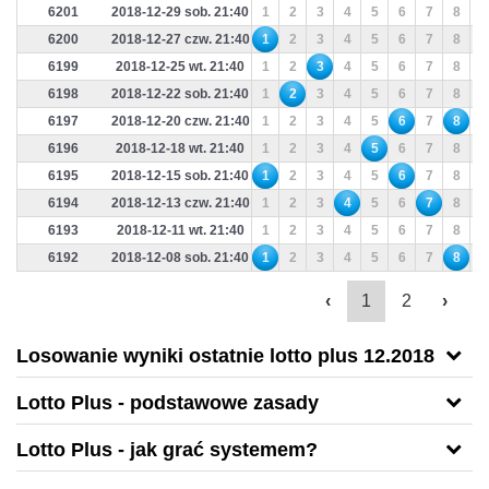
6201
2018-12-29 sob. 21:40
1
2
3
4
5
6
7
8
9
6200
2018-12-27 czw. 21:40
1
2
3
4
5
6
7
8
9
6199
2018-12-25 wt. 21:40
1
2
3
4
5
6
7
8
9
6198
2018-12-22 sob. 21:40
1
2
3
4
5
6
7
8
9
6197
2018-12-20 czw. 21:40
1
2
3
4
5
6
7
8
9
6196
2018-12-18 wt. 21:40
1
2
3
4
5
6
7
8
9
6195
2018-12-15 sob. 21:40
1
2
3
4
5
6
7
8
9
6194
2018-12-13 czw. 21:40
1
2
3
4
5
6
7
8
9
6193
2018-12-11 wt. 21:40
1
2
3
4
5
6
7
8
9
6192
2018-12-08 sob. 21:40
1
2
3
4
5
6
7
8
9
‹
1
2
›
Losowanie wyniki ostatnie lotto plus 12.2018
Lotto Plus - podstawowe zasady
Lotto Plus - jak grać systemem?