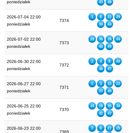
poniedziałek
43
48
2026-07-04 22:00
1
6
22
29
7374
poniedziałek
36
44
2026-07-02 22:00
28
36
39
44
7373
poniedziałek
46
49
2026-06-30 22:00
2
4
9
44
7372
poniedziałek
46
47
2026-06-27 22:00
1
3
15
23
7371
poniedziałek
37
48
2026-06-25 22:00
18
19
30
34
7370
poniedziałek
42
47
2026-06-23 22:00
7
9
27
29
7369