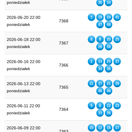
poniedziałek
30
34
2026-06-20 22:00
1
19
24
41
7368
poniedziałek
47
48
2026-06-18 22:00
8
9
20
25
7367
poniedziałek
28
38
2026-06-16 22:00
1
14
25
27
7366
poniedziałek
34
36
2026-06-13 22:00
11
17
21
39
7365
poniedziałek
40
49
2026-06-11 22:00
5
6
12
23
7364
poniedziałek
33
36
2026-06-09 22:00
10
12
16
17
7363