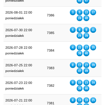
poniedziałek
45
47
2026-08-01 22:00
3
5
12
17
7386
poniedziałek
24
40
2026-07-30 22:00
5
8
9
11
7385
poniedziałek
24
39
2026-07-28 22:00
4
22
27
35
7384
poniedziałek
38
40
2026-07-25 22:00
8
17
27
39
7383
poniedziałek
47
49
2026-07-23 22:00
9
10
13
34
7382
poniedziałek
38
46
2026-07-21 22:00
8
14
18
25
7381