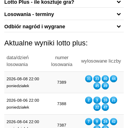
Lotto Plus - ile kosztuje gra?
Losowania - terminy
Odbiór nagród i wygrane
Aktualne wyniki lotto plus:
data/dzień
numer
wylosowane liczby
losowania
losowania
2026-08-08 22:00
31
33
40
44
7389
poniedziałek
45
49
2026-08-06 22:00
2
3
16
21
7388
poniedziałek
22
47
2026-08-04 22:00
7
9
24
42
7387