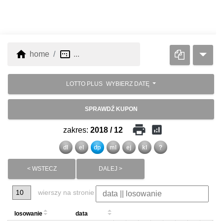
home
image_aspect_ratio
home
...
LOTTO PLUS
WYBIERZ DATĘ
SPRAWDŹ KUPON
print
analytics
zakres:
2018 / 12
dl
el
dp
ml
ej
kl
?
< WSTECZ
DALEJ >
wierszy na stronie
losowanie
data