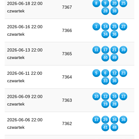
2026-06-18 22:00
8
9
20
25
7367
czwartek
28
38
2026-06-16 22:00
1
14
25
27
7366
czwartek
34
36
2026-06-13 22:00
11
17
21
39
7365
czwartek
40
49
2026-06-11 22:00
5
6
12
23
7364
czwartek
33
36
2026-06-09 22:00
10
12
16
17
7363
czwartek
19
28
2026-06-06 22:00
17
29
34
36
7362
czwartek
41
48