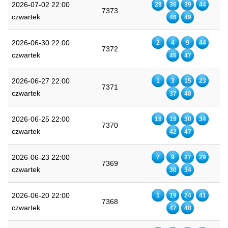
2026-07-02 22:00
28
36
39
44
7373
czwartek
46
49
2026-06-30 22:00
2
4
9
44
7372
czwartek
46
47
2026-06-27 22:00
1
3
15
23
7371
czwartek
37
48
2026-06-25 22:00
18
19
30
34
7370
czwartek
42
47
2026-06-23 22:00
7
9
27
29
7369
czwartek
30
34
2026-06-20 22:00
1
19
24
41
7368
czwartek
47
48