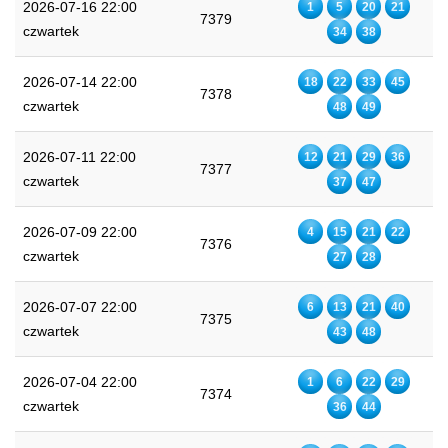
2026-07-16 22:00
1
5
20
21
7379
czwartek
34
38
2026-07-14 22:00
18
22
33
45
7378
czwartek
48
49
2026-07-11 22:00
12
21
29
36
7377
czwartek
37
47
2026-07-09 22:00
4
15
21
22
7376
czwartek
27
28
2026-07-07 22:00
6
13
21
40
7375
czwartek
43
48
2026-07-04 22:00
1
6
22
29
7374
czwartek
36
44