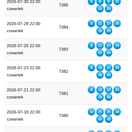
2026-07-30 22:00
5
8
9
11
7385
czwartek
24
39
2026-07-28 22:00
4
22
27
35
7384
czwartek
38
40
2026-07-25 22:00
8
17
27
39
7383
czwartek
47
49
2026-07-23 22:00
9
10
13
34
7382
czwartek
38
46
2026-07-21 22:00
8
14
18
25
7381
czwartek
29
46
2026-07-18 22:00
14
25
26
34
7380
czwartek
40
49