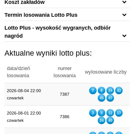
Koszt zakładów
Termin losowania Lotto Plus
Lotto Plus - wysokość wygranych, odbiór
nagród
Aktualne wyniki lotto plus:
data/dzień
numer
wylosowane liczby
losowania
losowania
2026-08-04 22:00
7
9
24
42
7387
czwartek
45
47
2026-08-01 22:00
3
5
12
17
7386
czwartek
24
40