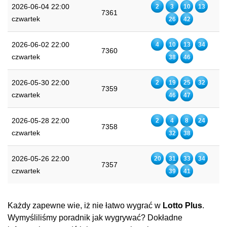
2026-06-04 22:00
2
3
10
13
7361
czwartek
26
42
2026-06-02 22:00
4
10
13
34
7360
czwartek
38
46
2026-05-30 22:00
2
19
25
32
7359
czwartek
46
47
2026-05-28 22:00
2
4
8
24
7358
czwartek
32
38
2026-05-26 22:00
20
31
33
34
7357
czwartek
39
41
Każdy zapewne wie, iż nie łatwo wygrać w
Lotto Plus
.
Wymyśliliśmy poradnik jak wygrywać? Dokładne