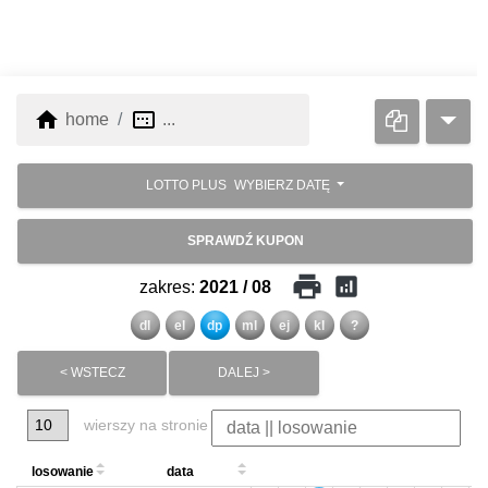
home
image_aspect_ratio
home
...
LOTTO PLUS
WYBIERZ DATĘ
SPRAWDŹ KUPON
print
analytics
zakres:
2021 / 08
dl
el
dp
ml
ej
kl
?
< WSTECZ
DALEJ >
wierszy na stronie
losowanie
data