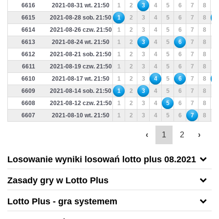
6616
2021-08-31 wt. 21:50
1
2
3
4
5
6
7
8
9
6615
2021-08-28 sob. 21:50
1
2
3
4
5
6
7
8
9
6614
2021-08-26 czw. 21:50
1
2
3
4
5
6
7
8
9
6613
2021-08-24 wt. 21:50
1
2
3
4
5
6
7
8
9
6612
2021-08-21 sob. 21:50
1
2
3
4
5
6
7
8
9
6611
2021-08-19 czw. 21:50
1
2
3
4
5
6
7
8
9
6610
2021-08-17 wt. 21:50
1
2
3
4
5
6
7
8
9
6609
2021-08-14 sob. 21:50
1
2
3
4
5
6
7
8
9
6608
2021-08-12 czw. 21:50
1
2
3
4
5
6
7
8
9
6607
2021-08-10 wt. 21:50
1
2
3
4
5
6
7
8
9
‹
1
2
›
Losowanie wyniki losowań lotto plus 08.2021
Zasady gry w Lotto Plus
Lotto Plus - gra systemem