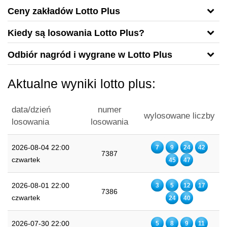
Ceny zakładów Lotto Plus
Kiedy są losowania Lotto Plus?
Odbiór nagród i wygrane w Lotto Plus
Aktualne wyniki lotto plus:
data/dzień
numer
wylosowane liczby
losowania
losowania
2026-08-04 22:00
7
9
24
42
7387
czwartek
45
47
2026-08-01 22:00
3
5
12
17
7386
czwartek
24
40
2026-07-30 22:00
5
8
9
11