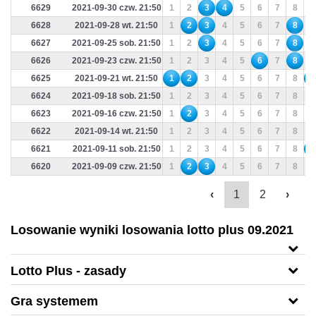
6629
2021-09-30 czw. 21:50
1
2
3
4
5
6
7
8
9
6628
2021-09-28 wt. 21:50
1
2
3
4
5
6
7
8
9
6627
2021-09-25 sob. 21:50
1
2
3
4
5
6
7
8
9
6626
2021-09-23 czw. 21:50
1
2
3
4
5
6
7
8
9
6625
2021-09-21 wt. 21:50
1
2
3
4
5
6
7
8
9
6624
2021-09-18 sob. 21:50
1
2
3
4
5
6
7
8
9
6623
2021-09-16 czw. 21:50
1
2
3
4
5
6
7
8
9
6622
2021-09-14 wt. 21:50
1
2
3
4
5
6
7
8
9
6621
2021-09-11 sob. 21:50
1
2
3
4
5
6
7
8
9
6620
2021-09-09 czw. 21:50
1
2
3
4
5
6
7
8
9
‹
1
2
›
Losowanie wyniki losowania lotto plus 09.2021
Lotto Plus - zasady
Gra systemem