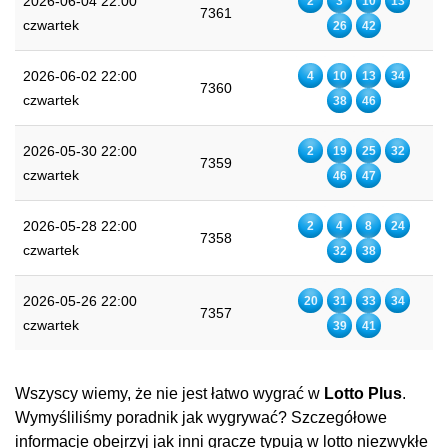
2026-06-04 22:00
2
3
10
13
7361
czwartek
26
42
2026-06-02 22:00
4
10
13
34
7360
czwartek
38
46
2026-05-30 22:00
2
19
25
32
7359
czwartek
46
47
2026-05-28 22:00
2
4
8
24
7358
czwartek
32
38
2026-05-26 22:00
20
31
33
34
7357
czwartek
39
41
Wszyscy wiemy, że nie jest łatwo wygrać w
Lotto Plus
.
Wymyśliliśmy poradnik jak wygrywać? Szczegółowe
informacje obejrzyj jak inni gracze typują w lotto niezwykłe