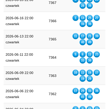
7367
czwartek
28
38
2026-06-16 22:00
1
14
25
27
7366
czwartek
34
36
2026-06-13 22:00
11
17
21
39
7365
czwartek
40
49
2026-06-11 22:00
5
6
12
23
7364
czwartek
33
36
2026-06-09 22:00
10
12
16
17
7363
czwartek
19
28
2026-06-06 22:00
17
29
34
36
7362
czwartek
41
48