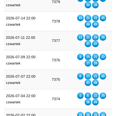
7379
czwartek
34
38
2026-07-14 22:00
18
22
33
45
7378
czwartek
48
49
2026-07-11 22:00
12
21
29
36
7377
czwartek
37
47
2026-07-09 22:00
4
15
21
22
7376
czwartek
27
28
2026-07-07 22:00
6
13
21
40
7375
czwartek
43
48
2026-07-04 22:00
1
6
22
29
7374
czwartek
36
44
2026-07-02 22:00
28
36
39
44