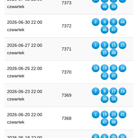
7373
czwartek
46
49
2026-06-30 22:00
2
4
9
44
7372
czwartek
46
47
2026-06-27 22:00
1
3
15
23
7371
czwartek
37
48
2026-06-25 22:00
18
19
30
34
7370
czwartek
42
47
2026-06-23 22:00
7
9
27
29
7369
czwartek
30
34
2026-06-20 22:00
1
19
24
41
7368
czwartek
47
48
2026-06-18 22:00
8
9
20
25