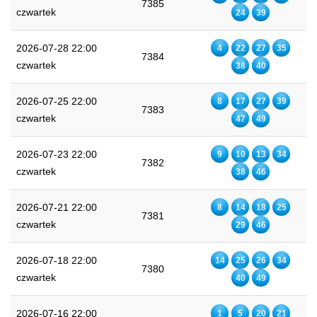
7385
czwartek
24
39
2026-07-28 22:00
4
22
27
35
7384
czwartek
38
40
2026-07-25 22:00
8
17
27
39
7383
czwartek
47
49
2026-07-23 22:00
9
10
13
34
7382
czwartek
38
46
2026-07-21 22:00
8
14
18
25
7381
czwartek
29
46
2026-07-18 22:00
14
25
26
34
7380
czwartek
40
49
2026-07-16 22:00
1
5
20
21