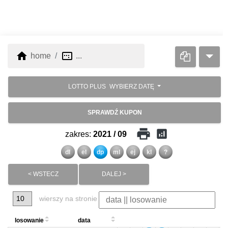
home
image_aspect_ratio
home
...
LOTTO PLUS
WYBIERZ DATĘ
SPRAWDŹ KUPON
print
analytics
zakres:
2021 / 09
dl
el
dp
ml
ej
kl
?
< WSTECZ
DALEJ >
wierszy na stronie
losowanie
data