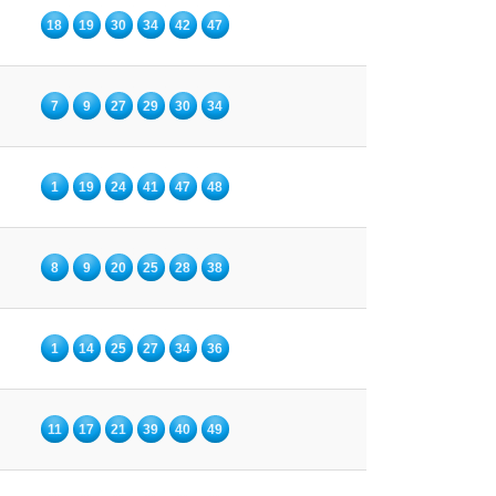
18
19
30
34
42
47
7
9
27
29
30
34
1
19
24
41
47
48
8
9
20
25
28
38
1
14
25
27
34
36
11
17
21
39
40
49