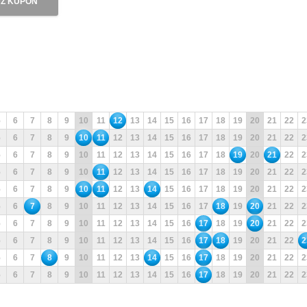
Ź KUPON
5
6
7
8
9
10
11
12
13
14
15
16
17
18
19
20
21
22
2
5
6
7
8
9
10
11
12
13
14
15
16
17
18
19
20
21
22
2
5
6
7
8
9
10
11
12
13
14
15
16
17
18
19
20
21
22
2
5
6
7
8
9
10
11
12
13
14
15
16
17
18
19
20
21
22
2
5
6
7
8
9
10
11
12
13
14
15
16
17
18
19
20
21
22
2
5
6
7
8
9
10
11
12
13
14
15
16
17
18
19
20
21
22
2
5
6
7
8
9
10
11
12
13
14
15
16
17
18
19
20
21
22
2
5
6
7
8
9
10
11
12
13
14
15
16
17
18
19
20
21
22
2
5
6
7
8
9
10
11
12
13
14
15
16
17
18
19
20
21
22
2
5
6
7
8
9
10
11
12
13
14
15
16
17
18
19
20
21
22
2