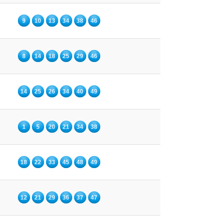
9
10
13
34
38
46
8
14
18
25
29
46
14
25
26
34
40
49
1
5
20
21
34
38
18
22
33
45
48
49
12
21
29
36
37
47