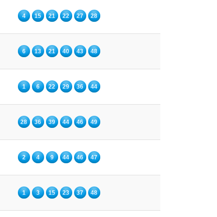
4
15
21
22
27
28
6
13
21
40
43
48
1
6
22
29
36
44
28
36
39
44
46
49
2
4
9
44
46
47
1
3
15
23
37
48