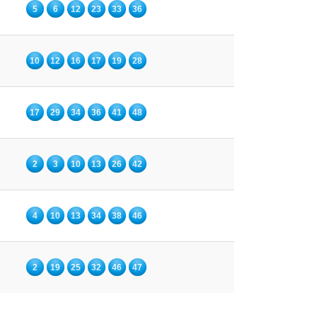
5
6
12
23
33
36
10
12
16
17
19
28
17
29
34
36
41
48
2
3
10
13
26
42
4
10
13
34
38
46
2
19
25
32
46
47