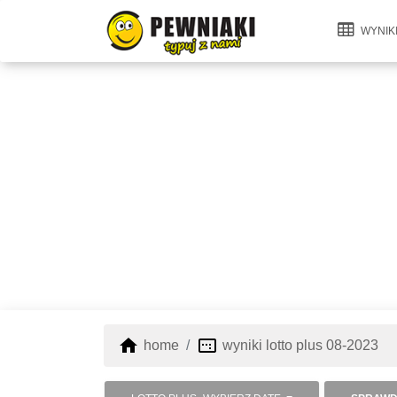
WYNIK
home
image_aspect_ratio
home
wyniki lotto plus 08-2023