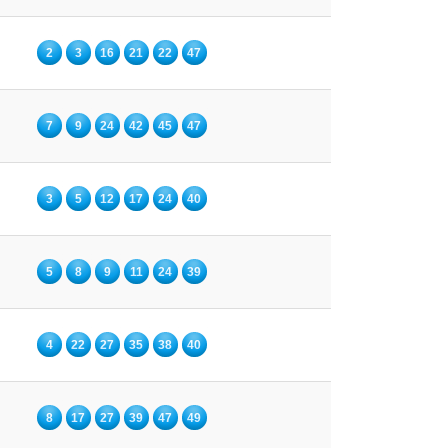
2
3
16
21
22
47
7
9
24
42
45
47
3
5
12
17
24
40
5
8
9
11
24
39
4
22
27
35
38
40
8
17
27
39
47
49