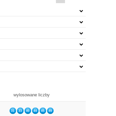
wylosowane liczby
31
33
40
44
45
49