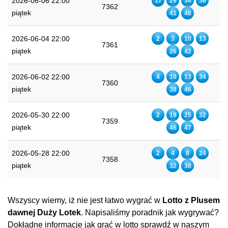
2026-06-06 22:00
17
29
34
36
7362
piątek
41
48
2026-06-04 22:00
2
3
10
13
7361
piątek
26
42
2026-06-02 22:00
4
10
13
34
7360
piątek
38
46
2026-05-30 22:00
2
19
25
32
7359
piątek
46
47
2026-05-28 22:00
2
4
8
24
7358
piątek
32
38
Wszyscy wiemy, iż nie jest łatwo wygrać w
Lotto z Plusem
dawnej Duży Lotek
. Napisaliśmy poradnik jak wygrywać?
Dokładne informacje jak grać w lotto sprawdź w naszym