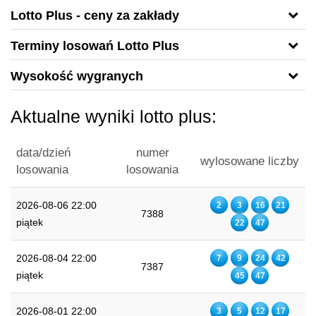
Lotto Plus - ceny za zakłady
Terminy losowań Lotto Plus
Wysokość wygranych
Aktualne wyniki lotto plus:
data/dzień
numer
wylosowane liczby
losowania
losowania
2026-08-06 22:00
2
3
16
21
7388
piątek
22
47
2026-08-04 22:00
7
9
24
42
7387
piątek
45
47
2026-08-01 22:00
3
5
12
17