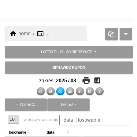
home
image_aspect_ratio
home
...
LOTTO PLUS
WYBIERZ DATĘ
SPRAWDŹ KUPON
print
analytics
zakres:
2025 / 03
dl
el
dp
ml
ej
kl
?
< WSTECZ
DALEJ >
wierszy na stronie
losowanie
data