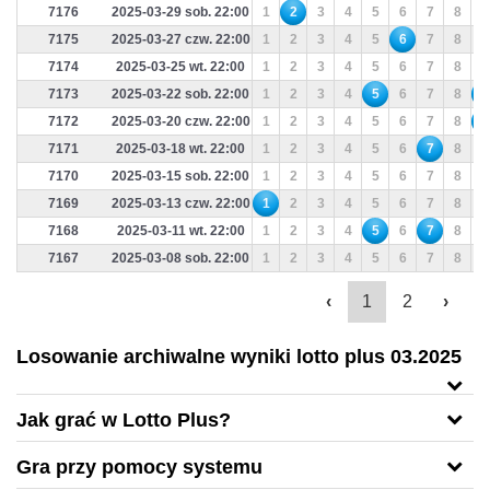
7176
2025-03-29 sob. 22:00
1
2
3
4
5
6
7
8
9
7175
2025-03-27 czw. 22:00
1
2
3
4
5
6
7
8
9
7174
2025-03-25 wt. 22:00
1
2
3
4
5
6
7
8
9
7173
2025-03-22 sob. 22:00
1
2
3
4
5
6
7
8
9
7172
2025-03-20 czw. 22:00
1
2
3
4
5
6
7
8
9
7171
2025-03-18 wt. 22:00
1
2
3
4
5
6
7
8
9
7170
2025-03-15 sob. 22:00
1
2
3
4
5
6
7
8
9
7169
2025-03-13 czw. 22:00
1
2
3
4
5
6
7
8
9
7168
2025-03-11 wt. 22:00
1
2
3
4
5
6
7
8
9
7167
2025-03-08 sob. 22:00
1
2
3
4
5
6
7
8
9
‹
1
2
›
Losowanie archiwalne wyniki lotto plus 03.2025
Jak grać w Lotto Plus?
Gra przy pomocy systemu