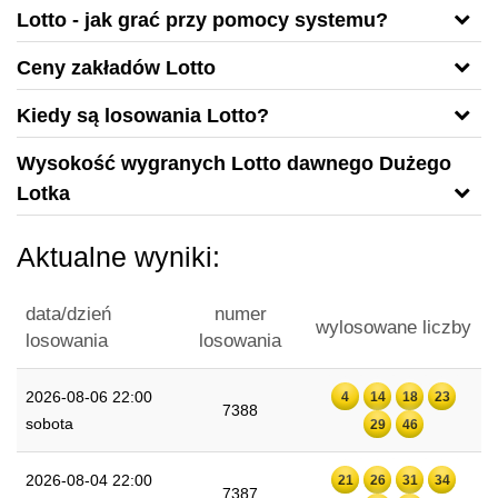
Lotto - jak grać przy pomocy systemu?
Ceny zakładów Lotto
Kiedy są losowania Lotto?
Wysokość wygranych Lotto dawnego Dużego
Lotka
Aktualne wyniki:
data/dzień
numer
wylosowane liczby
losowania
losowania
2026-08-06 22:00
4
14
18
23
7388
sobota
29
46
2026-08-04 22:00
21
26
31
34
7387