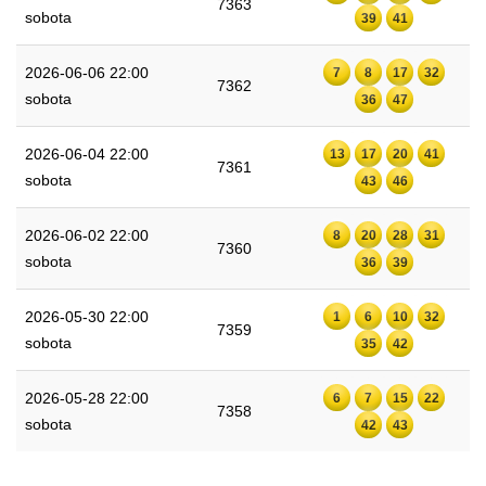
7363
sobota
39
41
2026-06-06 22:00
7
8
17
32
7362
sobota
36
47
2026-06-04 22:00
13
17
20
41
7361
sobota
43
46
2026-06-02 22:00
8
20
28
31
7360
sobota
36
39
2026-05-30 22:00
1
6
10
32
7359
sobota
35
42
2026-05-28 22:00
6
7
15
22
7358
sobota
42
43