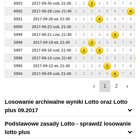
6003
2017-09-30 sob. 21:40
1
2
3
4
5
6
7
8
9
6002
2017-09-28 czw. 21:40
1
2
3
4
5
6
7
8
9
6001
2017-09-26 wt. 21:40
1
2
3
4
5
6
7
8
9
6000
2017-09-23 sob. 21:40
1
2
3
4
5
6
7
8
9
5999
2017-09-21 czw. 21:40
1
2
3
4
5
6
7
8
9
5998
2017-09-19 wt. 21:40
1
2
3
4
5
6
7
8
9
5997
2017-09-16 sob. 21:40
1
2
3
4
5
6
7
8
9
5996
2017-09-14 czw. 21:40
1
2
3
4
5
6
7
8
9
5995
2017-09-12 wt. 21:40
1
2
3
4
5
6
7
8
9
5994
2017-09-09 sob. 21:40
1
2
3
4
5
6
7
8
9
‹
1
2
›
Losowanie archiwalne wyniki Lotto oraz Lotto
plus 09.2017
Podstawowe zasady Lotto - sprawdź losowanie
lotto plus