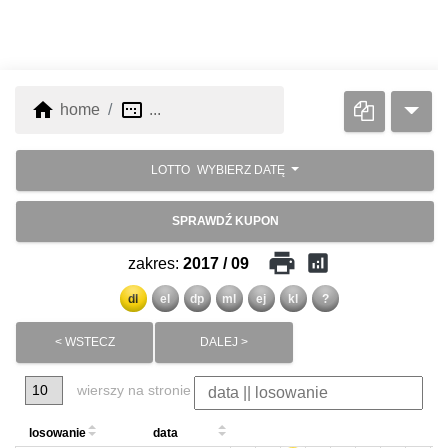
home
image_aspect_ratio
home
...
LOTTO
WYBIERZ DATĘ
SPRAWDŹ KUPON
print
analytics
zakres:
2017 / 09
dl
el
dp
ml
ej
kl
?
< WSTECZ
DALEJ >
wierszy na stronie
losowanie
data