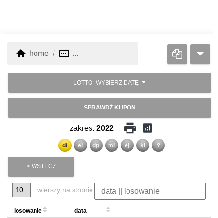
home
image_aspect_ratio
home
...
LOTTO
WYBIERZ DATĘ
SPRAWDŹ KUPON
print
analytics
zakres:
2022
dl
el
dp
ml
ej
kl
?
< WSTECZ
wierszy na stronie
losowanie
data