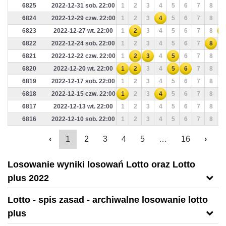
6825
2022-12-31 sob. 22:00
1
2
3
4
5
6
7
8
9
6824
2022-12-29 czw. 22:00
1
2
3
4
5
6
7
8
9
6823
2022-12-27 wt. 22:00
1
2
3
4
5
6
7
8
9
6822
2022-12-24 sob. 22:00
1
2
3
4
5
6
7
8
9
6821
2022-12-22 czw. 22:00
1
2
3
4
5
6
7
8
9
6820
2022-12-20 wt. 22:00
1
2
3
4
5
6
7
8
9
6819
2022-12-17 sob. 22:00
1
2
3
4
5
6
7
8
9
6818
2022-12-15 czw. 22:00
1
2
3
4
5
6
7
8
9
6817
2022-12-13 wt. 22:00
1
2
3
4
5
6
7
8
9
6816
2022-12-10 sob. 22:00
1
2
3
4
5
6
7
8
9
‹
1
2
3
4
5
…
16
›
Losowanie wyniki losowań Lotto oraz Lotto
plus 2022
Lotto - spis zasad - archiwalne losowanie lotto
plus