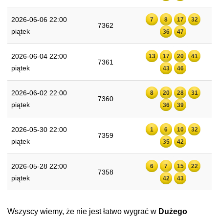
2026-06-06 22:00
7
8
17
32
7362
piątek
36
47
2026-06-04 22:00
13
17
20
41
7361
piątek
43
46
2026-06-02 22:00
8
20
28
31
7360
piątek
36
39
2026-05-30 22:00
1
6
10
32
7359
piątek
35
42
2026-05-28 22:00
6
7
15
22
7358
piątek
42
43
Wszyscy wiemy, że nie jest łatwo wygrać w
Dużego