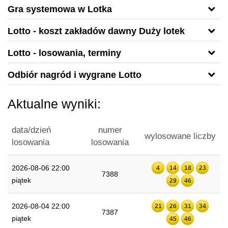
Gra systemowa w Lotka
Lotto - koszt zakładów dawny Duży lotek
Lotto - losowania, terminy
Odbiór nagród i wygrane Lotto
Aktualne wyniki:
data/dzień
numer
wylosowane liczby
losowania
losowania
2026-08-06 22:00
4
14
18
23
7388
piątek
29
46
2026-08-04 22:00
21
26
31
34
7387
piątek
45
46