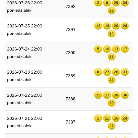
2026-07-26 22:00
2
6
29
34
7392
poniedziałek
38
2026-07-25 22:00
12
16
20
26
7391
poniedziałek
34
2026-07-24 22:00
5
10
13
17
7390
poniedziałek
37
2026-07-23 22:00
8
27
28
33
7389
poniedziałek
42
2026-07-22 22:00
15
17
20
38
7388
poniedziałek
39
2026-07-21 22:00
1
11
16
24
7387
poniedziałek
27