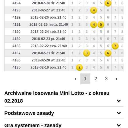
4194
2018-02-28 śr. 21:40
1
2
3
4
5
6
7
8
4193
2018-02-27 wt. 21:40
1
2
3
4
5
6
7
8
4192
2018-02-26 pon. 21:40
1
2
3
4
5
6
7
8
4191
2018-02-25 niedz. 21:40
1
2
3
4
5
6
7
8
4190
2018-02-24 sob. 21:40
1
2
3
4
5
6
7
8
4189
2018-02-23 pt. 21:40
1
2
3
4
5
6
7
8
4188
2018-02-22 czw. 21:40
1
2
3
4
5
6
7
8
4187
2018-02-21 śr. 21:40
1
2
3
4
5
6
7
8
4186
2018-02-20 wt. 21:40
1
2
3
4
5
6
7
8
4185
2018-02-19 pon. 21:40
1
2
3
4
5
6
7
8
‹
1
2
3
›
Archiwalne losowania Mini Lotto - z okresu
02.2018
Podstawowe zasady
Gra systemem - zasady