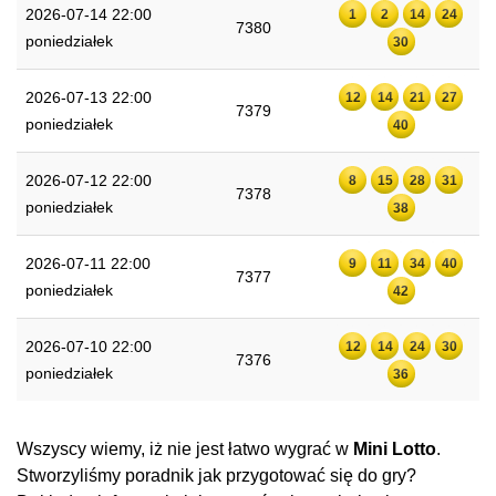
2026-07-14 22:00
1
2
14
24
7380
poniedziałek
30
2026-07-13 22:00
12
14
21
27
7379
poniedziałek
40
2026-07-12 22:00
8
15
28
31
7378
poniedziałek
38
2026-07-11 22:00
9
11
34
40
7377
poniedziałek
42
2026-07-10 22:00
12
14
24
30
7376
poniedziałek
36
Wszyscy wiemy, iż nie jest łatwo wygrać w
Mini Lotto
.
Stworzyliśmy poradnik jak przygotować się do gry?