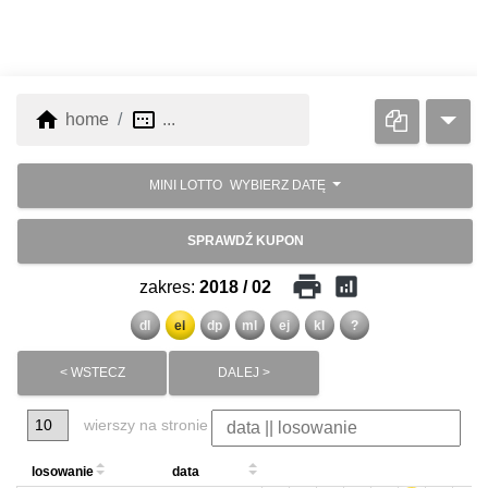
home
image_aspect_ratio
home
...
MINI LOTTO
WYBIERZ DATĘ
SPRAWDŹ KUPON
print
analytics
zakres:
2018 / 02
dl
el
dp
ml
ej
kl
?
< WSTECZ
DALEJ >
wierszy na stronie
losowanie
data