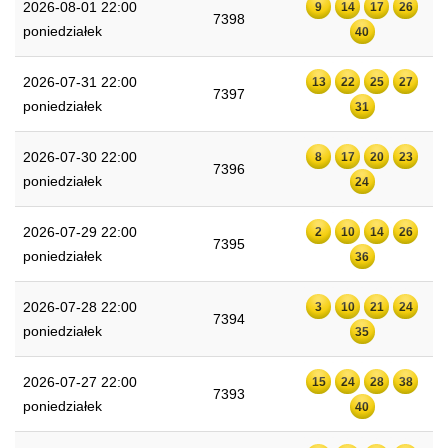
2026-08-01 22:00
9
14
17
26
7398
poniedziałek
40
2026-07-31 22:00
13
22
25
27
7397
poniedziałek
31
2026-07-30 22:00
8
17
20
23
7396
poniedziałek
24
2026-07-29 22:00
2
10
14
26
7395
poniedziałek
36
2026-07-28 22:00
3
10
21
24
7394
poniedziałek
35
2026-07-27 22:00
15
24
28
38
7393
poniedziałek
40