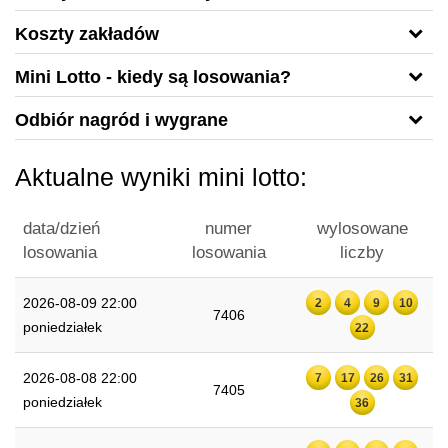
Koszty zakładów
Mini Lotto - kiedy są losowania?
Odbiór nagród i wygrane
Aktualne wyniki mini lotto:
data/dzień
numer
wylosowane
losowania
losowania
liczby
2026-08-09 22:00
2
4
9
10
7406
poniedziałek
22
2026-08-08 22:00
7
17
26
31
7405
poniedziałek
36