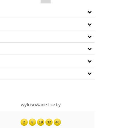
wylosowane liczby
2
8
18
32
40