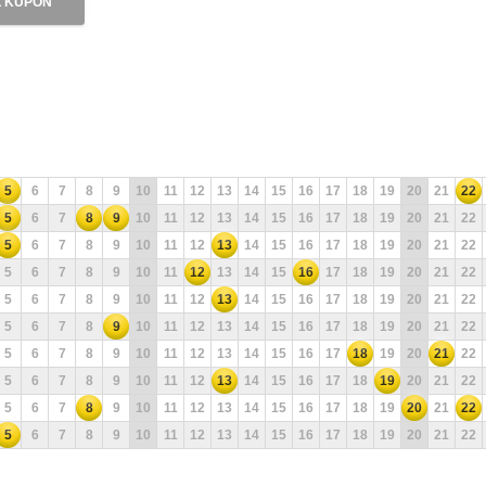
 KUPON
5
6
7
8
9
10
11
12
13
14
15
16
17
18
19
20
21
22
5
6
7
8
9
10
11
12
13
14
15
16
17
18
19
20
21
22
5
6
7
8
9
10
11
12
13
14
15
16
17
18
19
20
21
22
5
6
7
8
9
10
11
12
13
14
15
16
17
18
19
20
21
22
5
6
7
8
9
10
11
12
13
14
15
16
17
18
19
20
21
22
5
6
7
8
9
10
11
12
13
14
15
16
17
18
19
20
21
22
5
6
7
8
9
10
11
12
13
14
15
16
17
18
19
20
21
22
5
6
7
8
9
10
11
12
13
14
15
16
17
18
19
20
21
22
5
6
7
8
9
10
11
12
13
14
15
16
17
18
19
20
21
22
5
6
7
8
9
10
11
12
13
14
15
16
17
18
19
20
21
22