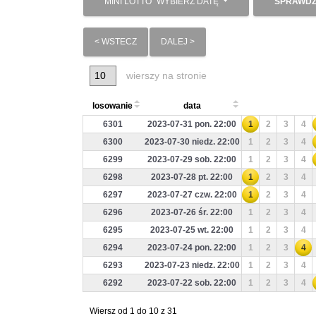
MINI LOTTO
WYBIERZ DATĘ
SPRAWDŹ
< WSTECZ
DALEJ >
wierszy na stronie
losowanie
data
6301
2023-07-31 pon. 22:00
1
2
3
4
6300
2023-07-30 niedz. 22:00
1
2
3
4
6299
2023-07-29 sob. 22:00
1
2
3
4
6298
2023-07-28 pt. 22:00
1
2
3
4
6297
2023-07-27 czw. 22:00
1
2
3
4
6296
2023-07-26 śr. 22:00
1
2
3
4
6295
2023-07-25 wt. 22:00
1
2
3
4
6294
2023-07-24 pon. 22:00
1
2
3
4
6293
2023-07-23 niedz. 22:00
1
2
3
4
6292
2023-07-22 sob. 22:00
1
2
3
4
Wiersz od 1 do 10 z 31