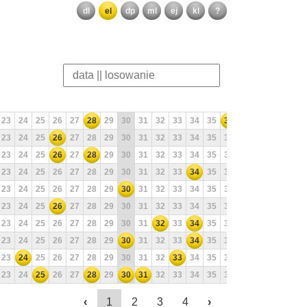
dl
el
dp
ml
ej
kl
?
23
24
25
26
27
28
29
30
31
32
33
34
35
36
37
38
39
40
23
24
25
26
27
28
29
30
31
32
33
34
35
36
37
38
39
40
23
24
25
26
27
28
29
30
31
32
33
34
35
36
37
38
39
40
23
24
25
26
27
28
29
30
31
32
33
34
35
36
37
38
39
40
23
24
25
26
27
28
29
30
31
32
33
34
35
36
37
38
39
40
23
24
25
26
27
28
29
30
31
32
33
34
35
36
37
38
39
40
23
24
25
26
27
28
29
30
31
32
33
34
35
36
37
38
39
40
23
24
25
26
27
28
29
30
31
32
33
34
35
36
37
38
39
40
23
24
25
26
27
28
29
30
31
32
33
34
35
36
37
38
39
40
23
24
25
26
27
28
29
30
31
32
33
34
35
36
37
38
39
40
‹
1
2
3
4
›