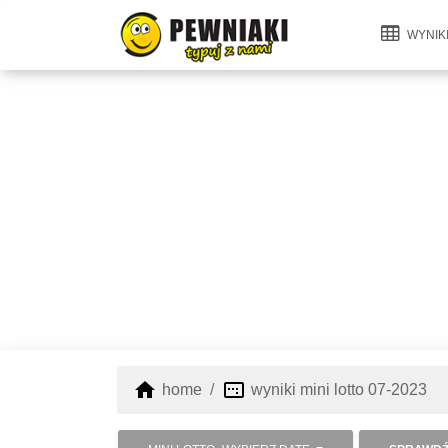
WYNIK
home
image_aspect_ratio
home
wyniki mini lotto 07-2023