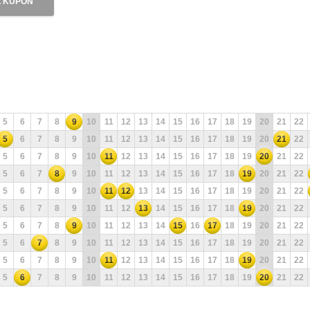
 KUPON
5
6
7
8
9
10
11
12
13
14
15
16
17
18
19
20
21
22
5
6
7
8
9
10
11
12
13
14
15
16
17
18
19
20
21
22
5
6
7
8
9
10
11
12
13
14
15
16
17
18
19
20
21
22
5
6
7
8
9
10
11
12
13
14
15
16
17
18
19
20
21
22
5
6
7
8
9
10
11
12
13
14
15
16
17
18
19
20
21
22
5
6
7
8
9
10
11
12
13
14
15
16
17
18
19
20
21
22
5
6
7
8
9
10
11
12
13
14
15
16
17
18
19
20
21
22
5
6
7
8
9
10
11
12
13
14
15
16
17
18
19
20
21
22
5
6
7
8
9
10
11
12
13
14
15
16
17
18
19
20
21
22
5
6
7
8
9
10
11
12
13
14
15
16
17
18
19
20
21
22