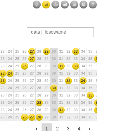
dl
el
dp
ml
ej
kl
?
23
24
25
26
27
28
29
30
31
32
33
34
35
36
37
38
39
40
23
24
25
26
27
28
29
30
31
32
33
34
35
36
37
38
39
40
23
24
25
26
27
28
29
30
31
32
33
34
35
36
37
38
39
40
23
24
25
26
27
28
29
30
31
32
33
34
35
36
37
38
39
40
23
24
25
26
27
28
29
30
31
32
33
34
35
36
37
38
39
40
23
24
25
26
27
28
29
30
31
32
33
34
35
36
37
38
39
40
23
24
25
26
27
28
29
30
31
32
33
34
35
36
37
38
39
40
23
24
25
26
27
28
29
30
31
32
33
34
35
36
37
38
39
40
23
24
25
26
27
28
29
30
31
32
33
34
35
36
37
38
39
40
23
24
25
26
27
28
29
30
31
32
33
34
35
36
37
38
39
40
‹
1
2
3
4
›