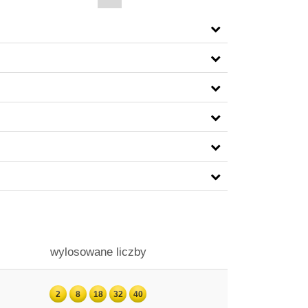
wylosowane liczby
2
8
18
32
40