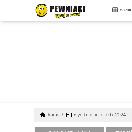
WYNIK
home
image_aspect_ratio
home
wyniki mini lotto 07-2024