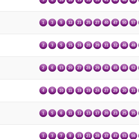
1
3
5
12
21
25
27
40
47
50
57
2
3
5
15
16
20
29
31
32
46
48
2
6
13
20
27
28
29
42
45
48
52
4
9
10
11
18
19
24
27
29
30
31
1
5
6
11
12
13
17
20
23
25
35
1
3
7
8
15
21
28
37
47
53
56