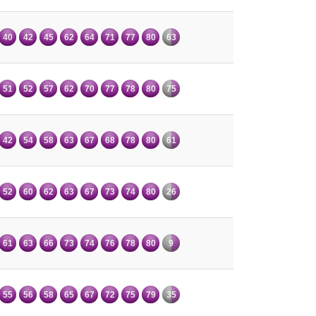
40
42
45
62
64
71
77
80
63
51
52
57
62
70
77
78
80
75
42
54
58
63
67
68
78
80
61
52
60
62
63
67
73
74
80
26
61
63
66
73
74
76
78
80
9
55
56
58
65
67
72
75
79
35