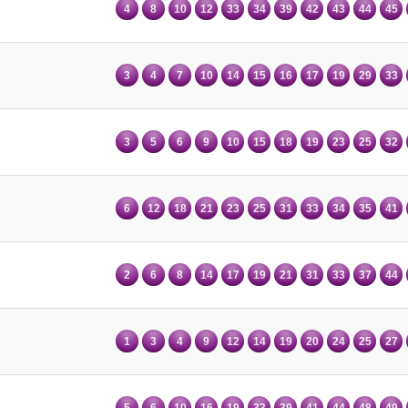
4
8
10
12
33
34
39
42
43
44
45
3
4
7
10
14
15
16
17
19
29
33
3
5
6
9
10
15
18
19
23
25
32
6
12
18
21
23
25
31
33
34
35
41
2
6
8
14
17
19
21
31
33
37
44
1
3
4
9
12
14
19
20
24
25
27
5
6
10
16
19
33
39
41
44
48
49