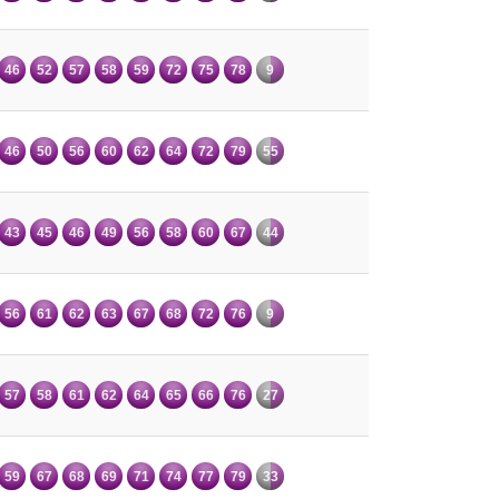
46
52
57
58
59
72
75
78
9
46
50
56
60
62
64
72
79
55
43
45
46
49
56
58
60
67
44
56
61
62
63
67
68
72
76
9
57
58
61
62
64
65
66
76
27
59
67
68
69
71
74
77
79
33