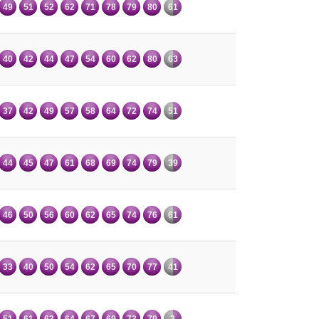
49
51
52
62
71
78
79
80
61
40
42
44
47
54
60
62
80
63
37
42
49
57
58
64
72
74
51
44
45
47
61
68
69
74
79
39
46
50
56
60
62
65
74
76
61
33
40
50
54
62
65
70
77
41
51
61
63
64
67
69
73
79
2