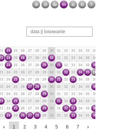
dl
el
dp
ml
ej
kl
?
23
24
25
26
27
28
29
30
31
32
33
34
35
36
37
38
39
40
23
24
25
26
27
28
29
30
31
32
33
34
35
36
37
38
39
40
23
24
25
26
27
28
29
30
31
32
33
34
35
36
37
38
39
40
23
24
25
26
27
28
29
30
31
32
33
34
35
36
37
38
39
40
23
24
25
26
27
28
29
30
31
32
33
34
35
36
37
38
39
40
23
24
25
26
27
28
29
30
31
32
33
34
35
36
37
38
39
40
23
24
25
26
27
28
29
30
31
32
33
34
35
36
37
38
39
40
23
24
25
26
27
28
29
30
31
32
33
34
35
36
37
38
39
40
23
24
25
26
27
28
29
30
31
32
33
34
35
36
37
38
39
40
23
24
25
26
27
28
29
30
31
32
33
34
35
36
37
38
39
40
‹
1
2
3
4
5
6
7
›