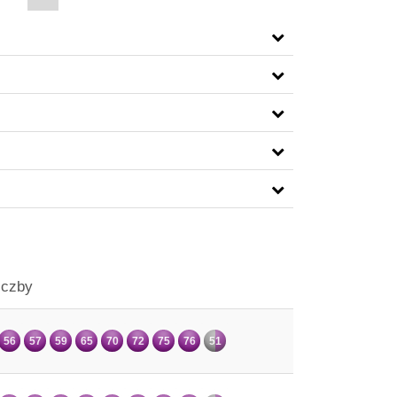
iczby
56
57
59
65
70
72
75
76
51