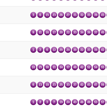
3
6
15
23
26
27
31
32
33
39
43
9
11
16
17
20
22
33
34
36
37
45
1
2
6
12
20
24
30
32
33
34
42
10
25
30
31
34
37
40
42
52
54
55
6
13
18
23
25
33
37
42
43
47
56
1
2
3
7
19
24
43
46
49
53
57