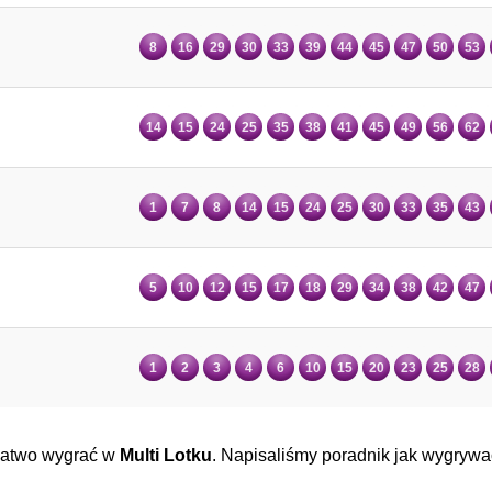
8
16
29
30
33
39
44
45
47
50
53
14
15
24
25
35
38
41
45
49
56
62
1
7
8
14
15
24
25
30
33
35
43
5
10
12
15
17
18
29
34
38
42
47
1
2
3
4
6
10
15
20
23
25
28
 łatwo wygrać w
Multi Lotku
. Napisaliśmy poradnik jak wygryw