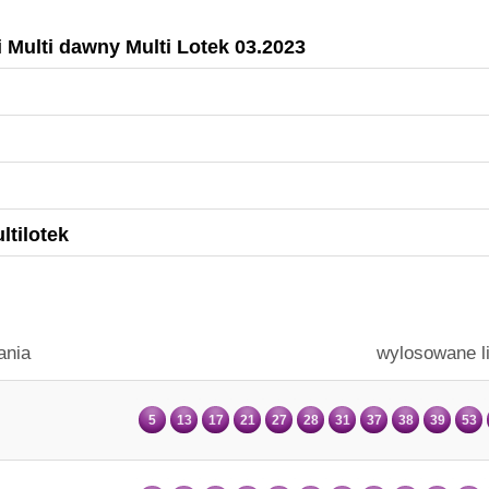
i Multi dawny Multi Lotek 03.2023
ltilotek
ania
wylosowane l
5
13
17
21
27
28
31
37
38
39
53