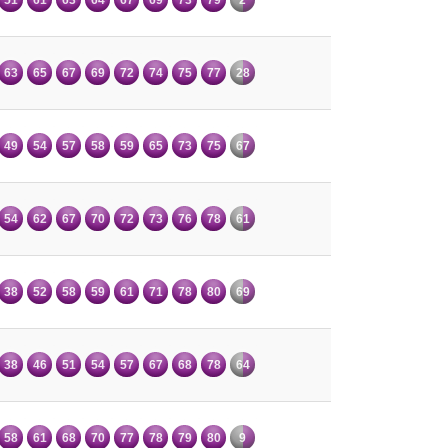
63
65
67
69
72
74
75
77
28
49
54
57
58
59
65
73
75
67
54
62
67
70
72
73
76
78
61
38
52
58
59
61
71
78
80
69
38
46
51
54
57
67
68
78
64
58
61
68
70
77
78
79
80
9