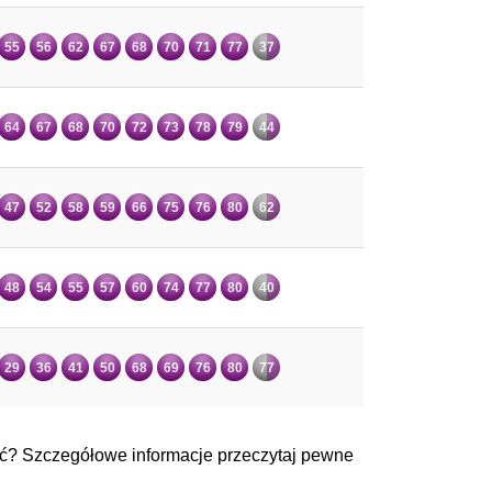
55
56
62
67
68
70
71
77
37
64
67
68
70
72
73
78
79
44
47
52
58
59
66
75
76
80
62
48
54
55
57
60
74
77
80
40
29
36
41
50
68
69
76
80
77
ać? Szczegółowe informacje przeczytaj pewne