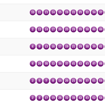
10
11
13
14
15
19
22
25
32
34
37
2
12
14
17
20
25
29
35
38
40
44
6
9
13
16
17
19
21
28
38
39
41
6
20
30
32
34
37
41
42
43
47
48
2
5
7
8
14
20
21
36
37
51
54
2
4
17
19
26
32
38
42
43
52
54