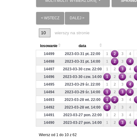
MULTI MULTI
WYBIERZ DATĘ
SPRAWD
< WSTECZ
DALEJ >
wierszy na stronie
losowanie
data
14499
2023-03-31 pt. 22:00
1
2
3
4
14498
2023-03-31 pt. 14:00
1
2
3
4
14497
2023-03-30 czw. 22:00
1
2
3
4
14496
2023-03-30 czw. 14:00
1
2
3
4
14495
2023-03-29 śr. 22:00
1
2
3
4
14494
2023-03-29 śr. 14:00
1
2
3
4
14493
2023-03-28 wt. 22:00
1
2
3
4
14492
2023-03-28 wt. 14:00
1
2
3
4
14491
2023-03-27 pon. 22:00
1
2
3
4
14490
2023-03-27 pon. 14:00
1
2
3
4
Wiersz od 1 do 10 z 62