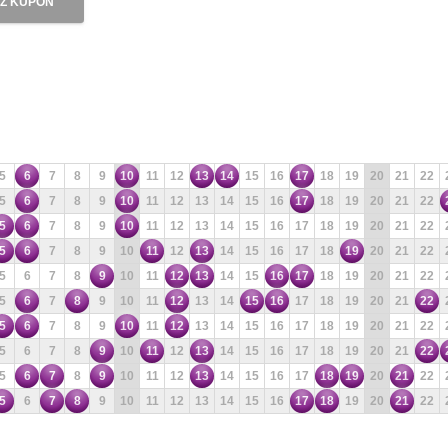
Ź KUPON
5
6
7
8
9
10
11
12
13
14
15
16
17
18
19
20
21
22
5
6
7
8
9
10
11
12
13
14
15
16
17
18
19
20
21
22
5
6
7
8
9
10
11
12
13
14
15
16
17
18
19
20
21
22
5
6
7
8
9
10
11
12
13
14
15
16
17
18
19
20
21
22
5
6
7
8
9
10
11
12
13
14
15
16
17
18
19
20
21
22
5
6
7
8
9
10
11
12
13
14
15
16
17
18
19
20
21
22
5
6
7
8
9
10
11
12
13
14
15
16
17
18
19
20
21
22
5
6
7
8
9
10
11
12
13
14
15
16
17
18
19
20
21
22
5
6
7
8
9
10
11
12
13
14
15
16
17
18
19
20
21
22
5
6
7
8
9
10
11
12
13
14
15
16
17
18
19
20
21
22