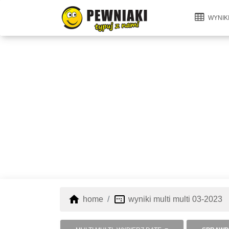
WYNIK
home
image_aspect_ratio
home
wyniki multi multi 03-2023