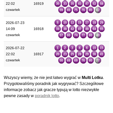
22:02
16919
30
33
35
43
47
52
58
czwartek
59
66
75
76
80
62
2026-07-23
5
10
12
15
17
18
29
14:09
16918
34
38
42
47
48
54
55
czwartek
57
60
74
77
80
40
2026-07-22
1
2
3
4
6
10
15
22:02
16917
20
23
25
28
29
36
41
czwartek
50
68
69
76
80
77
Wszyscy wiemy, że nie jest łatwo wygrać w
Multi Lotku
.
Przygotowaliśmy poradnik jak wygrywać? Szczegółowe
informacje zobacz jak gracze typują w lotto niezwykłe
pewne zasady w
poradnik lotto
.