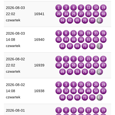
2026-08-03
1
3
4
9
12
14
19
22:02
16941
20
24
25
27
33
40
50
czwartek
54
62
65
70
77
41
2026-08-03
5
6
10
16
19
33
39
14:08
16940
41
44
48
49
51
61
63
czwartek
64
67
69
73
79
2
2026-08-02
1
3
5
12
21
25
27
22:02
16939
40
47
50
57
63
65
67
czwartek
69
72
74
75
77
28
2026-08-02
2
3
5
15
16
20
29
14:08
16938
31
32
46
48
49
54
57
czwartek
58
59
65
73
75
67
2026-08-01
2
6
13
20
27
28
29