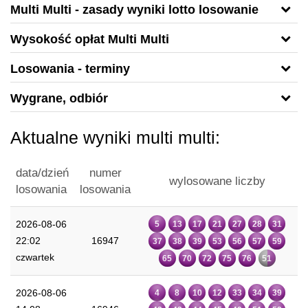
Multi Multi - zasady wyniki lotto losowanie
Wysokość opłat Multi Multi
Losowania - terminy
Wygrane, odbiór
Aktualne wyniki multi multi:
data/dzień
numer
wylosowane liczby
losowania
losowania
2026-08-06
5
13
17
21
27
28
31
22:02
16947
37
38
39
53
56
57
59
czwartek
65
70
72
75
76
51
2026-08-06
4
8
10
12
33
34
39