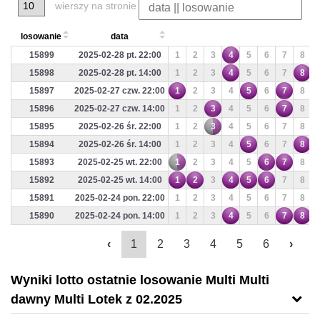
wierszy na stronie
losowanie
data
15899
2025-02-28 pt. 22:00
1
2
3
4
5
6
7
8
15898
2025-02-28 pt. 14:00
1
2
3
4
5
6
7
8
15897
2025-02-27 czw. 22:00
1
2
3
4
5
6
7
8
15896
2025-02-27 czw. 14:00
1
2
3
4
5
6
7
8
15895
2025-02-26 śr. 22:00
1
2
3
4
5
6
7
8
15894
2025-02-26 śr. 14:00
1
2
3
4
5
6
7
8
15893
2025-02-25 wt. 22:00
1
2
3
4
5
6
7
8
15892
2025-02-25 wt. 14:00
1
2
3
4
5
6
7
8
15891
2025-02-24 pon. 22:00
1
2
3
4
5
6
7
8
15890
2025-02-24 pon. 14:00
1
2
3
4
5
6
7
8
‹
1
2
3
4
5
6
›
Wyniki lotto ostatnie losowanie Multi Multi
dawny Multi Lotek z 02.2025