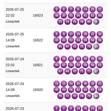
2026-07-25
2
5
7
8
14
20
21
22:02
16923
36
37
51
54
61
63
66
czwartek
73
74
76
78
80
9
2026-07-25
2
4
17
19
26
32
38
14:09
16922
42
43
52
54
55
56
58
czwartek
65
67
72
75
79
35
2026-07-24
8
16
29
30
33
39
44
22:02
16921
45
47
50
53
55
56
62
czwartek
67
68
70
71
77
37
2026-07-24
14
15
24
25
35
38
41
14:08
16920
45
49
56
62
64
67
68
czwartek
70
72
73
78
79
44
2026-07-23
1
7
8
14
15
24
25