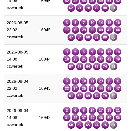
14:08
16946
42
43
44
45
49
51
52
czwartek
62
71
78
79
80
61
2026-08-05
3
4
7
10
14
15
16
22:02
16945
17
19
29
33
40
42
44
czwartek
47
54
60
62
80
63
2026-08-05
3
5
6
9
10
15
18
14:08
16944
19
23
25
32
37
42
49
czwartek
57
58
64
72
74
51
2026-08-04
6
12
18
21
23
25
31
22:02
16943
33
34
35
41
44
45
47
czwartek
61
68
69
74
79
39
2026-08-04
2
6
8
14
17
19
21
14:08
16942
31
33
37
44
46
50
56
czwartek
60
62
65
74
76
61