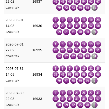
22:02
16937
42
45
48
52
54
62
67
czwartek
70
72
73
76
78
61
2026-08-01
4
9
10
11
18
19
24
14:08
16936
27
29
30
31
38
52
58
czwartek
59
61
71
78
80
69
2026-07-31
1
5
6
11
12
13
17
22:02
16935
20
23
25
35
38
46
51
czwartek
54
57
67
68
78
64
2026-07-31
1
3
7
8
15
21
28
14:08
16934
37
47
53
56
58
61
68
czwartek
70
77
78
79
80
9
2026-07-30
3
6
15
23
26
27
31
22:03
16933
32
33
39
43
46
52
57
czwartek
58
59
72
75
78
9