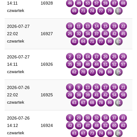
14:11
16928
46
49
53
57
59
67
68
czwartek
69
71
74
77
79
33
2026-07-27
10
11
13
14
15
19
22
22:02
16927
25
32
34
37
40
42
45
czwartek
62
64
71
77
80
63
2026-07-27
2
12
14
17
20
25
29
14:11
16926
35
38
40
44
51
52
57
czwartek
62
70
77
78
80
75
2026-07-26
6
9
13
16
17
19
21
22:02
16925
28
38
39
41
42
54
58
czwartek
63
67
68
78
80
61
2026-07-26
6
20
30
32
34
37
41
14:12
16924
42
43
47
48
52
60
62
czwartek
63
67
73
74
80
26