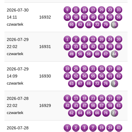
2026-07-30
9
11
16
17
20
22
33
14:11
16932
34
36
37
45
46
50
56
czwartek
60
62
64
72
79
55
2026-07-29
1
2
6
12
20
24
30
22:02
16931
32
33
34
42
43
45
46
czwartek
49
56
58
60
67
44
2026-07-29
10
25
30
31
34
37
40
14:09
16930
42
52
54
55
56
61
62
czwartek
63
67
68
72
76
9
2026-07-28
6
13
18
23
25
33
37
22:02
16929
42
43
47
56
57
58
61
czwartek
62
64
65
66
76
27
2026-07-28
1
2
3
7
19
24
43