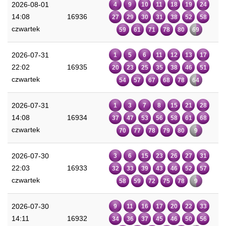
2026-08-01
4
9
10
11
18
19
24
14:08
16936
27
29
30
31
38
52
58
czwartek
59
61
71
78
80
69
2026-07-31
1
5
6
11
12
13
17
22:02
16935
20
23
25
35
38
46
51
czwartek
54
57
67
68
78
64
2026-07-31
1
3
7
8
15
21
28
14:08
16934
37
47
53
56
58
61
68
czwartek
70
77
78
79
80
9
2026-07-30
3
6
15
23
26
27
31
22:03
16933
32
33
39
43
46
52
57
czwartek
58
59
72
75
78
9
2026-07-30
9
11
16
17
20
22
33
14:11
16932
34
36
37
45
46
50
56