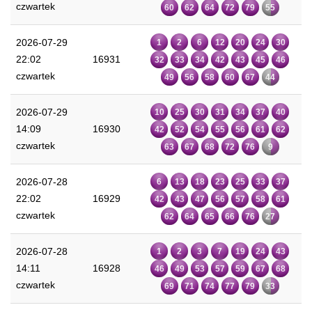
czwartek
60
62
64
72
79
55
2026-07-29
1
2
6
12
20
24
30
22:02
16931
32
33
34
42
43
45
46
czwartek
49
56
58
60
67
44
2026-07-29
10
25
30
31
34
37
40
14:09
16930
42
52
54
55
56
61
62
czwartek
63
67
68
72
76
9
2026-07-28
6
13
18
23
25
33
37
22:02
16929
42
43
47
56
57
58
61
czwartek
62
64
65
66
76
27
2026-07-28
1
2
3
7
19
24
43
14:11
16928
46
49
53
57
59
67
68
czwartek
69
71
74
77
79
33