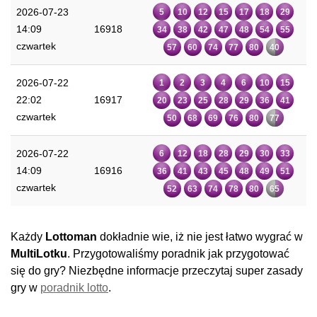
2026-07-23
5
10
12
15
17
18
29
14:09
16918
34
38
42
47
48
54
55
czwartek
57
60
74
77
80
40
2026-07-22
1
2
3
4
6
10
15
22:02
16917
20
23
25
28
29
36
41
czwartek
50
68
69
76
80
77
2026-07-22
6
12
18
28
29
30
33
14:09
16916
36
41
43
45
48
49
51
czwartek
52
63
74
78
80
65
Każdy
Lottoman
dokładnie wie, iż nie jest łatwo wygrać w
MultiLotku
. Przygotowaliśmy poradnik jak przygotować
się do gry? Niezbędne informacje przeczytaj super zasady
gry w
poradnik lotto
.