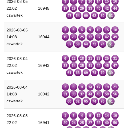
2026-08-05
3
4
7
10
14
15
16
22:02
16945
17
19
29
33
40
42
44
czwartek
47
54
60
62
80
63
2026-08-05
3
5
6
9
10
15
18
14:08
16944
19
23
25
32
37
42
49
czwartek
57
58
64
72
74
51
2026-08-04
6
12
18
21
23
25
31
22:02
16943
33
34
35
41
44
45
47
czwartek
61
68
69
74
79
39
2026-08-04
2
6
8
14
17
19
21
14:08
16942
31
33
37
44
46
50
56
czwartek
60
62
65
74
76
61
2026-08-03
1
3
4
9
12
14
19
22:02
16941
20
24
25
27
33
40
50