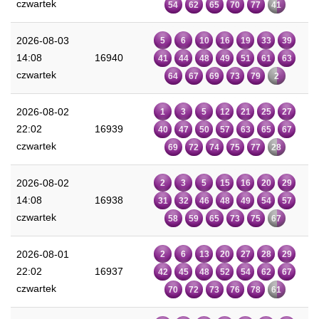
czwartek
54
62
65
70
77
41
2026-08-03
5
6
10
16
19
33
39
14:08
16940
41
44
48
49
51
61
63
czwartek
64
67
69
73
79
2
2026-08-02
1
3
5
12
21
25
27
22:02
16939
40
47
50
57
63
65
67
czwartek
69
72
74
75
77
28
2026-08-02
2
3
5
15
16
20
29
14:08
16938
31
32
46
48
49
54
57
czwartek
58
59
65
73
75
67
2026-08-01
2
6
13
20
27
28
29
22:02
16937
42
45
48
52
54
62
67
czwartek
70
72
73
76
78
61