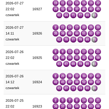
2026-07-27
10
11
13
14
15
19
22
22:02
16927
25
32
34
37
40
42
45
czwartek
62
64
71
77
80
63
2026-07-27
2
12
14
17
20
25
29
14:11
16926
35
38
40
44
51
52
57
czwartek
62
70
77
78
80
75
2026-07-26
6
9
13
16
17
19
21
22:02
16925
28
38
39
41
42
54
58
czwartek
63
67
68
78
80
61
2026-07-26
6
20
30
32
34
37
41
14:12
16924
42
43
47
48
52
60
62
czwartek
63
67
73
74
80
26
2026-07-25
2
5
7
8
14
20
21
22:02
16923
36
37
51
54
61
63
66