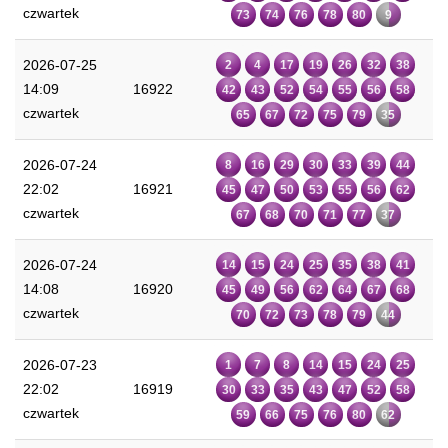
czwartek
73
74
76
78
80
9
2026-07-25
2
4
17
19
26
32
38
14:09
16922
42
43
52
54
55
56
58
czwartek
65
67
72
75
79
35
2026-07-24
8
16
29
30
33
39
44
22:02
16921
45
47
50
53
55
56
62
czwartek
67
68
70
71
77
37
2026-07-24
14
15
24
25
35
38
41
14:08
16920
45
49
56
62
64
67
68
czwartek
70
72
73
78
79
44
2026-07-23
1
7
8
14
15
24
25
22:02
16919
30
33
35
43
47
52
58
czwartek
59
66
75
76
80
62