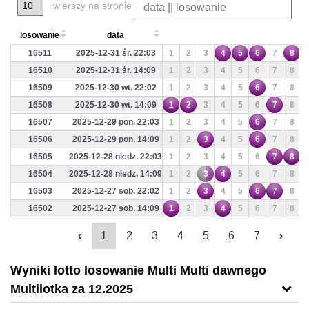
wierszy na stronie
losowanie
data
16511
2025-12-31 śr. 22:03
1
2
3
4
5
6
7
8
16510
2025-12-31 śr. 14:09
1
2
3
4
5
6
7
8
16509
2025-12-30 wt. 22:02
1
2
3
4
5
6
7
8
16508
2025-12-30 wt. 14:09
1
2
3
4
5
6
7
8
16507
2025-12-29 pon. 22:03
1
2
3
4
5
6
7
8
16506
2025-12-29 pon. 14:09
1
2
3
4
5
6
7
8
16505
2025-12-28 niedz. 22:03
1
2
3
4
5
6
7
8
16504
2025-12-28 niedz. 14:09
1
2
3
4
5
6
7
8
16503
2025-12-27 sob. 22:02
1
2
3
4
5
6
7
8
16502
2025-12-27 sob. 14:09
1
2
3
4
5
6
7
8
‹
1
2
3
4
5
6
7
›
Wyniki lotto losowanie Multi Multi dawnego
Multilotka za 12.2025