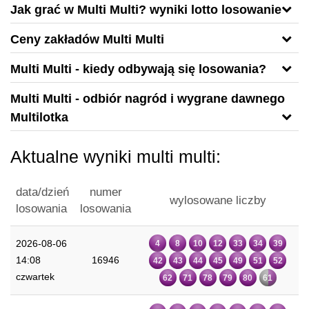
Jak grać w Multi Multi? wyniki lotto losowanie
Ceny zakładów Multi Multi
Multi Multi - kiedy odbywają się losowania?
Multi Multi - odbiór nagród i wygrane dawnego
Multilotka
Aktualne wyniki multi multi:
data/dzień
numer
wylosowane liczby
losowania
losowania
2026-08-06
4
8
10
12
33
34
39
14:08
16946
42
43
44
45
49
51
52
czwartek
62
71
78
79
80
61