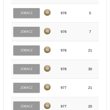
ej
978
5
ZOBACZ
ej
978
7
ZOBACZ
ej
978
21
ZOBACZ
ej
978
30
ZOBACZ
ej
977
21
ZOBACZ
ej
977
20
ZOBACZ