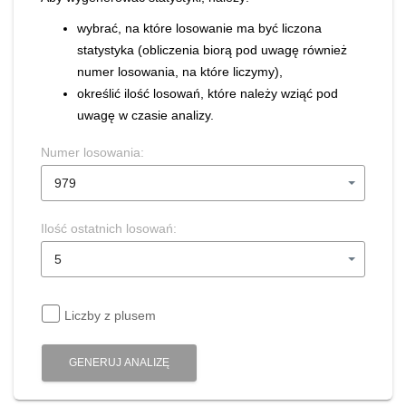
wybrać, na które losowanie ma być liczona
statystyka (obliczenia biorą pod uwagę również
numer losowania, na które liczymy),
określić ilość losowań, które należy wziąć pod
uwagę w czasie analizy.
Numer losowania:
979
Ilość ostatnich losowań:
5
Liczby z plusem
GENERUJ ANALIZĘ