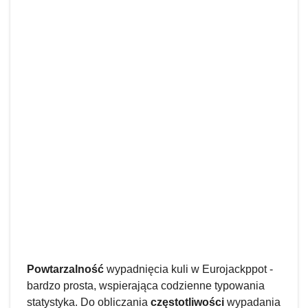
Powtarzalność
wypadnięcia kuli w Eurojackppot -
bardzo prosta, wspierająca codzienne typowania
statystyka. Do obliczania
częstotliwości
wypadania