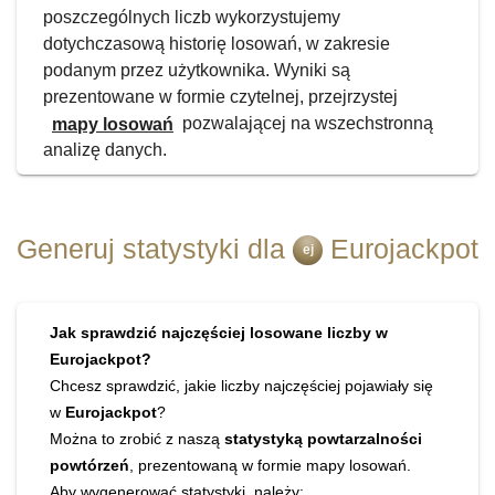
poszczególnych liczb wykorzystujemy
dotychczasową historię losowań, w zakresie
podanym przez użytkownika. Wyniki są
prezentowane w formie czytelnej, przejrzystej
pozwalającej na wszechstronną
mapy losowań
analizę danych.
Generuj statystyki dla
Eurojackpot
ej
Jak sprawdzić najczęściej losowane liczby w
Eurojackpot?
Chcesz sprawdzić, jakie liczby najczęściej pojawiały się
w
Eurojackpot
?
Można to zrobić z naszą
statystyką powtarzalności
powtórzeń
, prezentowaną w formie mapy losowań.
Aby wygenerować statystyki, należy: