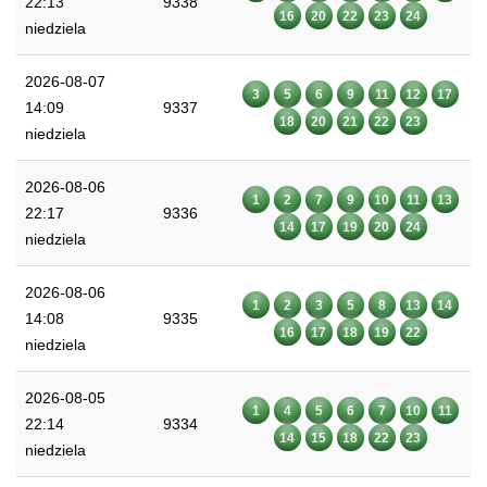
22:13
9338
16
20
22
23
24
niedziela
2026-08-07
3
5
6
9
11
12
17
14:09
9337
18
20
21
22
23
niedziela
2026-08-06
1
2
7
9
10
11
13
22:17
9336
14
17
19
20
24
niedziela
2026-08-06
1
2
3
5
8
13
14
14:08
9335
16
17
18
19
22
niedziela
2026-08-05
1
4
5
6
7
10
11
22:14
9334
14
15
18
22
23
niedziela