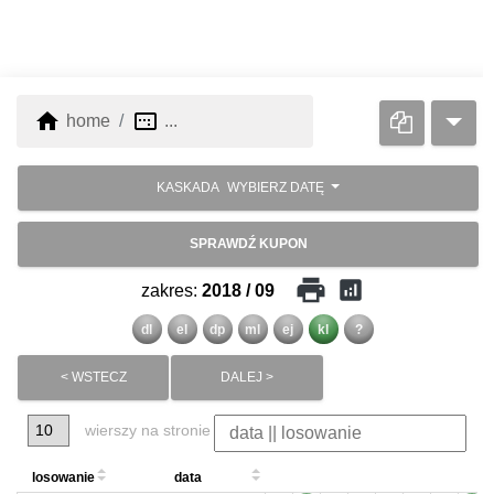
home
image_aspect_ratio
home
...
KASKADA
WYBIERZ DATĘ
SPRAWDŹ KUPON
print
analytics
zakres:
2018 / 09
dl
el
dp
ml
ej
kl
?
< WSTECZ
DALEJ >
wierszy na stronie
losowanie
data