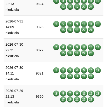
1
4
5
6
9
11
12
22:13
9324
13
14
17
22
24
niedziela
2026-07-31
1
5
7
9
10
11
13
14:09
9323
15
16
19
22
24
niedziela
2026-07-30
2
4
7
9
11
13
14
22:21
9322
15
18
19
22
23
niedziela
2026-07-30
1
2
3
4
5
10
12
14:11
9321
14
15
19
21
23
niedziela
2026-07-29
2
5
7
9
11
12
13
22:13
9320
17
19
21
22
23
niedziela