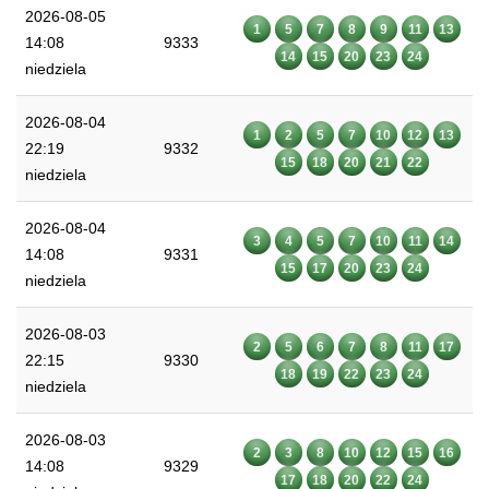
2026-08-05
1
5
7
8
9
11
13
14:08
9333
14
15
20
23
24
niedziela
2026-08-04
1
2
5
7
10
12
13
22:19
9332
15
18
20
21
22
niedziela
2026-08-04
3
4
5
7
10
11
14
14:08
9331
15
17
20
23
24
niedziela
2026-08-03
2
5
6
7
8
11
17
22:15
9330
18
19
22
23
24
niedziela
2026-08-03
2
3
8
10
12
15
16
14:08
9329
17
18
20
22
24