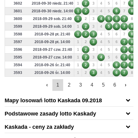
3602
2018-09-30 niedz. 21:40
1
2
3
4
5
6
7
8
3601
2018-09-30 niedz. 14:00
1
2
3
4
5
6
7
8
3600
2018-09-29 sob. 21:40
1
2
3
4
5
6
7
8
3599
2018-09-29 sob. 14:00
1
2
3
4
5
6
7
8
3598
2018-09-28 pt. 21:40
1
2
3
4
5
6
7
8
3597
2018-09-28 pt. 14:00
1
2
3
4
5
6
7
8
3596
2018-09-27 czw. 21:40
1
2
3
4
5
6
7
8
3595
2018-09-27 czw. 14:00
1
2
3
4
5
6
7
8
3594
2018-09-26 śr. 21:40
1
2
3
4
5
6
7
8
3593
2018-09-26 śr. 14:00
1
2
3
4
5
6
7
8
‹
1
2
3
4
5
6
›
Mapy losowań lotto Kaskada 09.2018
Podstawowe zasady lotto Kaskady
Kaskada - ceny za zakłady