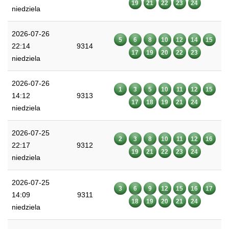
19
21
22
23
24
niedziela
2026-07-26
5
6
8
10
12
14
15
22:14
9314
17
19
20
22
23
niedziela
2026-07-26
1
3
5
10
11
12
15
14:12
9313
17
18
19
21
24
niedziela
2026-07-25
2
3
8
10
11
12
16
22:17
9312
19
21
22
23
24
niedziela
2026-07-25
3
6
9
12
15
16
17
14:09
9311
18
19
20
21
24
niedziela