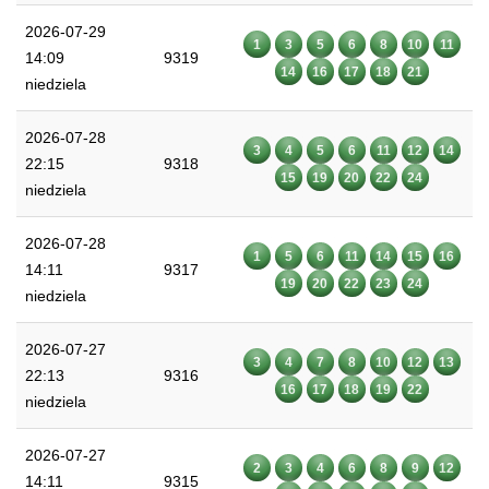
2026-07-29
1
3
5
6
8
10
11
14:09
9319
14
16
17
18
21
niedziela
2026-07-28
3
4
5
6
11
12
14
22:15
9318
15
19
20
22
24
niedziela
2026-07-28
1
5
6
11
14
15
16
14:11
9317
19
20
22
23
24
niedziela
2026-07-27
3
4
7
8
10
12
13
22:13
9316
16
17
18
19
22
niedziela
2026-07-27
2
3
4
6
8
9
12
14:11
9315