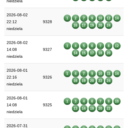
niedziela
2026-08-02
1
2
7
9
10
12
14
22:12
9328
16
17
19
20
24
niedziela
2026-08-02
1
4
5
6
7
8
12
14:08
9327
14
15
17
18
20
niedziela
2026-08-01
1
4
7
9
10
11
14
22:16
9326
16
19
20
22
24
niedziela
2026-08-01
1
3
4
6
7
9
10
14:08
9325
13
14
19
20
22
niedziela
2026-07-31