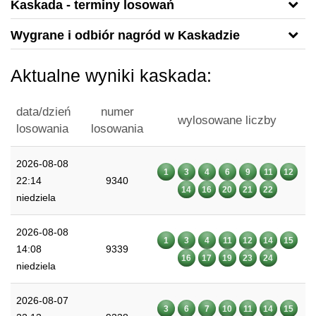
Kaskada - terminy losowań
Wygrane i odbiór nagród w Kaskadzie
Aktualne wyniki kaskada:
data/dzień
numer
wylosowane liczby
losowania
losowania
2026-08-08
1
3
4
6
9
11
12
22:14
9340
14
16
20
21
22
niedziela
2026-08-08
1
3
4
11
12
14
15
14:08
9339
16
17
19
23
24
niedziela
2026-08-07
3
6
7
10
11
14
15