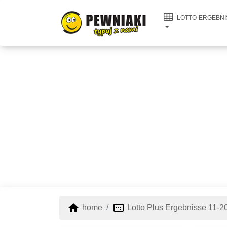
LOTTO-ERGEBNI
home
image_aspect_ratio
home
Lotto Plus Ergebnisse 11-2