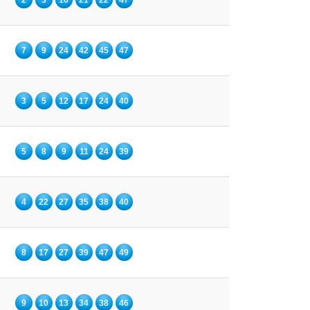
7
9
24
42
45
47
3
5
12
17
24
40
5
8
9
11
24
39
4
22
27
35
38
40
8
17
27
39
47
49
9
10
13
34
38
46