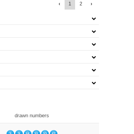
‹
1
2
›
drawn numbers
2
3
16
21
22
47