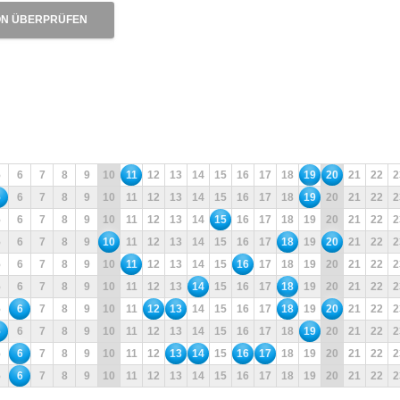
N ÜBERPRÜFEN
5
6
7
8
9
10
11
12
13
14
15
16
17
18
19
20
21
22
2
5
6
7
8
9
10
11
12
13
14
15
16
17
18
19
20
21
22
2
5
6
7
8
9
10
11
12
13
14
15
16
17
18
19
20
21
22
2
5
6
7
8
9
10
11
12
13
14
15
16
17
18
19
20
21
22
2
5
6
7
8
9
10
11
12
13
14
15
16
17
18
19
20
21
22
2
5
6
7
8
9
10
11
12
13
14
15
16
17
18
19
20
21
22
2
5
6
7
8
9
10
11
12
13
14
15
16
17
18
19
20
21
22
2
5
6
7
8
9
10
11
12
13
14
15
16
17
18
19
20
21
22
2
5
6
7
8
9
10
11
12
13
14
15
16
17
18
19
20
21
22
2
5
6
7
8
9
10
11
12
13
14
15
16
17
18
19
20
21
22
2