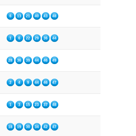
6
13
21
40
43
48
1
6
22
29
36
44
28
36
39
44
46
49
2
4
9
44
46
47
1
3
15
23
37
48
18
19
30
34
42
47