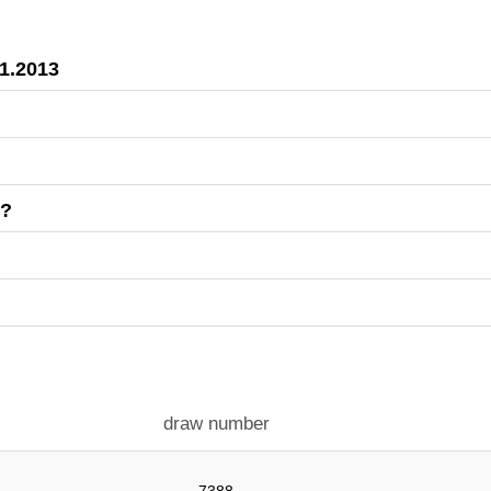
11.2013
n?
draw number