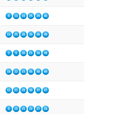
8
14
18
25
29
46
14
25
26
34
40
49
1
5
20
21
34
38
18
22
33
45
48
49
12
21
29
36
37
47
4
15
21
22
27
28