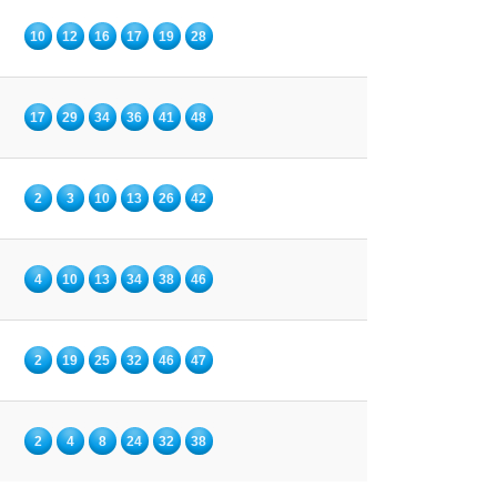
10
12
16
17
19
28
17
29
34
36
41
48
2
3
10
13
26
42
4
10
13
34
38
46
2
19
25
32
46
47
2
4
8
24
32
38