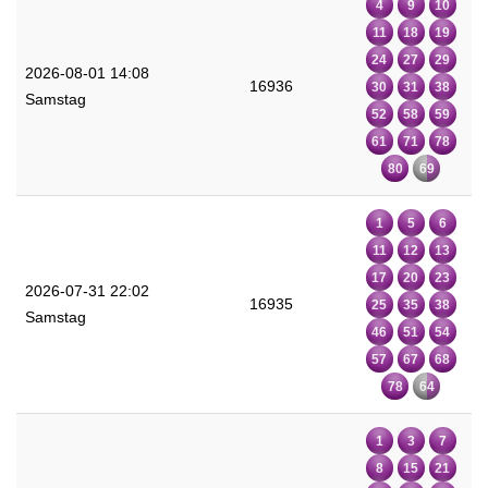
4
9
10
11
18
19
24
27
29
2026-08-01 14:08
16936
30
31
38
Samstag
52
58
59
61
71
78
80
69
1
5
6
11
12
13
17
20
23
2026-07-31 22:02
16935
25
35
38
Samstag
46
51
54
57
67
68
78
64
1
3
7
8
15
21