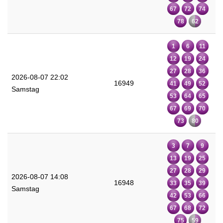
67
72
74
78
62
1
6
11
12
19
24
27
28
36
2026-08-07 22:02
16949
41
49
52
Samstag
53
64
65
67
69
70
73
80
3
7
9
13
19
25
27
28
29
2026-08-07 14:08
16948
33
35
39
Samstag
42
53
66
67
68
72
75
59