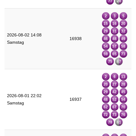
77
28
2
3
5
15
16
20
29
31
32
2026-08-02 14:08
16938
46
48
49
Samstag
54
57
58
59
65
73
75
67
2
6
13
20
27
28
29
42
45
2026-08-01 22:02
16937
48
52
54
Samstag
62
67
70
72
73
76
78
61