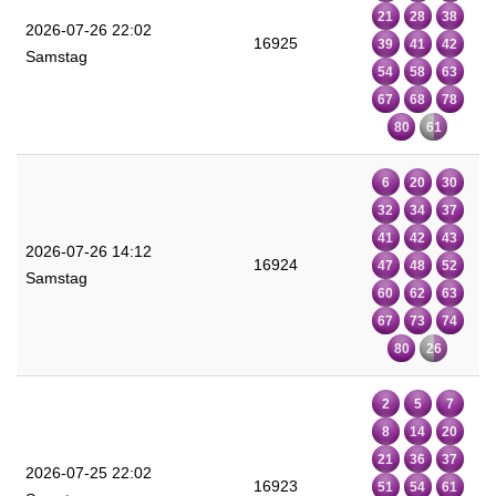
21
28
38
2026-07-26 22:02
16925
39
41
42
Samstag
54
58
63
67
68
78
80
61
6
20
30
32
34
37
41
42
43
2026-07-26 14:12
16924
47
48
52
Samstag
60
62
63
67
73
74
80
26
2
5
7
8
14
20
21
36
37
2026-07-25 22:02
16923
51
54
61