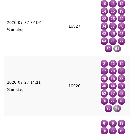
10
11
13
14
15
19
22
25
32
2026-07-27 22:02
16927
34
37
40
Samstag
42
45
62
64
71
77
80
63
2
12
14
17
20
25
29
35
38
2026-07-27 14:11
16926
40
44
51
Samstag
52
57
62
70
77
78
80
75
6
9
13
16
17
19