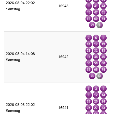
2026-08-04 22:02
16943
35
41
44
Samstag
45
47
61
68
69
74
79
39
2
6
8
14
17
19
21
31
33
2026-08-04 14:08
16942
37
44
46
Samstag
50
56
60
62
65
74
76
61
1
3
4
9
12
14
19
20
24
2026-08-03 22:02
16941
25
27
33
Samstag