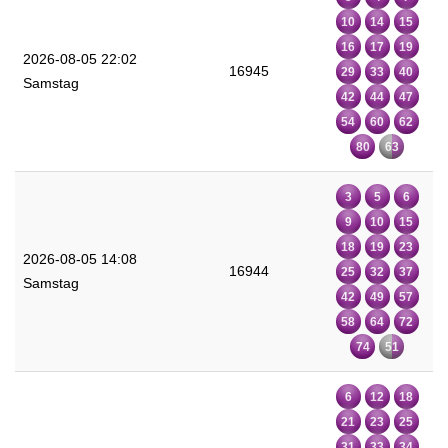
10
14
15
16
17
19
2026-08-05 22:02
16945
29
33
40
Samstag
42
44
47
54
60
62
80
63
3
5
6
9
10
15
18
19
23
2026-08-05 14:08
16944
25
32
37
Samstag
42
49
57
58
64
72
74
51
6
12
18
21
23
25
31
33
34