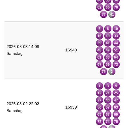
40
50
54
62
65
70
77
41
5
6
10
16
19
33
39
41
44
2026-08-03 14:08
16940
48
49
51
Samstag
61
63
64
67
69
73
79
2
1
3
5
12
21
25
27
40
47
2026-08-02 22:02
16939
50
57
63
Samstag
65
67
69
72
74
75