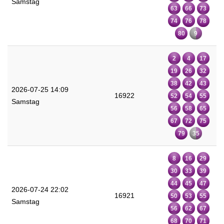
Samstag
63
66
73
74
76
78
80
9
2
4
17
19
26
32
38
42
43
2026-07-25 14:09
16922
52
54
55
Samstag
56
58
65
67
72
75
79
35
8
16
29
30
33
39
44
45
47
2026-07-24 22:02
16921
50
53
55
Samstag
56
62
67
68
70
71