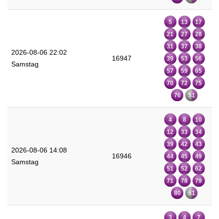
5
13
17
21
27
28
31
37
38
2026-08-06 22:02
16947
39
53
56
Samstag
57
59
65
70
72
75
76
51
4
8
10
12
33
34
39
42
43
2026-08-06 14:08
16946
44
45
49
Samstag
51
52
62
71
78
79
80
61
3
4
7