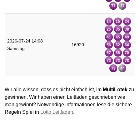
77
37
14
15
24
25
35
38
41
45
49
2026-07-24 14:08
16920
56
62
64
Samstag
67
68
70
72
73
78
79
44
Wir alle wissen, dass es nicht einfach ist, im
MultiLotek
zu
gewinnen. Wir haben einen Leitfaden geschrieben wie
man gewinnt? Notwendige Informationen lese die sichere
Regeln Spiel in
Lotto Leitfaden
.