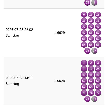
76
9
6
13
18
23
25
33
37
42
43
2026-07-28 22:02
16929
47
56
57
Samstag
58
61
62
64
65
66
76
27
1
2
3
7
19
24
43
46
49
2026-07-28 14:11
16928
53
57
59
Samstag
67
68
69
71
74
77
79
33