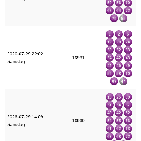
50
56
60
62
64
72
79
55
1
2
6
12
20
24
30
32
33
2026-07-29 22:02
16931
34
42
43
Samstag
45
46
49
56
58
60
67
44
10
25
30
31
34
37
40
42
52
2026-07-29 14:09
16930
54
55
56
Samstag
61
62
63
67
68
72