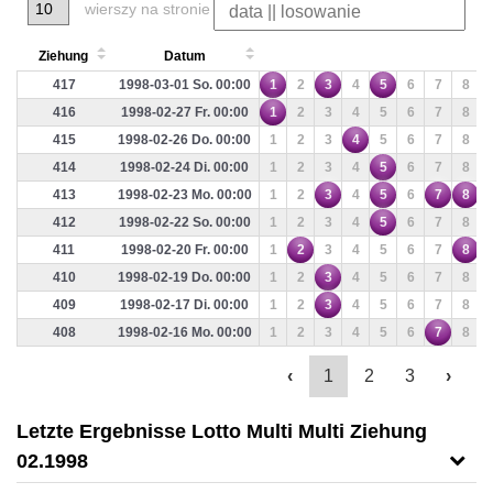
wierszy na stronie
Ziehung
Datum
417
1998-03-01 So. 00:00
1
2
3
4
5
6
7
8
416
1998-02-27 Fr. 00:00
1
2
3
4
5
6
7
8
415
1998-02-26 Do. 00:00
1
2
3
4
5
6
7
8
414
1998-02-24 Di. 00:00
1
2
3
4
5
6
7
8
413
1998-02-23 Mo. 00:00
1
2
3
4
5
6
7
8
412
1998-02-22 So. 00:00
1
2
3
4
5
6
7
8
411
1998-02-20 Fr. 00:00
1
2
3
4
5
6
7
8
410
1998-02-19 Do. 00:00
1
2
3
4
5
6
7
8
409
1998-02-17 Di. 00:00
1
2
3
4
5
6
7
8
408
1998-02-16 Mo. 00:00
1
2
3
4
5
6
7
8
‹
1
2
3
›
Letzte Ergebnisse Lotto Multi Multi Ziehung
02.1998