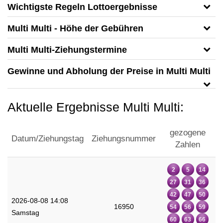
Wichtigste Regeln Lottoergebnisse
Multi Multi - Höhe der Gebühren
Multi Multi-Ziehungstermine
Gewinne und Abholung der Preise in Multi Multi
Aktuelle Ergebnisse Multi Multi:
gezogene
Datum/Ziehungstag
Ziehungsnummer
Zahlen
2
5
14
27
31
36
42
47
50
2026-08-08 14:08
16950
54
56
59
Samstag
60
63
66