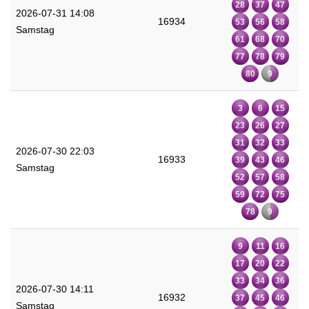
28
37
47
2026-07-31 14:08
16934
53
56
58
Samstag
61
68
70
77
78
79
80
9
3
6
15
23
26
27
31
32
33
2026-07-30 22:03
16933
39
43
46
Samstag
52
57
58
59
72
75
78
9
9
11
16
17
20
22
33
34
36
2026-07-30 14:11
16932
37
45
46
Samstag