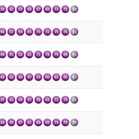
39
42
53
66
67
68
72
75
59
56
57
59
65
70
72
75
76
51
49
51
52
62
71
78
79
80
61
40
42
44
47
54
60
62
80
63
37
42
49
57
58
64
72
74
51
44
45
47
61
68
69
74
79
39