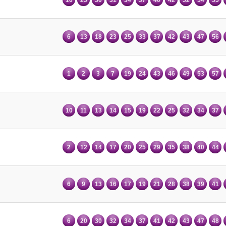
6
13
18
23
25
33
37
42
43
47
56
1
2
3
7
19
24
43
46
49
53
57
10
11
13
14
15
19
22
25
32
34
37
2
12
14
17
20
25
29
35
38
40
44
6
9
13
16
17
19
21
28
38
39
41
6
20
30
32
34
37
41
42
43
47
48