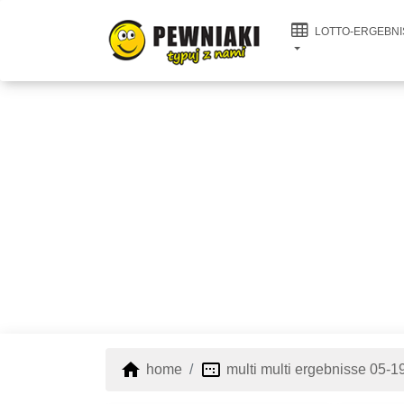
LOTTO-ERGEBNI
home
image_aspect_ratio
home
multi multi ergebnisse 05-1