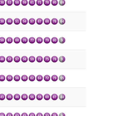
38
52
58
59
61
71
78
80
69
38
46
51
54
57
67
68
78
64
58
61
68
70
77
78
79
80
9
46
52
57
58
59
72
75
78
9
46
50
56
60
62
64
72
79
55
43
45
46
49
56
58
60
67
44
56
61
62
63
67
68
72
76
9