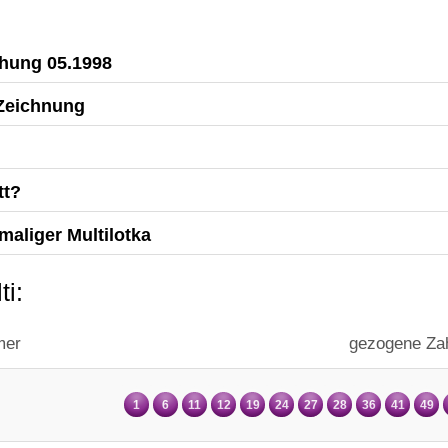
ehung 05.1998
 Zeichnung
tt?
aliger Multilotka
ti:
mer
gezogene Za
1
6
11
12
19
24
27
28
36
41
49