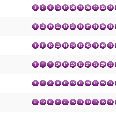
3
7
9
13
19
25
27
28
29
33
35
5
13
17
21
27
28
31
37
38
39
53
4
8
10
12
33
34
39
42
43
44
45
3
4
7
10
14
15
16
17
19
29
33
3
5
6
9
10
15
18
19
23
25
32
6
12
18
21
23
25
31
33
34
35
41