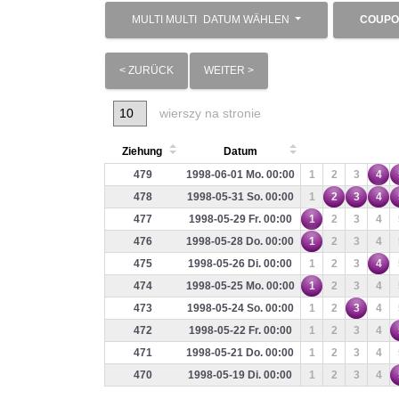
MULTI MULTI
DATUM WÄHLEN
COUPO
< ZURÜCK
WEITER >
wierszy na stronie
Ziehung
Datum
479
1998-06-01 Mo. 00:00
1
2
3
4
478
1998-05-31 So. 00:00
1
2
3
4
477
1998-05-29 Fr. 00:00
1
2
3
4
476
1998-05-28 Do. 00:00
1
2
3
4
475
1998-05-26 Di. 00:00
1
2
3
4
474
1998-05-25 Mo. 00:00
1
2
3
4
473
1998-05-24 So. 00:00
1
2
3
4
472
1998-05-22 Fr. 00:00
1
2
3
4
471
1998-05-21 Do. 00:00
1
2
3
4
470
1998-05-19 Di. 00:00
1
2
3
4