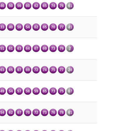
46
50
56
60
62
65
74
76
61
33
40
50
54
62
65
70
77
41
51
61
63
64
67
69
73
79
2
63
65
67
69
72
74
75
77
28
49
54
57
58
59
65
73
75
67
54
62
67
70
72
73
76
78
61