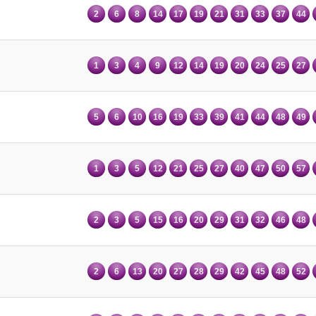
2
6
8
14
17
19
21
31
33
37
44
1
3
4
9
12
14
19
20
24
25
27
5
6
10
16
19
33
39
41
44
48
49
1
3
5
12
21
25
27
40
47
50
57
2
3
5
15
16
20
29
31
32
46
48
2
6
13
20
27
28
29
42
45
48
52