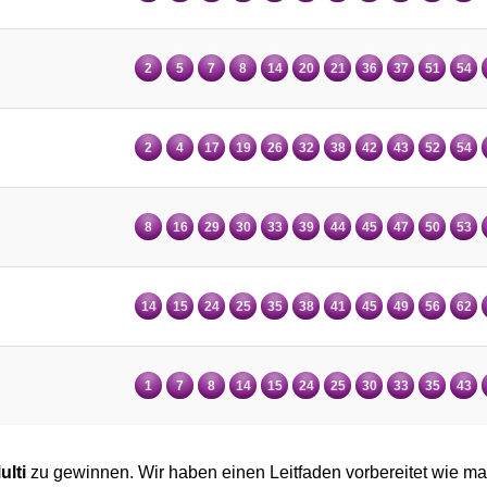
2
5
7
8
14
20
21
36
37
51
54
2
4
17
19
26
32
38
42
43
52
54
8
16
29
30
33
39
44
45
47
50
53
14
15
24
25
35
38
41
45
49
56
62
1
7
8
14
15
24
25
30
33
35
43
ulti
zu gewinnen. Wir haben einen Leitfaden vorbereitet wie ma