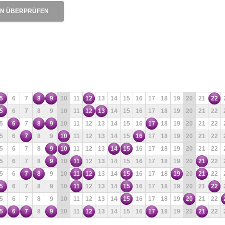
N ÜBERPRÜFEN
5
6
7
8
9
10
11
12
13
14
15
16
17
18
19
20
21
22
5
6
7
8
9
10
11
12
13
14
15
16
17
18
19
20
21
22
5
6
7
8
9
10
11
12
13
14
15
16
17
18
19
20
21
22
5
6
7
8
9
10
11
12
13
14
15
16
17
18
19
20
21
22
5
6
7
8
9
10
11
12
13
14
15
16
17
18
19
20
21
22
5
6
7
8
9
10
11
12
13
14
15
16
17
18
19
20
21
22
5
6
7
8
9
10
11
12
13
14
15
16
17
18
19
20
21
22
5
6
7
8
9
10
11
12
13
14
15
16
17
18
19
20
21
22
5
6
7
8
9
10
11
12
13
14
15
16
17
18
19
20
21
22
5
6
7
8
9
10
11
12
13
14
15
16
17
18
19
20
21
22