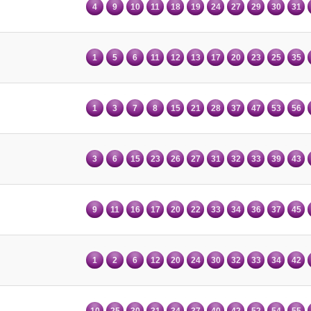
4
9
10
11
18
19
24
27
29
30
31
1
5
6
11
12
13
17
20
23
25
35
1
3
7
8
15
21
28
37
47
53
56
3
6
15
23
26
27
31
32
33
39
43
9
11
16
17
20
22
33
34
36
37
45
1
2
6
12
20
24
30
32
33
34
42
10
25
30
31
34
37
40
42
52
54
55