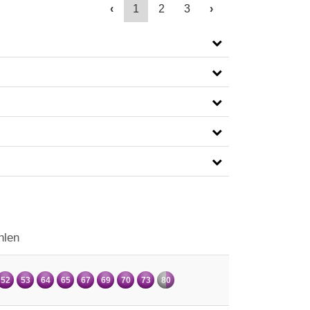
‹
1
2
3
›
hlen
52
53
64
65
67
69
70
73
80