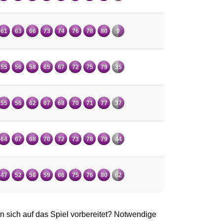
61
63
66
73
74
76
78
80
9
55
56
58
65
67
72
75
79
35
55
56
62
67
68
70
71
77
37
64
67
68
70
72
73
78
79
44
47
52
58
59
66
75
76
80
62
n sich auf das Spiel vorbereitet? Notwendige