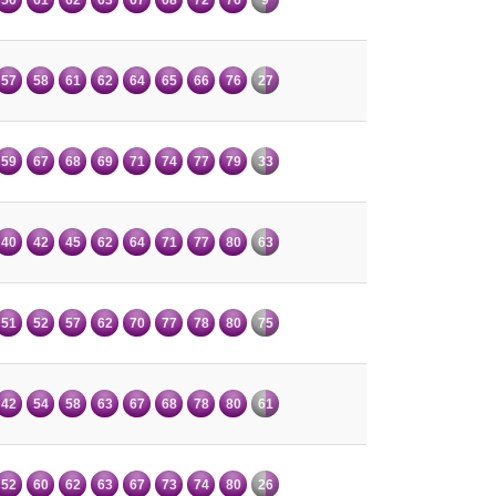
57
58
61
62
64
65
66
76
27
59
67
68
69
71
74
77
79
33
40
42
45
62
64
71
77
80
63
51
52
57
62
70
77
78
80
75
42
54
58
63
67
68
78
80
61
52
60
62
63
67
73
74
80
26