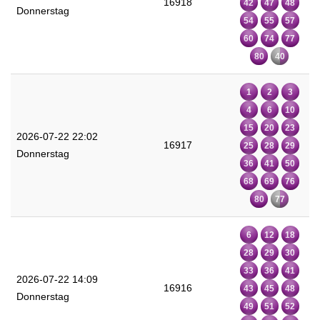
16918
42
47
48
Donnerstag
54
55
57
60
74
77
80
40
1
2
3
4
6
10
15
20
23
2026-07-22 22:02
16917
25
28
29
Donnerstag
36
41
50
68
69
76
80
77
6
12
18
28
29
30
33
36
41
2026-07-22 14:09
16916
43
45
48
Donnerstag
49
51
52