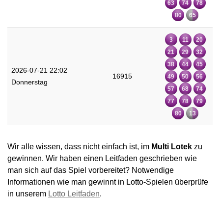
63
74
78
80
65
3
11
20
21
29
32
38
44
45
2026-07-21 22:02
16915
49
50
56
Donnerstag
57
68
74
77
78
79
80
13
Wir alle wissen, dass nicht einfach ist, im
Multi Lotek
zu
gewinnen. Wir haben einen Leitfaden geschrieben wie
man sich auf das Spiel vorbereitet? Notwendige
Informationen wie man gewinnt in Lotto-Spielen überprüfe
in unserem
Lotto Leitfaden
.