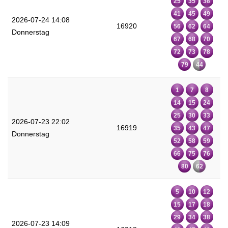
25
35
38
41
45
49
2026-07-24 14:08
16920
56
62
64
Donnerstag
67
68
70
72
73
78
79
44
1
7
8
14
15
24
25
30
33
2026-07-23 22:02
16919
35
43
47
Donnerstag
52
58
59
66
75
76
80
62
5
10
12
15
17
18
29
34
38
2026-07-23 14:09