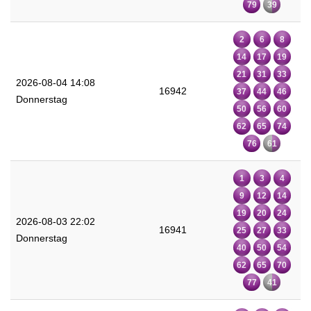
79
39
2
6
8
14
17
19
21
31
33
2026-08-04 14:08
16942
37
44
46
Donnerstag
50
56
60
62
65
74
76
61
1
3
4
9
12
14
19
20
24
2026-08-03 22:02
16941
25
27
33
Donnerstag
40
50
54
62
65
70
77
41