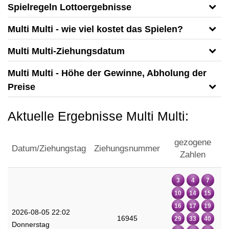
Spielregeln Lottoergebnisse
Multi Multi - wie viel kostet das Spielen?
Multi Multi-Ziehungsdatum
Multi Multi - Höhe der Gewinne, Abholung der
Preise
Aktuelle Ergebnisse Multi Multi:
gezogene
Datum/Ziehungstag
Ziehungsnummer
Zahlen
3
4
7
10
14
15
16
17
19
2026-08-05 22:02
16945
29
33
40
Donnerstag