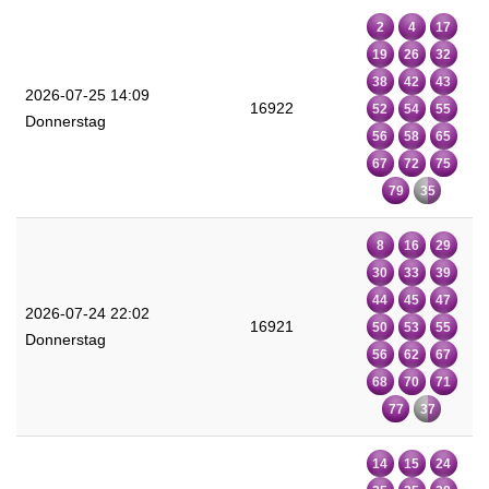
2
4
17
19
26
32
38
42
43
2026-07-25 14:09
16922
52
54
55
Donnerstag
56
58
65
67
72
75
79
35
8
16
29
30
33
39
44
45
47
2026-07-24 22:02
16921
50
53
55
Donnerstag
56
62
67
68
70
71
77
37
14
15
24