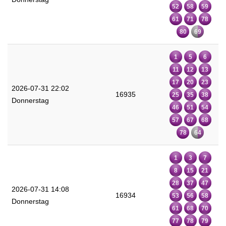
52
58
59
61
71
78
80
69
1
5
6
11
12
13
17
20
23
2026-07-31 22:02
16935
25
35
38
Donnerstag
46
51
54
57
67
68
78
64
1
3
7
8
15
21
28
37
47
2026-07-31 14:08
16934
53
56
58
Donnerstag
61
68
70
77
78
79