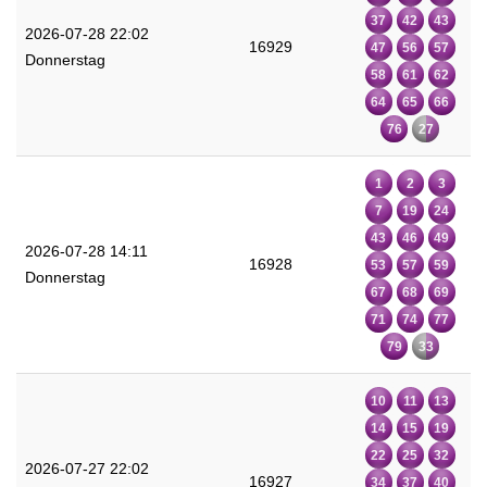
37
42
43
2026-07-28 22:02
16929
47
56
57
Donnerstag
58
61
62
64
65
66
76
27
1
2
3
7
19
24
43
46
49
2026-07-28 14:11
16928
53
57
59
Donnerstag
67
68
69
71
74
77
79
33
10
11
13
14
15
19
22
25
32
2026-07-27 22:02
16927
34
37
40