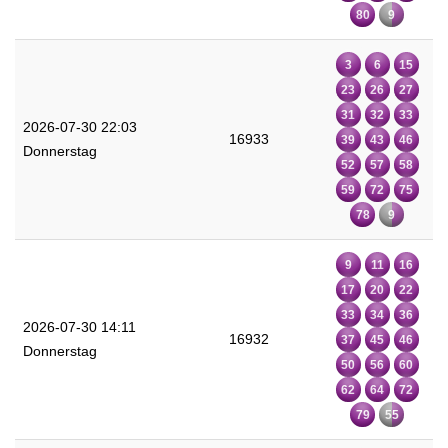
80
9
3
6
15
23
26
27
31
32
33
2026-07-30 22:03
16933
39
43
46
Donnerstag
52
57
58
59
72
75
78
9
9
11
16
17
20
22
33
34
36
2026-07-30 14:11
16932
37
45
46
Donnerstag
50
56
60
62
64
72
79
55