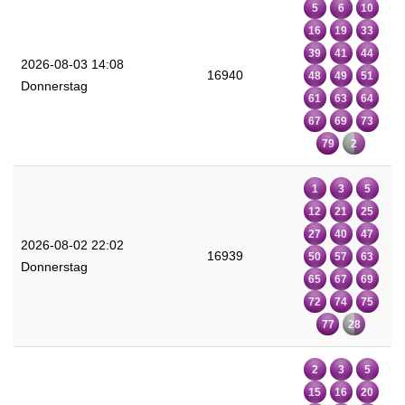
5
6
10
16
19
33
39
41
44
2026-08-03 14:08
16940
48
49
51
Donnerstag
61
63
64
67
69
73
79
2
1
3
5
12
21
25
27
40
47
2026-08-02 22:02
16939
50
57
63
Donnerstag
65
67
69
72
74
75
77
28
2
3
5
15
16
20