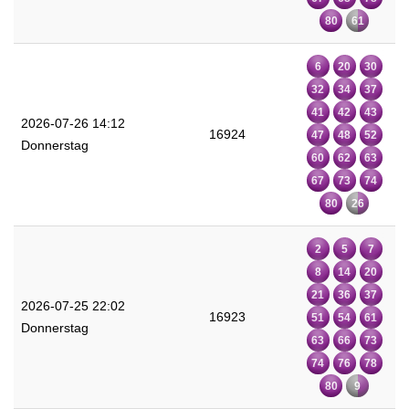
80
61
6
20
30
32
34
37
41
42
43
2026-07-26 14:12
16924
47
48
52
Donnerstag
60
62
63
67
73
74
80
26
2
5
7
8
14
20
21
36
37
2026-07-25 22:02
16923
51
54
61
Donnerstag
63
66
73
74
76
78
80
9