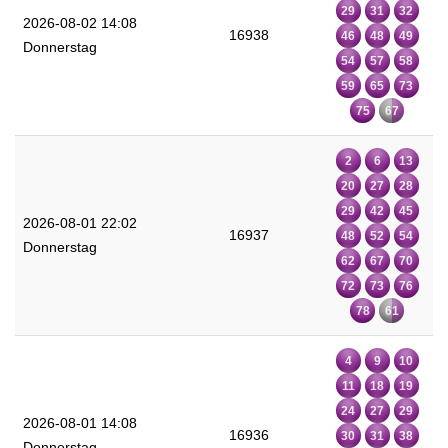
29
31
32
2026-08-02 14:08
16938
46
48
49
Donnerstag
54
57
58
59
65
73
75
67
2
6
13
20
27
28
29
42
45
2026-08-01 22:02
16937
48
52
54
Donnerstag
62
67
70
72
73
76
78
61
4
9
10
11
18
19
24
27
29
2026-08-01 14:08
16936
30
31
38
Donnerstag