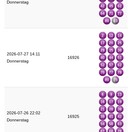
Donnerstag
42
45
62
64
71
77
80
63
2
12
14
17
20
25
29
35
38
2026-07-27 14:11
16926
40
44
51
Donnerstag
52
57
62
70
77
78
80
75
6
9
13
16
17
19
21
28
38
2026-07-26 22:02
16925
39
41
42
Donnerstag
54
58
63
67
68
78