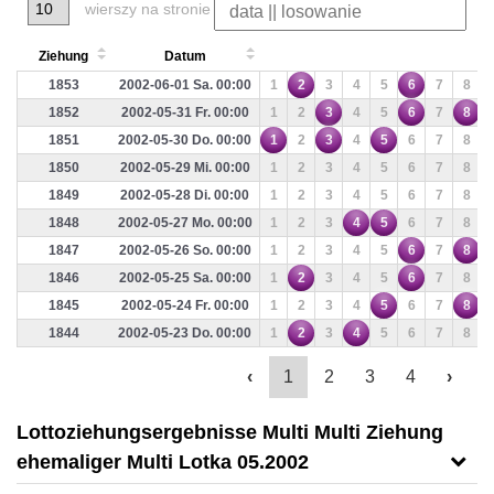
wierszy na stronie
Ziehung
Datum
1853
2002-06-01 Sa. 00:00
1
2
3
4
5
6
7
8
1852
2002-05-31 Fr. 00:00
1
2
3
4
5
6
7
8
1851
2002-05-30 Do. 00:00
1
2
3
4
5
6
7
8
1850
2002-05-29 Mi. 00:00
1
2
3
4
5
6
7
8
1849
2002-05-28 Di. 00:00
1
2
3
4
5
6
7
8
1848
2002-05-27 Mo. 00:00
1
2
3
4
5
6
7
8
1847
2002-05-26 So. 00:00
1
2
3
4
5
6
7
8
1846
2002-05-25 Sa. 00:00
1
2
3
4
5
6
7
8
1845
2002-05-24 Fr. 00:00
1
2
3
4
5
6
7
8
1844
2002-05-23 Do. 00:00
1
2
3
4
5
6
7
8
‹
1
2
3
4
›
Lottoziehungsergebnisse Multi Multi Ziehung
ehemaliger Multi Lotka 05.2002