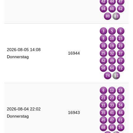
42
44
47
54
60
62
80
63
3
5
6
9
10
15
18
19
23
2026-08-05 14:08
16944
25
32
37
Donnerstag
42
49
57
58
64
72
74
51
6
12
18
21
23
25
31
33
34
2026-08-04 22:02
16943
35
41
44
Donnerstag
45
47
61
68
69
74