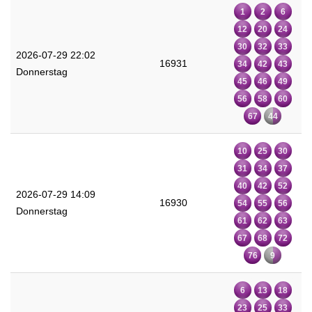
1
2
6
12
20
24
30
32
33
2026-07-29 22:02
16931
34
42
43
Donnerstag
45
46
49
56
58
60
67
44
10
25
30
31
34
37
40
42
52
2026-07-29 14:09
16930
54
55
56
Donnerstag
61
62
63
67
68
72
76
9
6
13
18
23
25
33