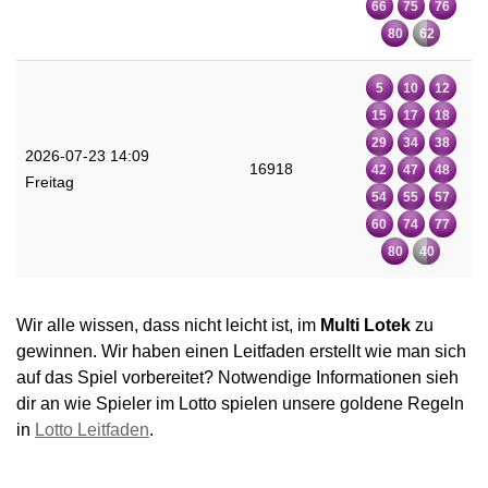
66
75
76
80
62
5
10
12
15
17
18
29
34
38
2026-07-23 14:09
16918
42
47
48
Freitag
54
55
57
60
74
77
80
40
Wir alle wissen, dass nicht leicht ist, im
Multi Lotek
zu
gewinnen. Wir haben einen Leitfaden erstellt wie man sich
auf das Spiel vorbereitet? Notwendige Informationen sieh
dir an wie Spieler im Lotto spielen unsere goldene Regeln
in
Lotto Leitfaden
.