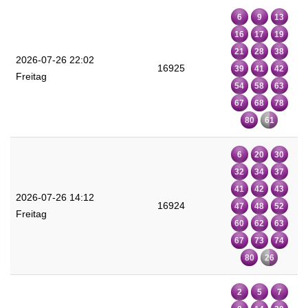
6
9
13
16
17
19
21
28
38
2026-07-26 22:02
16925
39
41
42
Freitag
54
58
63
67
68
78
80
61
6
20
30
32
34
37
41
42
43
2026-07-26 14:12
16924
47
48
52
Freitag
60
62
63
67
73
74
80
26
2
5
7