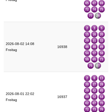
65
67
69
72
74
75
77
28
2
3
5
15
16
20
29
31
32
2026-08-02 14:08
16938
46
48
49
Freitag
54
57
58
59
65
73
75
67
2
6
13
20
27
28
29
42
45
2026-08-01 22:02
16937
48
52
54
Freitag
62
67
70
72
73
76