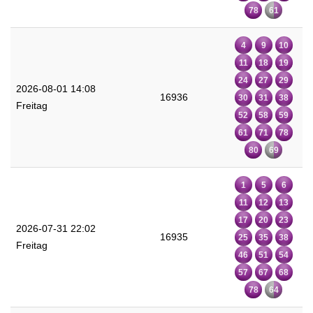
78
61
4
9
10
11
18
19
24
27
29
2026-08-01 14:08
16936
30
31
38
Freitag
52
58
59
61
71
78
80
69
1
5
6
11
12
13
17
20
23
2026-07-31 22:02
16935
25
35
38
Freitag
46
51
54
57
67
68
78
64