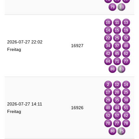
79
33
10
11
13
14
15
19
22
25
32
2026-07-27 22:02
16927
34
37
40
Freitag
42
45
62
64
71
77
80
63
2
12
14
17
20
25
29
35
38
2026-07-27 14:11
16926
40
44
51
Freitag
52
57
62
70
77
78
80
75