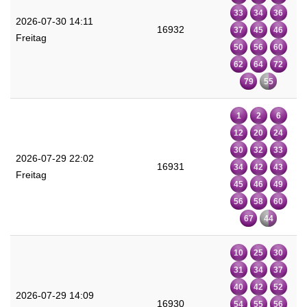
33
34
36
2026-07-30 14:11
16932
37
45
46
Freitag
50
56
60
62
64
72
79
55
1
2
6
12
20
24
30
32
33
2026-07-29 22:02
16931
34
42
43
Freitag
45
46
49
56
58
60
67
44
10
25
30
31
34
37
40
42
52
2026-07-29 14:09
16930
54
55
56