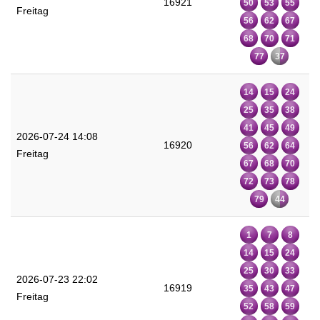
16921
50
53
55
Freitag
56
62
67
68
70
71
77
37
14
15
24
25
35
38
41
45
49
2026-07-24 14:08
16920
56
62
64
Freitag
67
68
70
72
73
78
79
44
1
7
8
14
15
24
25
30
33
2026-07-23 22:02
16919
35
43
47
Freitag
52
58
59