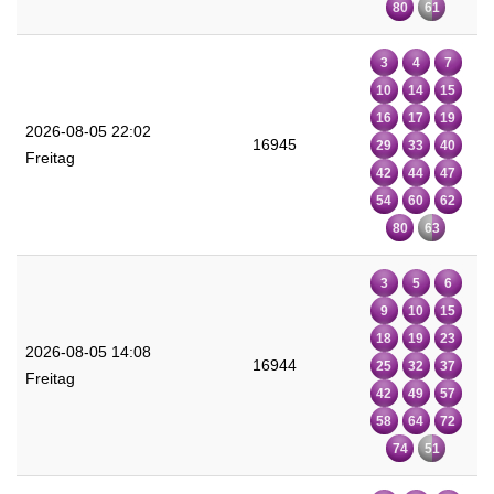
80
61
3
4
7
10
14
15
16
17
19
2026-08-05 22:02
16945
29
33
40
Freitag
42
44
47
54
60
62
80
63
3
5
6
9
10
15
18
19
23
2026-08-05 14:08
16944
25
32
37
Freitag
42
49
57
58
64
72
74
51