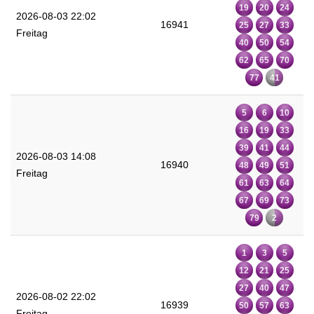
19
20
24
2026-08-03 22:02
16941
25
27
33
Freitag
40
50
54
62
65
70
77
41
5
6
10
16
19
33
39
41
44
2026-08-03 14:08
16940
48
49
51
Freitag
61
63
64
67
69
73
79
2
1
3
5
12
21
25
27
40
47
2026-08-02 22:02
16939
50
57
63
Freitag