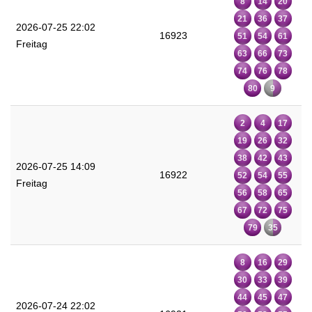
8
14
20
21
36
37
2026-07-25 22:02
16923
51
54
61
Freitag
63
66
73
74
76
78
80
9
2
4
17
19
26
32
38
42
43
2026-07-25 14:09
16922
52
54
55
Freitag
56
58
65
67
72
75
79
35
8
16
29
30
33
39
44
45
47
2026-07-24 22:02