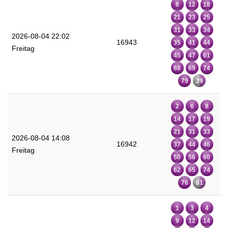
6
12
18
21
23
25
31
33
34
2026-08-04 22:02
16943
35
41
44
Freitag
45
47
61
68
69
74
79
39
2
6
8
14
17
19
21
31
33
2026-08-04 14:08
16942
37
44
46
Freitag
50
56
60
62
65
74
76
61
1
3
4
9
12
14