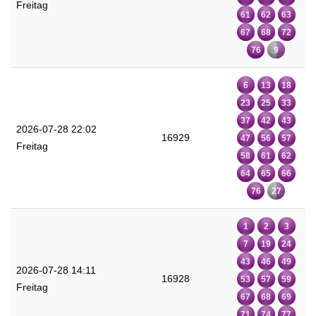
Freitag
61
62
63
67
68
72
76
9
6
13
18
23
25
33
37
42
43
2026-07-28 22:02
16929
47
56
57
Freitag
58
61
62
64
65
66
76
27
1
2
3
7
19
24
43
46
49
2026-07-28 14:11
16928
53
57
59
Freitag
67
68
69
71
74
77