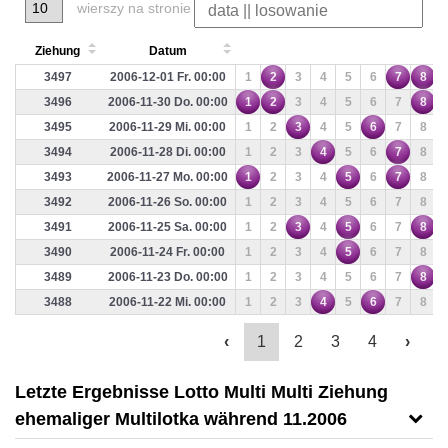
wierszy na stronie
Ziehung
Datum
3497
2006-12-01 Fr. 00:00
1
2
3
4
5
6
7
8
3496
2006-11-30 Do. 00:00
1
2
3
4
5
6
7
8
3495
2006-11-29 Mi. 00:00
1
2
3
4
5
6
7
8
3494
2006-11-28 Di. 00:00
1
2
3
4
5
6
7
8
3493
2006-11-27 Mo. 00:00
1
2
3
4
5
6
7
8
3492
2006-11-26 So. 00:00
1
2
3
4
5
6
7
8
3491
2006-11-25 Sa. 00:00
1
2
3
4
5
6
7
8
3490
2006-11-24 Fr. 00:00
1
2
3
4
5
6
7
8
3489
2006-11-23 Do. 00:00
1
2
3
4
5
6
7
8
3488
2006-11-22 Mi. 00:00
1
2
3
4
5
6
7
8
‹
1
2
3
4
›
Letzte Ergebnisse Lotto Multi Multi Ziehung
ehemaliger Multilotka während 11.2006