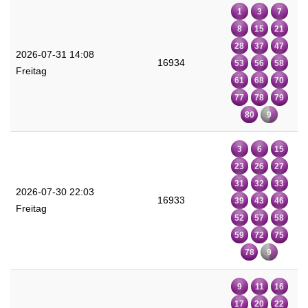
1
3
7
8
15
21
28
37
47
2026-07-31 14:08
16934
53
56
58
Freitag
61
68
70
77
78
79
80
9
3
6
15
23
26
27
31
32
33
2026-07-30 22:03
16933
39
43
46
Freitag
52
57
58
59
72
75
78
9
9
11
16
17
20
22