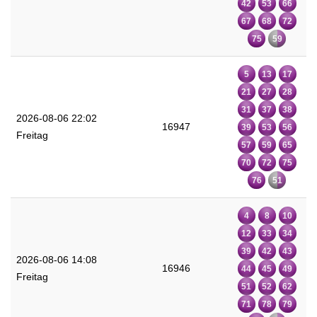
42
53
66
67
68
72
75
59
5
13
17
21
27
28
31
37
38
2026-08-06 22:02
16947
39
53
56
Freitag
57
59
65
70
72
75
76
51
4
8
10
12
33
34
39
42
43
2026-08-06 14:08
16946
44
45
49
Freitag
51
52
62
71
78
79