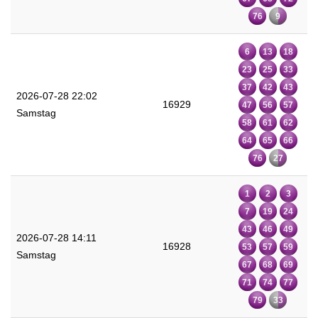
76
9
6
13
18
23
25
33
37
42
43
2026-07-28 22:02
16929
47
56
57
Samstag
58
61
62
64
65
66
76
27
1
2
3
7
19
24
43
46
49
2026-07-28 14:11
16928
53
57
59
Samstag
67
68
69
71
74
77
79
33