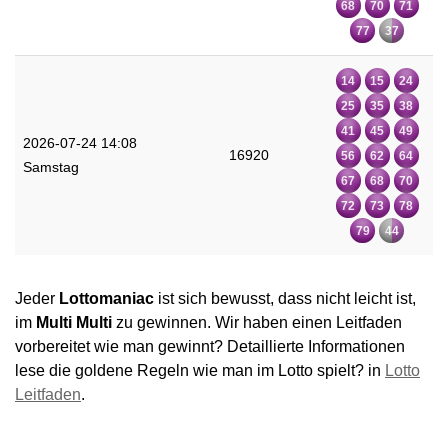
68
70
71
77
37
14
15
24
25
35
38
41
45
49
2026-07-24 14:08
16920
56
62
64
Samstag
67
68
70
72
73
78
79
44
Jeder
Lottomaniac
ist sich bewusst, dass nicht leicht ist,
im
Multi Multi
zu gewinnen. Wir haben einen Leitfaden
vorbereitet wie man gewinnt? Detaillierte Informationen
lese die goldene Regeln wie man im Lotto spielt? in
Lotto
Leitfaden
.