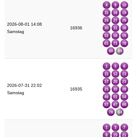
4
9
10
11
18
19
24
27
29
2026-08-01 14:08
16936
30
31
38
Samstag
52
58
59
61
71
78
80
69
1
5
6
11
12
13
17
20
23
2026-07-31 22:02
16935
25
35
38
Samstag
46
51
54
57
67
68
78
64
1
3
7
8
15
21