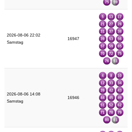
75
59
5
13
17
21
27
28
31
37
38
2026-08-06 22:02
16947
39
53
56
Samstag
57
59
65
70
72
75
76
51
4
8
10
12
33
34
39
42
43
2026-08-06 14:08
16946
44
45
49
Samstag
51
52
62
71
78
79
80
61