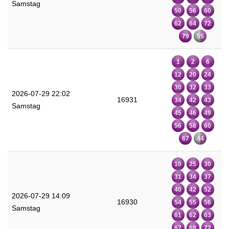
Samstag
50
56
60
62
64
72
79
55
1
2
6
12
20
24
30
32
33
2026-07-29 22:02
16931
34
42
43
Samstag
45
46
49
56
58
60
67
44
10
25
30
31
34
37
40
42
52
2026-07-29 14:09
16930
54
55
56
Samstag
61
62
63
67
68
72