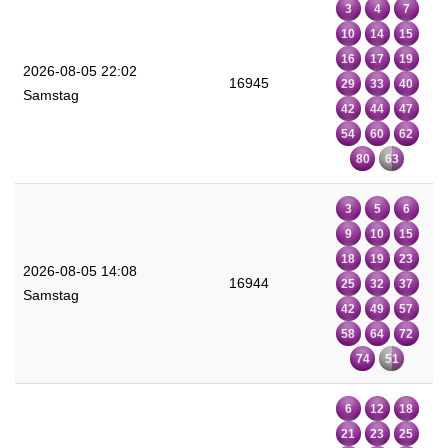
3
4
7
10
14
15
16
17
19
2026-08-05 22:02
16945
29
33
40
Samstag
42
44
47
54
60
62
80
63
3
5
6
9
10
15
18
19
23
2026-08-05 14:08
16944
25
32
37
Samstag
42
49
57
58
64
72
74
51
6
12
18
21
23
25