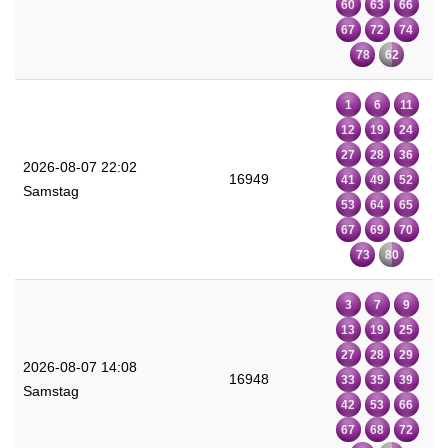
60
63
66
67
72
74
78
62
1
6
11
12
19
24
27
28
36
2026-08-07 22:02
16949
41
49
52
Samstag
53
64
65
67
69
70
73
80
3
7
9
13
19
25
27
28
29
2026-08-07 14:08
16948
33
35
39
Samstag
42
53
66
67
68
72