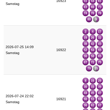
16923
51
54
61
Samstag
63
66
73
74
76
78
80
9
2
4
17
19
26
32
38
42
43
2026-07-25 14:09
16922
52
54
55
Samstag
56
58
65
67
72
75
79
35
8
16
29
30
33
39
44
45
47
2026-07-24 22:02
16921
50
53
55
Samstag
56
62
67