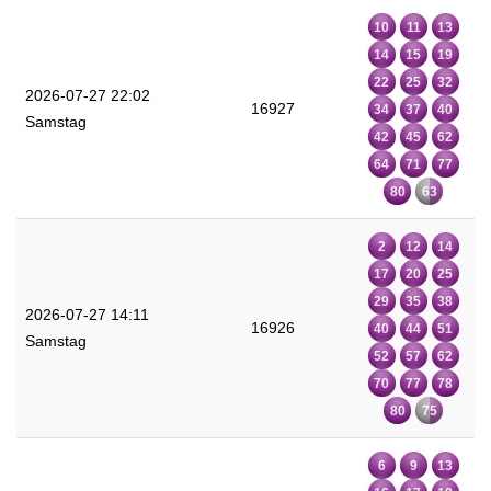
10
11
13
14
15
19
22
25
32
2026-07-27 22:02
16927
34
37
40
Samstag
42
45
62
64
71
77
80
63
2
12
14
17
20
25
29
35
38
2026-07-27 14:11
16926
40
44
51
Samstag
52
57
62
70
77
78
80
75
6
9
13