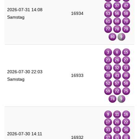
28
37
47
2026-07-31 14:08
16934
53
56
58
Samstag
61
68
70
77
78
79
80
9
3
6
15
23
26
27
31
32
33
2026-07-30 22:03
16933
39
43
46
Samstag
52
57
58
59
72
75
78
9
9
11
16
17
20
22
33
34
36
2026-07-30 14:11
16932
37
45
46