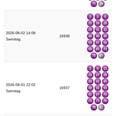
77
28
2
3
5
15
16
20
29
31
32
2026-08-02 14:08
16938
46
48
49
Samstag
54
57
58
59
65
73
75
67
2
6
13
20
27
28
29
42
45
2026-08-01 22:02
16937
48
52
54
Samstag
62
67
70
72
73
76
78
61