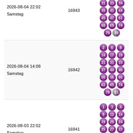
31
33
34
2026-08-04 22:02
16943
35
41
44
Samstag
45
47
61
68
69
74
79
39
2
6
8
14
17
19
21
31
33
2026-08-04 14:08
16942
37
44
46
Samstag
50
56
60
62
65
74
76
61
1
3
4
9
12
14
19
20
24
2026-08-03 22:02
16941
25
27
33
Samstag