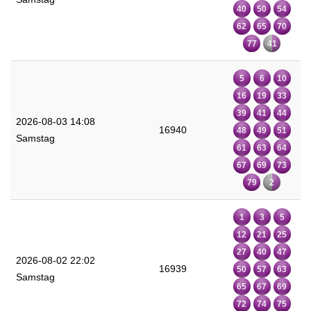
40
50
54
62
65
70
77
41
5
6
10
16
19
33
39
41
44
2026-08-03 14:08
16940
48
49
51
Samstag
61
63
64
67
69
73
79
2
1
3
5
12
21
25
27
40
47
2026-08-02 22:02
16939
50
57
63
Samstag
65
67
69
72
74
75