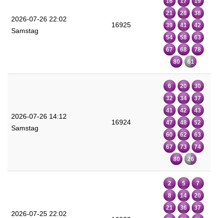
16
17
19
21
28
38
2026-07-26 22:02
16925
39
41
42
Samstag
54
58
63
67
68
78
80
61
6
20
30
32
34
37
41
42
43
2026-07-26 14:12
16924
47
48
52
Samstag
60
62
63
67
73
74
80
26
2
5
7
8
14
20
21
36
37
2026-07-25 22:02