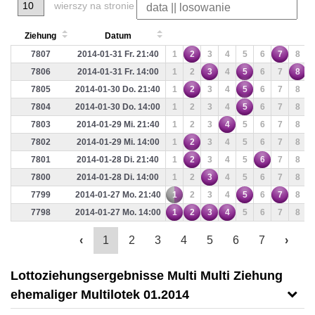
wierszy na stronie
Ziehung
Datum
7807
2014-01-31 Fr. 21:40
1
2
3
4
5
6
7
8
7806
2014-01-31 Fr. 14:00
1
2
3
4
5
6
7
8
7805
2014-01-30 Do. 21:40
1
2
3
4
5
6
7
8
7804
2014-01-30 Do. 14:00
1
2
3
4
5
6
7
8
7803
2014-01-29 Mi. 21:40
1
2
3
4
5
6
7
8
7802
2014-01-29 Mi. 14:00
1
2
3
4
5
6
7
8
7801
2014-01-28 Di. 21:40
1
2
3
4
5
6
7
8
7800
2014-01-28 Di. 14:00
1
2
3
4
5
6
7
8
7799
2014-01-27 Mo. 21:40
1
2
3
4
5
6
7
8
7798
2014-01-27 Mo. 14:00
1
2
3
4
5
6
7
8
‹
1
2
3
4
5
6
7
›
Lottoziehungsergebnisse Multi Multi Ziehung
ehemaliger Multilotek 01.2014