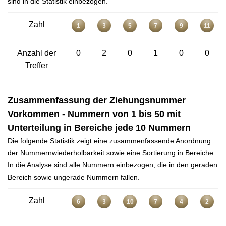
sind in die Statistik einbezogen.
Zahl
1
3
5
7
9
11
Anzahl der
0
2
0
1
0
0
Treffer
Zusammenfassung der Ziehungsnummer
Vorkommen - Nummern von 1 bis 50 mit
Unterteilung in Bereiche jede 10 Nummern
Die folgende Statistik zeigt eine zusammenfassende Anordnung
der Nummernwiederholbarkeit sowie eine Sortierung in Bereiche.
In die Analyse sind alle Nummern einbezogen, die in den geraden
Bereich sowie ungerade Nummern fallen.
Zahl
6
3
10
7
4
2