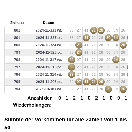
Ziehung
Datum
802
2024-11-331 wt.
38
27
41
21
28
30
34
26
6
801
2024-11-327 pt.
38
27
41
21
28
30
34
26
6
800
2024-11-324 wt.
38
27
41
21
28
30
34
26
6
799
2024-11-320 pt.
38
27
41
21
28
30
34
26
6
798
2024-11-317 wt.
38
27
41
21
28
30
34
26
6
797
2024-11-313 pt.
38
27
41
21
28
30
34
26
6
796
2024-11-310 wt.
38
27
41
21
28
30
34
26
6
795
2024-11-306 pt.
38
27
41
21
28
30
34
26
6
794
2024-10-303 wt.
38
27
41
21
28
30
34
26
6
Anzahl der
0
1
2
1
0
2
1
0
0
1
Wiederholungen:
Summe der Vorkommen für alle Zahlen von 1 bis
50