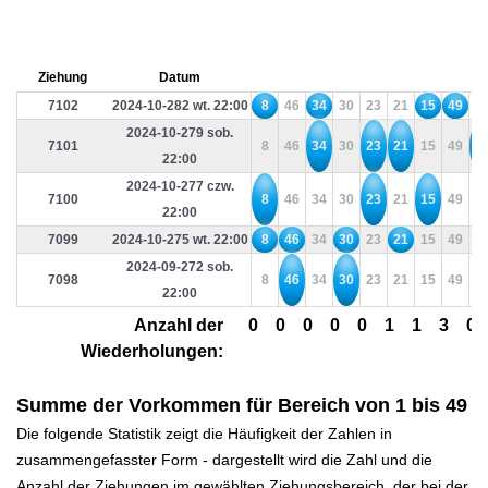
Ziehung
Datum
7102
2024-10-282 wt. 22:00
8
46
34
30
23
21
15
49
2
2024-10-279 sob.
7101
8
46
34
30
23
21
15
49
2
22:00
2024-10-277 czw.
7100
8
46
34
30
23
21
15
49
2
22:00
7099
2024-10-275 wt. 22:00
8
46
34
30
23
21
15
49
2
2024-09-272 sob.
7098
8
46
34
30
23
21
15
49
2
22:00
Anzahl der
0
0
0
0
0
1
1
3
0
Wiederholungen:
Summe der Vorkommen für Bereich von 1 bis 49
Die folgende Statistik zeigt die Häufigkeit der Zahlen in
zusammengefasster Form - dargestellt wird die Zahl und die
Anzahl der Ziehungen im gewählten Ziehungsbereich, der bei der