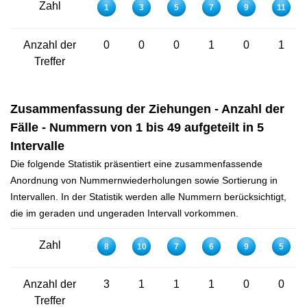
Zahl
1
3
5
7
9
11
Anzahl der
0
0
0
1
0
1
Treffer
Zusammenfassung der Ziehungen - Anzahl der
Fälle - Nummern von 1 bis 49 aufgeteilt in 5
Intervalle
Die folgende Statistik präsentiert eine zusammenfassende
Anordnung von Nummernwiederholungen sowie Sortierung in
Intervallen. In der Statistik werden alle Nummern berücksichtigt,
die im geraden und ungeraden Intervall vorkommen.
Zahl
8
10
7
6
9
5
Anzahl der
3
1
1
1
0
0
Treffer