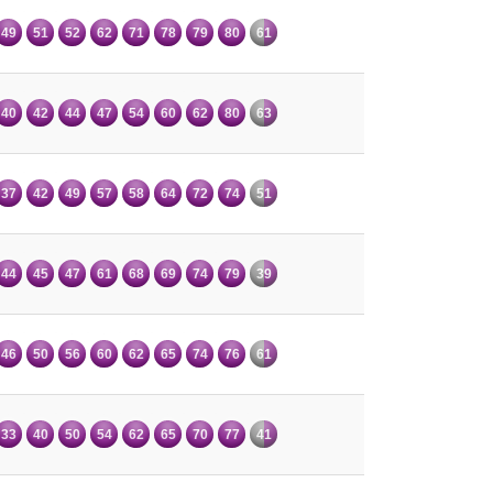
49
51
52
62
71
78
79
80
61
40
42
44
47
54
60
62
80
63
37
42
49
57
58
64
72
74
51
44
45
47
61
68
69
74
79
39
46
50
56
60
62
65
74
76
61
33
40
50
54
62
65
70
77
41