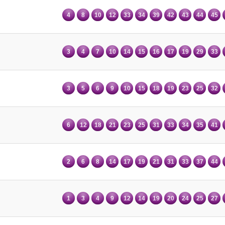
4
8
10
12
33
34
39
42
43
44
45
3
4
7
10
14
15
16
17
19
29
33
3
5
6
9
10
15
18
19
23
25
32
6
12
18
21
23
25
31
33
34
35
41
2
6
8
14
17
19
21
31
33
37
44
1
3
4
9
12
14
19
20
24
25
27