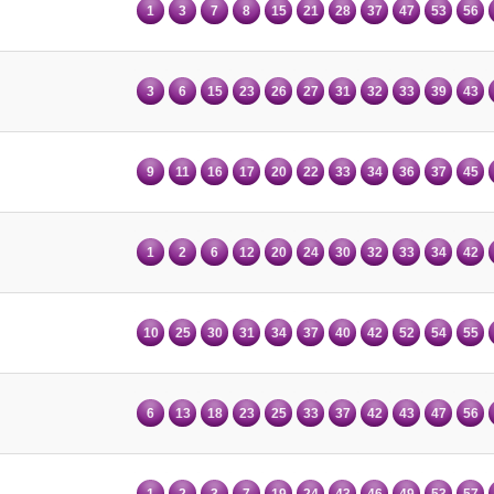
1
3
7
8
15
21
28
37
47
53
56
3
6
15
23
26
27
31
32
33
39
43
9
11
16
17
20
22
33
34
36
37
45
1
2
6
12
20
24
30
32
33
34
42
10
25
30
31
34
37
40
42
52
54
55
6
13
18
23
25
33
37
42
43
47
56
1
2
3
7
19
24
43
46
49
53
57