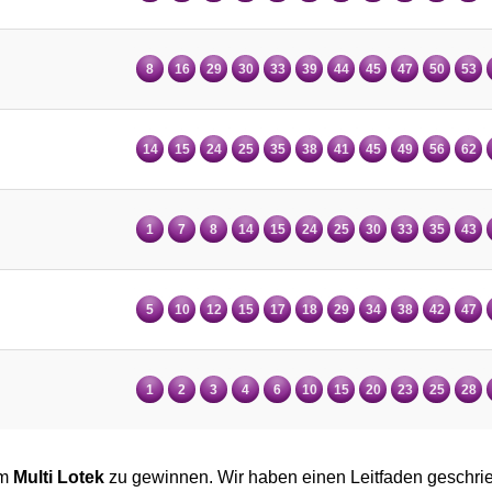
8
16
29
30
33
39
44
45
47
50
53
14
15
24
25
35
38
41
45
49
56
62
1
7
8
14
15
24
25
30
33
35
43
5
10
12
15
17
18
29
34
38
42
47
1
2
3
4
6
10
15
20
23
25
28
im
Multi Lotek
zu gewinnen. Wir haben einen Leitfaden geschrie