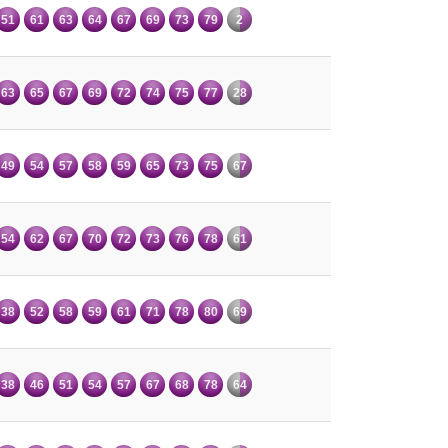
51
61
63
64
67
69
73
79
2
63
65
67
69
72
74
75
77
28
49
54
57
58
59
65
73
75
67
54
62
67
70
72
73
76
78
61
38
52
58
59
61
71
78
80
69
38
46
51
54
57
67
68
78
64