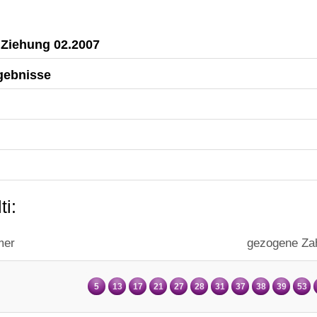
i Ziehung 02.2007
rgebnisse
ti:
mer
gezogene Za
5
13
17
21
27
28
31
37
38
39
53