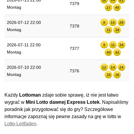
2026-07-13 22:00
7379
Montag
27
40
2026-07-12 22:00
8
15
28
7378
Montag
31
38
2026-07-11 22:00
9
11
34
7377
Montag
40
42
2026-07-10 22:00
12
14
24
7376
Montag
30
36
Każdy
Lottoman
zdaje sobie sprawę, iż nie jest łatwo
wygrać w
Mini Lotto dawnej Express Lotek
. Napisaliśmy
poradnik jak przygotować się do gry? Szczegółowe
informacje zapoznaj się pewne zasady na grę w lotto w
Lotto-Leitfaden
.