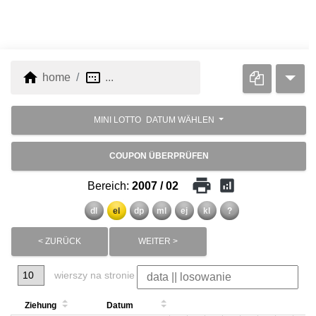
home
image_aspect_ratio
home
...
MINI LOTTO
DATUM WÄHLEN
COUPON ÜBERPRÜFEN
print
analytics
Bereich:
2007 / 02
dl
el
dp
ml
ej
kl
?
< ZURÜCK
WEITER >
wierszy na stronie
Ziehung
Datum