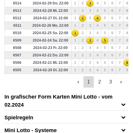
6514
2024-02-29 Do. 22:00
1
2
3
4
5
6
7
8
6513
2024-02-28 Mi. 22:00
1
2
3
4
5
6
7
8
6512
2024-02-27 Di. 22:00
1
2
3
4
5
6
7
8
6511
2024-02-26 Mo. 22:00
1
2
3
4
5
6
7
8
6510
2024-02-25 So. 22:00
1
2
3
4
5
6
7
8
6509
2024-02-24 Sa. 22:00
1
2
3
4
5
6
7
8
6508
2024-02-23 Fr. 22:00
1
2
3
4
5
6
7
8
6507
2024-02-22 Do. 22:00
1
2
3
4
5
6
7
8
6506
2024-02-21 Mi. 22:00
1
2
3
4
5
6
7
8
6505
2024-02-20 Di. 22:00
1
2
3
4
5
6
7
8
‹
1
2
3
›
In grafischer Form Karten Mini Lotto - vom
02.2024
Spielregeln
Mini Lotto - Systeme