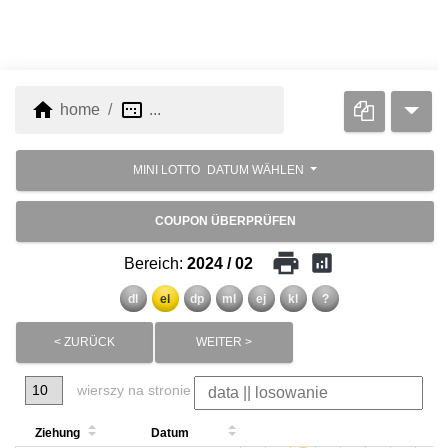
home
image_aspect_ratio
home
...
MINI LOTTO
DATUM WÄHLEN
COUPON ÜBERPRÜFEN
print
analytics
Bereich:
2024 / 02
dl
el
dp
ml
ej
kl
?
< ZURÜCK
WEITER >
wierszy na stronie
Ziehung
Datum