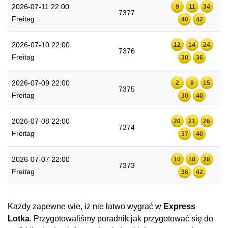
2026-07-11 22:00
9
11
34
7377
Freitag
40
42
2026-07-10 22:00
12
14
24
7376
Freitag
30
36
2026-07-09 22:00
2
9
15
7375
Freitag
30
40
2026-07-08 22:00
20
21
26
7374
Freitag
37
40
2026-07-07 22:00
10
18
28
7373
Freitag
36
42
Każdy zapewne wie, iż nie łatwo wygrać w
Express
Lotka
. Przygotowaliśmy poradnik jak przygotować się do