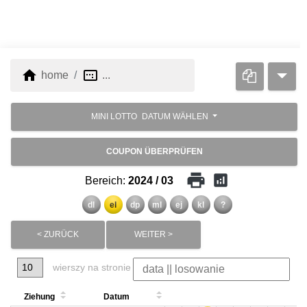
home
image_aspect_ratio
home
...
MINI LOTTO
DATUM WÄHLEN
COUPON ÜBERPRÜFEN
print
analytics
Bereich:
2024 / 03
dl
el
dp
ml
ej
kl
?
< ZURÜCK
WEITER >
wierszy na stronie
Ziehung
Datum