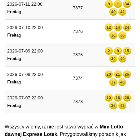
2026-07-11 22:00
9
11
34
7377
Freitag
40
42
2026-07-10 22:00
12
14
24
7376
Freitag
30
36
2026-07-09 22:00
2
9
15
7375
Freitag
30
40
2026-07-08 22:00
20
21
26
7374
Freitag
37
40
2026-07-07 22:00
10
18
28
7373
Freitag
36
42
Wszyscy wiemy, iż nie jest łatwo wygrać w
Mini Lotto
dawnej Express Lotek
. Przygotowaliśmy poradnik jak