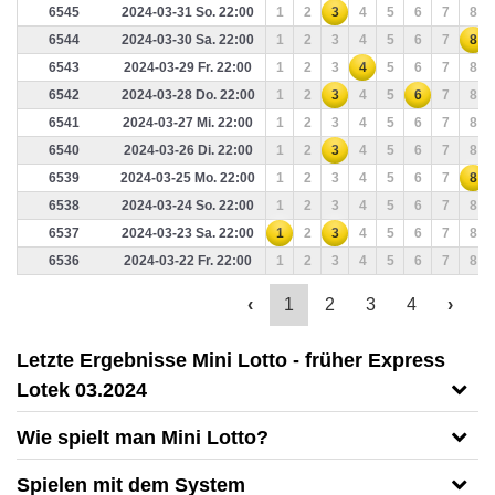
6545
2024-03-31 So. 22:00
1
2
3
4
5
6
7
8
6544
2024-03-30 Sa. 22:00
1
2
3
4
5
6
7
8
6543
2024-03-29 Fr. 22:00
1
2
3
4
5
6
7
8
6542
2024-03-28 Do. 22:00
1
2
3
4
5
6
7
8
6541
2024-03-27 Mi. 22:00
1
2
3
4
5
6
7
8
6540
2024-03-26 Di. 22:00
1
2
3
4
5
6
7
8
6539
2024-03-25 Mo. 22:00
1
2
3
4
5
6
7
8
6538
2024-03-24 So. 22:00
1
2
3
4
5
6
7
8
6537
2024-03-23 Sa. 22:00
1
2
3
4
5
6
7
8
6536
2024-03-22 Fr. 22:00
1
2
3
4
5
6
7
8
‹
1
2
3
4
›
Letzte Ergebnisse Mini Lotto - früher Express
Lotek 03.2024
Wie spielt man Mini Lotto?
Spielen mit dem System