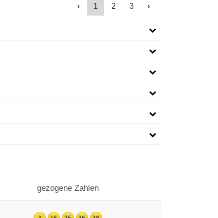
‹
1
2
3
›
gezogene Zahlen
3
16
25
36
38