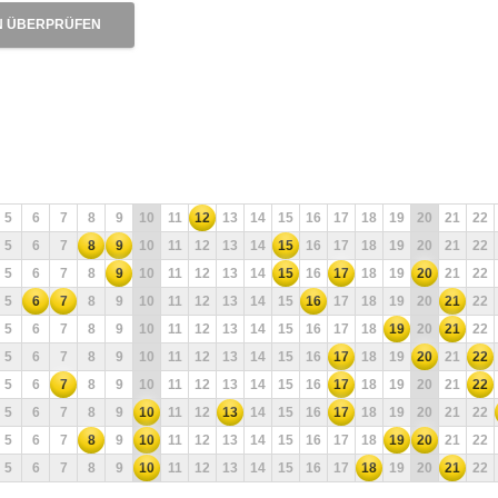
N ÜBERPRÜFEN
5
6
7
8
9
10
11
12
13
14
15
16
17
18
19
20
21
22
5
6
7
8
9
10
11
12
13
14
15
16
17
18
19
20
21
22
5
6
7
8
9
10
11
12
13
14
15
16
17
18
19
20
21
22
5
6
7
8
9
10
11
12
13
14
15
16
17
18
19
20
21
22
5
6
7
8
9
10
11
12
13
14
15
16
17
18
19
20
21
22
5
6
7
8
9
10
11
12
13
14
15
16
17
18
19
20
21
22
5
6
7
8
9
10
11
12
13
14
15
16
17
18
19
20
21
22
5
6
7
8
9
10
11
12
13
14
15
16
17
18
19
20
21
22
5
6
7
8
9
10
11
12
13
14
15
16
17
18
19
20
21
22
5
6
7
8
9
10
11
12
13
14
15
16
17
18
19
20
21
22