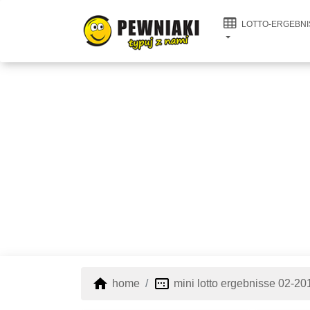
LOTTO-ERGEBNI
home
image_aspect_ratio
home
mini lotto ergebnisse 02-20