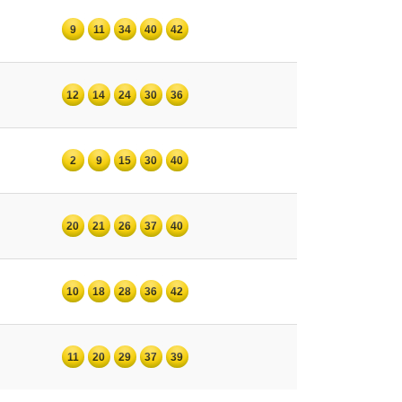
9
11
34
40
42
12
14
24
30
36
2
9
15
30
40
20
21
26
37
40
10
18
28
36
42
11
20
29
37
39