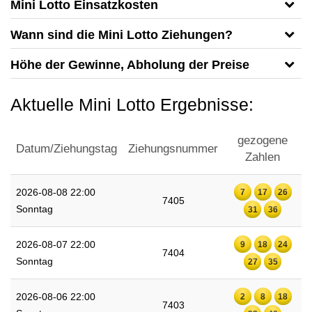
Mini Lotto Einsatzkosten
Wann sind die Mini Lotto Ziehungen?
Höhe der Gewinne, Abholung der Preise
Aktuelle Mini Lotto Ergebnisse:
gezogene
Datum/Ziehungstag
Ziehungsnummer
Zahlen
2026-08-08 22:00
7
17
26
7405
Sonntag
31
36
2026-08-07 22:00
9
18
24
7404
Sonntag
27
35
2026-08-06 22:00
2
8
18
7403