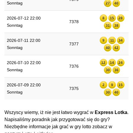
Sonntag
27
40
2026-07-12 22:00
8
15
28
7378
Sonntag
31
38
2026-07-11 22:00
9
11
34
7377
Sonntag
40
42
2026-07-10 22:00
12
14
24
7376
Sonntag
30
36
2026-07-09 22:00
2
9
15
7375
Sonntag
30
40
Wszyscy wiemy, iż nie jest łatwo wygrać w
Express Lotka
.
Napisaliśmy poradnik jak przygotować się do gry?
Niezbędne informacje jak grać w gry lotto zobacz w