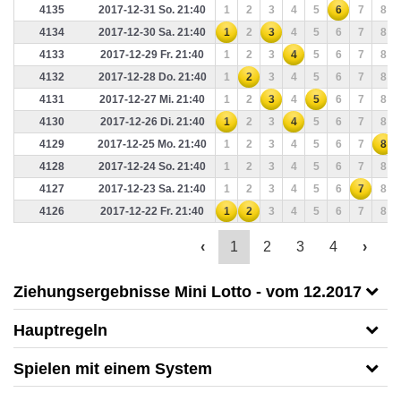
4135
2017-12-31 So. 21:40
1
2
3
4
5
6
7
8
4134
2017-12-30 Sa. 21:40
1
2
3
4
5
6
7
8
4133
2017-12-29 Fr. 21:40
1
2
3
4
5
6
7
8
4132
2017-12-28 Do. 21:40
1
2
3
4
5
6
7
8
4131
2017-12-27 Mi. 21:40
1
2
3
4
5
6
7
8
4130
2017-12-26 Di. 21:40
1
2
3
4
5
6
7
8
4129
2017-12-25 Mo. 21:40
1
2
3
4
5
6
7
8
4128
2017-12-24 So. 21:40
1
2
3
4
5
6
7
8
4127
2017-12-23 Sa. 21:40
1
2
3
4
5
6
7
8
4126
2017-12-22 Fr. 21:40
1
2
3
4
5
6
7
8
‹
1
2
3
4
›
Ziehungsergebnisse Mini Lotto - vom 12.2017
Hauptregeln
Spielen mit einem System