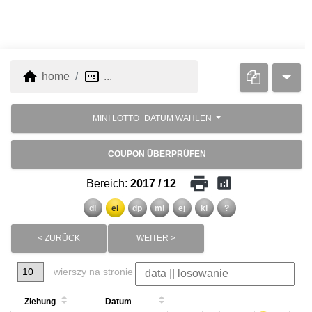
home
image_aspect_ratio
home
...
MINI LOTTO
DATUM WÄHLEN
COUPON ÜBERPRÜFEN
print
analytics
Bereich:
2017 / 12
dl
el
dp
ml
ej
kl
?
< ZURÜCK
WEITER >
wierszy na stronie
Ziehung
Datum