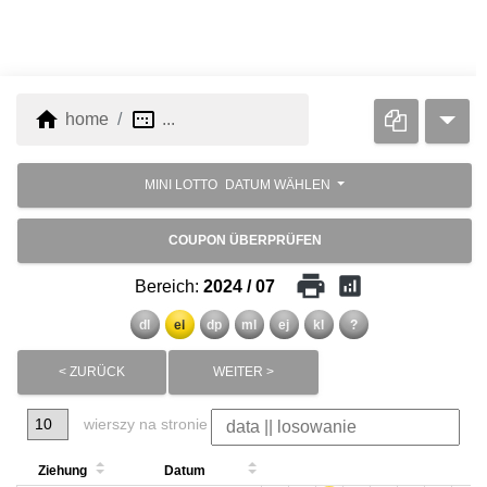
home
image_aspect_ratio
home
...
MINI LOTTO
DATUM WÄHLEN
COUPON ÜBERPRÜFEN
print
analytics
Bereich:
2024 / 07
dl
el
dp
ml
ej
kl
?
< ZURÜCK
WEITER >
wierszy na stronie
Ziehung
Datum