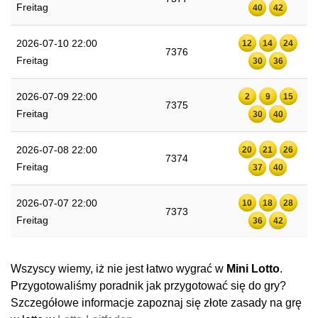
Freitag
40
42
2026-07-10 22:00
12
14
24
7376
Freitag
30
36
2026-07-09 22:00
2
9
15
7375
Freitag
30
40
2026-07-08 22:00
20
21
26
7374
Freitag
37
40
2026-07-07 22:00
10
18
28
7373
Freitag
36
42
Wszyscy wiemy, iż nie jest łatwo wygrać w
Mini Lotto
.
Przygotowaliśmy poradnik jak przygotować się do gry?
Szczegółowe informacje zapoznaj się złote zasady na grę