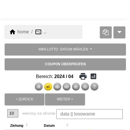
home
image_aspect_ratio
home
...
MINI LOTTO
DATUM WÄHLEN
COUPON ÜBERPRÜFEN
print
analytics
Bereich:
2024 / 04
dl
el
dp
ml
ej
kl
?
< ZURÜCK
WEITER >
wierszy na stronie
Ziehung
Datum