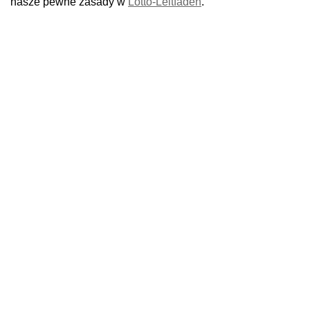
nasze pewne zasady w
Lotto-Leitfaden
.