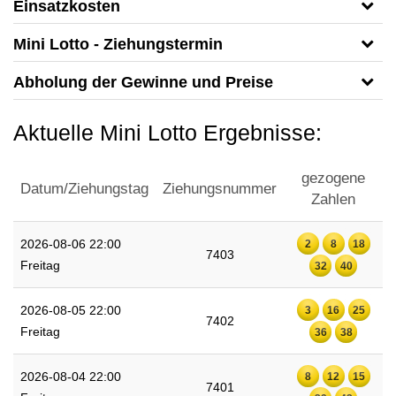
Einsatzkosten
Mini Lotto - Ziehungstermin
Abholung der Gewinne und Preise
Aktuelle Mini Lotto Ergebnisse:
gezogene
Datum/Ziehungstag
Ziehungsnummer
Zahlen
2026-08-06 22:00
2
8
18
7403
Freitag
32
40
2026-08-05 22:00
3
16
25
7402
Freitag
36
38
2026-08-04 22:00
8
12
15
7401