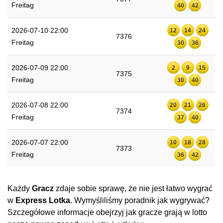
Freitag
40
42
2026-07-10 22:00
12
14
24
7376
Freitag
30
36
2026-07-09 22:00
2
9
15
7375
Freitag
30
40
2026-07-08 22:00
20
21
26
7374
Freitag
37
40
2026-07-07 22:00
10
18
28
7373
Freitag
36
42
Każdy
Gracz
zdaje sobie sprawę, że nie jest łatwo wygrać
w
Express Lotka
. Wymyśliliśmy poradnik jak wygrywać?
Szczegółowe informacje obejrzyj jak gracze grają w lotto