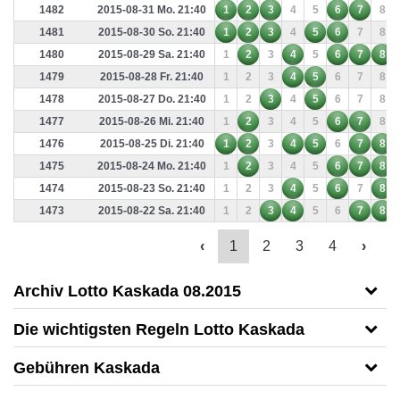
1482
2015-08-31 Mo. 21:40
1
2
3
4
5
6
7
8
1481
2015-08-30 So. 21:40
1
2
3
4
5
6
7
8
1480
2015-08-29 Sa. 21:40
1
2
3
4
5
6
7
8
1479
2015-08-28 Fr. 21:40
1
2
3
4
5
6
7
8
1478
2015-08-27 Do. 21:40
1
2
3
4
5
6
7
8
1477
2015-08-26 Mi. 21:40
1
2
3
4
5
6
7
8
1476
2015-08-25 Di. 21:40
1
2
3
4
5
6
7
8
1475
2015-08-24 Mo. 21:40
1
2
3
4
5
6
7
8
1474
2015-08-23 So. 21:40
1
2
3
4
5
6
7
8
1473
2015-08-22 Sa. 21:40
1
2
3
4
5
6
7
8
‹
1
2
3
4
›
Archiv Lotto Kaskada 08.2015
Die wichtigsten Regeln Lotto Kaskada
Gebühren Kaskada