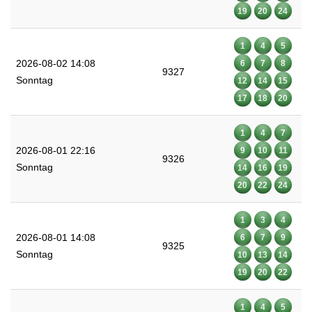
19
20
24
1
4
5
2026-08-02 14:08
6
7
8
9327
Sonntag
12
14
15
17
18
20
1
4
7
2026-08-01 22:16
9
10
11
9326
Sonntag
14
16
19
20
22
24
1
3
4
2026-08-01 14:08
6
7
9
9325
Sonntag
10
13
14
19
20
22
1
4
5