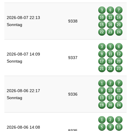
3
6
7
2026-08-07 22:13
10
11
14
9338
Sonntag
15
16
20
22
23
24
3
5
6
2026-08-07 14:09
9
11
12
9337
Sonntag
17
18
20
21
22
23
1
2
7
2026-08-06 22:17
9
10
11
9336
Sonntag
13
14
17
19
20
24
1
2
3
2026-08-06 14:08
5
8
13
9335