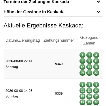
Termine der Ziehungen Kaskada
Höhe der Gewinne in Kaskada
Aktuelle Ergebnisse Kaskada:
Gezogene
Datum/Ziehungstag
Ziehungsnummer
Zahlen
1
3
4
2026-08-08 22:14
6
9
11
9340
Sonntag
12
14
16
20
21
22
1
3
4
2026-08-08 14:08
11
12
14
9339
Sonntag
15
16
17
19
23
24