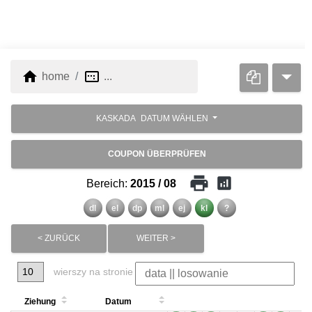
home
image_aspect_ratio
home
...
KASKADA
DATUM WÄHLEN
COUPON ÜBERPRÜFEN
print
analytics
Bereich:
2015 / 08
dl
el
dp
ml
ej
kl
?
< ZURÜCK
WEITER >
wierszy na stronie
Ziehung
Datum