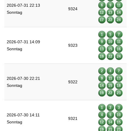
2026-07-31 22:13
6
9
11
9324
Sonntag
12
13
14
17
22
24
1
5
7
2026-07-31 14:09
9
10
11
9323
Sonntag
13
15
16
19
22
24
2
4
7
2026-07-30 22:21
9
11
13
9322
Sonntag
14
15
18
19
22
23
1
2
3
2026-07-30 14:11
4
5
10
9321
Sonntag
12
14
15
19
21
23