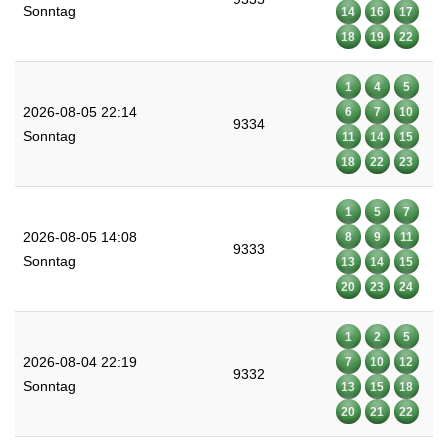
Sonntag
14
16
17
18
19
22
1
4
5
2026-08-05 22:14
6
7
10
9334
Sonntag
11
14
15
18
22
23
1
5
7
2026-08-05 14:08
8
9
11
9333
Sonntag
13
14
15
20
23
24
1
2
5
2026-08-04 22:19
7
10
12
9332
Sonntag
13
15
18
20
21
22