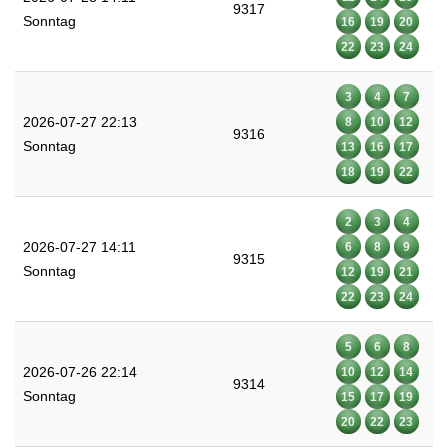
9317
Sonntag
16
19
20
22
23
24
3
4
7
2026-07-27 22:13
8
10
12
9316
Sonntag
13
16
17
18
19
22
2
3
4
2026-07-27 14:11
6
8
9
9315
Sonntag
12
19
21
22
23
24
5
6
8
2026-07-26 22:14
10
12
14
9314
Sonntag
15
17
19
20
22
23