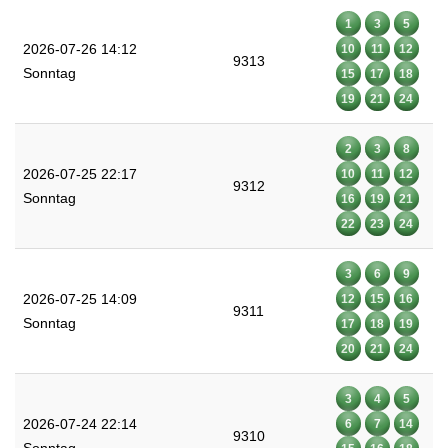
1
3
5
2026-07-26 14:12
10
11
12
9313
Sonntag
15
17
18
19
21
24
2
3
8
2026-07-25 22:17
10
11
12
9312
Sonntag
16
19
21
22
23
24
3
6
9
2026-07-25 14:09
12
15
16
9311
Sonntag
17
18
19
20
21
24
3
4
5
2026-07-24 22:14
6
7
14
9310