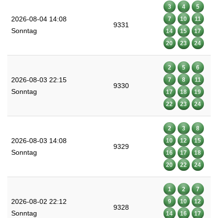
3
4
5
2026-08-04 14:08
7
10
11
9331
Sonntag
14
15
17
20
23
24
2
5
6
2026-08-03 22:15
7
8
11
9330
Sonntag
17
18
19
22
23
24
2
3
8
2026-08-03 14:08
10
12
15
9329
Sonntag
16
17
18
20
22
24
1
2
7
2026-08-02 22:12
9
10
12
9328
Sonntag
14
16
17