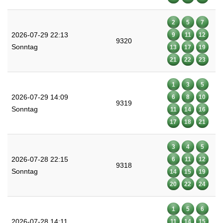
2
5
7
2026-07-29 22:13
9
11
12
9320
Sonntag
13
17
19
21
22
23
1
3
5
2026-07-29 14:09
6
8
10
9319
Sonntag
11
14
16
17
18
21
3
4
5
2026-07-28 22:15
6
11
12
9318
Sonntag
14
15
19
20
22
24
1
5
6
2026-07-28 14:11
11
14
15