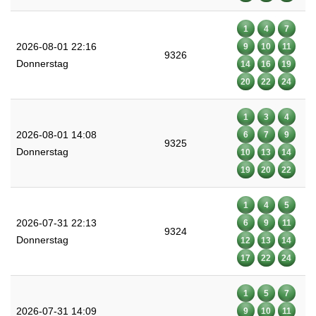
1
4
7
2026-08-01 22:16
9
10
11
9326
Donnerstag
14
16
19
20
22
24
1
3
4
2026-08-01 14:08
6
7
9
9325
Donnerstag
10
13
14
19
20
22
1
4
5
2026-07-31 22:13
6
9
11
9324
Donnerstag
12
13
14
17
22
24
1
5
7
2026-07-31 14:09
9
10
11