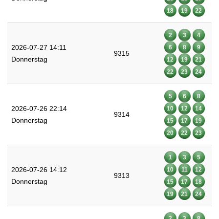
18
19
22
2
3
4
2026-07-27 14:11
6
8
9
9315
Donnerstag
12
19
21
22
23
24
5
6
8
2026-07-26 22:14
10
12
14
9314
Donnerstag
15
17
19
20
22
23
1
3
5
2026-07-26 14:12
10
11
12
9313
Donnerstag
15
17
18
19
21
24
2
3
8