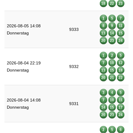
18
22
23
1
5
7
2026-08-05 14:08
8
9
11
9333
Donnerstag
13
14
15
20
23
24
1
2
5
2026-08-04 22:19
7
10
12
9332
Donnerstag
13
15
18
20
21
22
3
4
5
2026-08-04 14:08
7
10
11
9331
Donnerstag
14
15
17
20
23
24
2
5
6