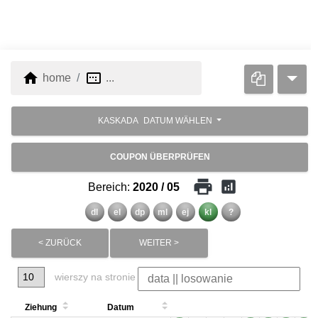
home
image_aspect_ratio
home
...
KASKADA
DATUM WÄHLEN
COUPON ÜBERPRÜFEN
print
analytics
Bereich:
2020 / 05
dl
el
dp
ml
ej
kl
?
< ZURÜCK
WEITER >
wierszy na stronie
Ziehung
Datum