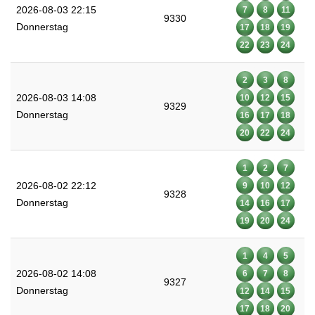
2026-08-03 22:15
7
8
11
9330
Donnerstag
17
18
19
22
23
24
2
3
8
2026-08-03 14:08
10
12
15
9329
Donnerstag
16
17
18
20
22
24
1
2
7
2026-08-02 22:12
9
10
12
9328
Donnerstag
14
16
17
19
20
24
1
4
5
2026-08-02 14:08
6
7
8
9327
Donnerstag
12
14
15
17
18
20