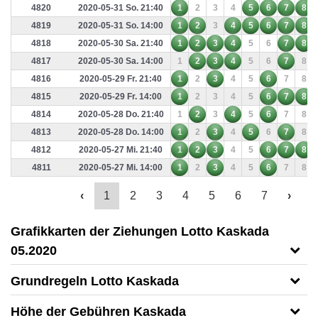
4820
2020-05-31 So. 21:40
1
2
3
4
5
6
7
8
4819
2020-05-31 So. 14:00
1
2
3
4
5
6
7
8
4818
2020-05-30 Sa. 21:40
1
2
3
4
5
6
7
8
4817
2020-05-30 Sa. 14:00
1
2
3
4
5
6
7
8
4816
2020-05-29 Fr. 21:40
1
2
3
4
5
6
7
8
4815
2020-05-29 Fr. 14:00
1
2
3
4
5
6
7
8
4814
2020-05-28 Do. 21:40
1
2
3
4
5
6
7
8
4813
2020-05-28 Do. 14:00
1
2
3
4
5
6
7
8
4812
2020-05-27 Mi. 21:40
1
2
3
4
5
6
7
8
4811
2020-05-27 Mi. 14:00
1
2
3
4
5
6
7
8
‹
1
2
3
4
5
6
7
›
Grafikkarten der Ziehungen Lotto Kaskada
05.2020
Grundregeln Lotto Kaskada
Höhe der Gebühren Kaskada