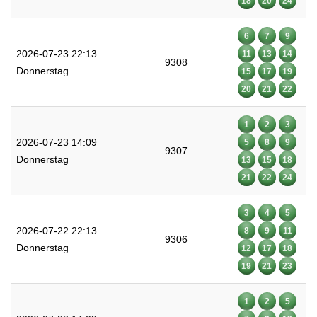
18
20
24
6
7
9
2026-07-23 22:13
11
13
14
9308
Donnerstag
15
17
19
20
21
22
1
2
3
2026-07-23 14:09
5
8
9
9307
Donnerstag
13
15
18
21
22
24
3
4
5
2026-07-22 22:13
8
9
11
9306
Donnerstag
12
17
18
19
21
23
1
2
5