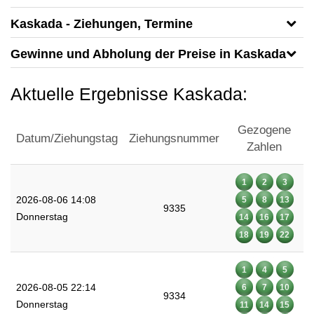
Kaskada - Ziehungen, Termine
Gewinne und Abholung der Preise in Kaskada
Aktuelle Ergebnisse Kaskada:
Gezogene
Datum/Ziehungstag
Ziehungsnummer
Zahlen
1
2
3
2026-08-06 14:08
5
8
13
9335
Donnerstag
14
16
17
18
19
22
1
4
5
2026-08-05 22:14
6
7
10
9334
Donnerstag
11
14
15