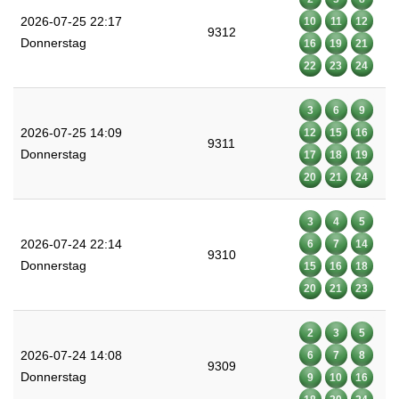
2026-07-25 22:17
10
11
12
9312
Donnerstag
16
19
21
22
23
24
3
6
9
2026-07-25 14:09
12
15
16
9311
Donnerstag
17
18
19
20
21
24
3
4
5
2026-07-24 22:14
6
7
14
9310
Donnerstag
15
16
18
20
21
23
2
3
5
2026-07-24 14:08
6
7
8
9309
Donnerstag
9
10
16