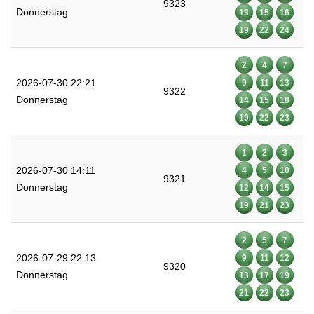
9323
Donnerstag
13
15
16
19
22
24
2
4
7
2026-07-30 22:21
9
11
13
9322
Donnerstag
14
15
18
19
22
23
1
2
3
2026-07-30 14:11
4
5
10
9321
Donnerstag
12
14
15
19
21
23
2
5
7
2026-07-29 22:13
9
11
12
9320
Donnerstag
13
17
19
21
22
23