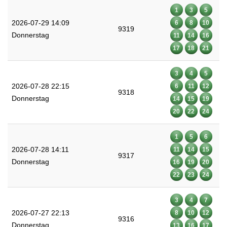
1
3
5
2026-07-29 14:09
6
8
10
9319
Donnerstag
11
14
16
17
18
21
3
4
5
2026-07-28 22:15
6
11
12
9318
Donnerstag
14
15
19
20
22
24
1
5
6
2026-07-28 14:11
11
14
15
9317
Donnerstag
16
19
20
22
23
24
3
4
7
2026-07-27 22:13
8
10
12
9316
Donnerstag
13
16
17