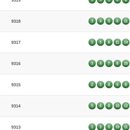
9319
9318
3
4
5
6
11
9317
1
5
6
11
14
9316
3
4
7
8
10
9315
2
3
4
6
8
9314
5
6
8
10
12
9313
1
3
5
10
11