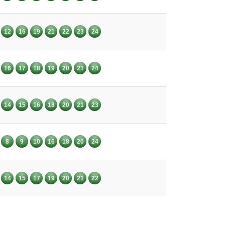
12
16
19
21
22
23
24
16
17
18
19
20
21
24
14
15
16
18
20
21
23
8
9
10
16
18
20
24
14
15
17
19
20
21
22