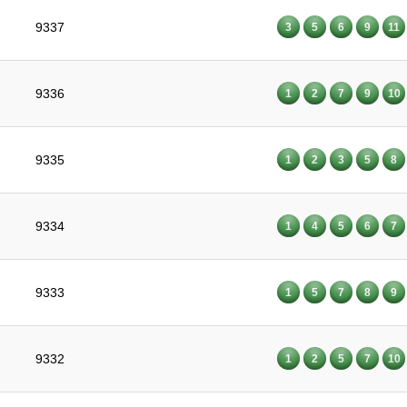
9337
3
5
6
9
11
9336
1
2
7
9
10
9335
1
2
3
5
8
9334
1
4
5
6
7
9333
1
5
7
8
9
9332
1
2
5
7
10