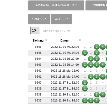
KASKADA
DATUM WÄHLEN
COUPON 
< ZURÜCK
WEITER >
wierszy na stronie
Ziehung
Datum
6646
2022-11-30 Mi. 22:00
1
2
3
4
6645
2022-11-30 Mi. 14:00
1
2
3
4
6644
2022-11-29 Di. 22:00
1
2
3
4
6643
2022-11-29 Di. 14:00
1
2
3
4
6642
2022-11-28 Mo. 22:00
1
2
3
4
6641
2022-11-28 Mo. 14:00
1
2
3
4
6640
2022-11-27 So. 22:00
1
2
3
4
6639
2022-11-27 So. 14:00
1
2
3
4
6638
2022-11-26 Sa. 22:00
1
2
3
4
6637
2022-11-26 Sa. 14:00
1
2
3
4