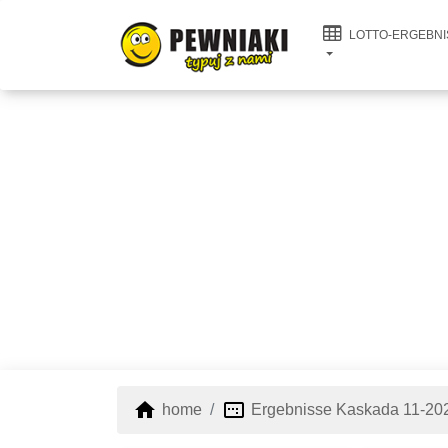
LOTTO-ERGEBNI
home
image_aspect_ratio
home
Ergebnisse Kaskada 11-20