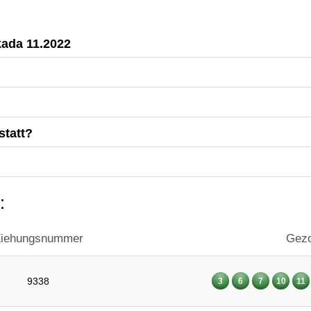
kada 11.2022
statt?
:
iehungsnummer
Gezo
9338
3
6
7
10
11