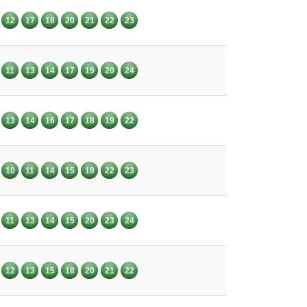
12
17
18
20
21
22
23
11
13
14
17
19
20
24
13
14
16
17
18
19
22
10
11
14
15
18
22
23
11
13
14
15
20
23
24
12
13
15
18
20
21
22