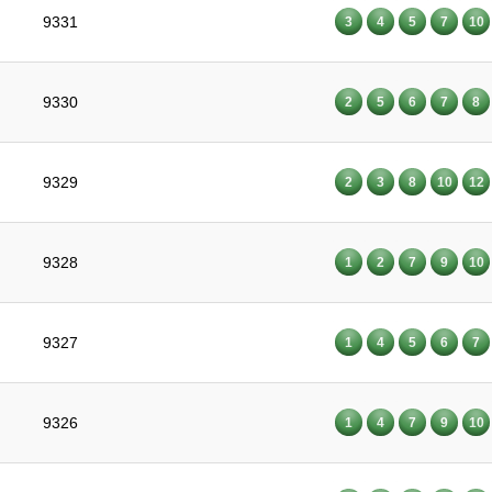
9331
3
4
5
7
10
9330
2
5
6
7
8
9329
2
3
8
10
12
9328
1
2
7
9
10
9327
1
4
5
6
7
9326
1
4
7
9
10