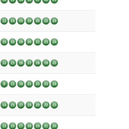
12
14
15
19
20
22
24
15
16
19
20
22
23
24
12
13
16
17
18
19
22
9
12
19
21
22
23
24
14
15
17
19
20
22
23
12
15
17
18
19
21
24