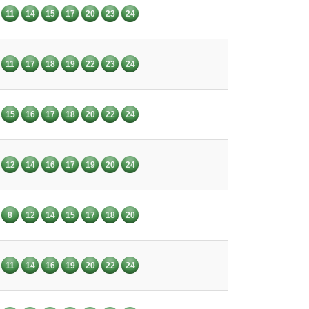
11
14
15
17
20
23
24
11
17
18
19
22
23
24
15
16
17
18
20
22
24
12
14
16
17
19
20
24
8
12
14
15
17
18
20
11
14
16
19
20
22
24