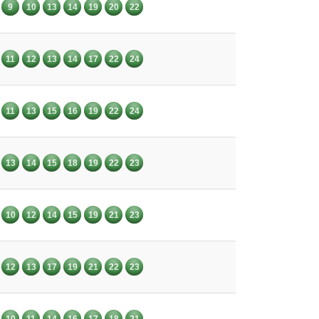
9
10
13
14
19
20
22
11
12
13
14
17
22
24
11
13
15
16
19
22
24
13
14
15
18
19
22
23
10
12
14
15
19
21
23
12
13
17
19
21
22
23
10
11
14
16
17
18
21