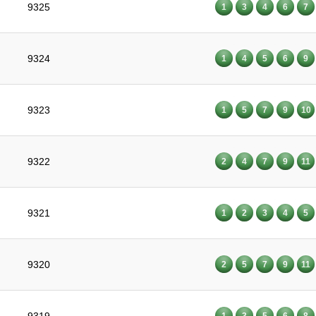
9325
1
3
4
6
7
9324
1
4
5
6
9
9323
1
5
7
9
10
9322
2
4
7
9
11
9321
1
2
3
4
5
9320
2
5
7
9
11
1
3
5
6
8