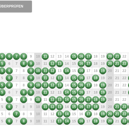
ÜBERPRÜFEN
5
6
7
8
9
10
11
12
13
14
15
16
17
18
19
20
21
22
5
6
7
8
9
10
11
12
13
14
15
16
17
18
19
20
21
22
5
6
7
8
9
10
11
12
13
14
15
16
17
18
19
20
21
22
5
6
7
8
9
10
11
12
13
14
15
16
17
18
19
20
21
22
5
6
7
8
9
10
11
12
13
14
15
16
17
18
19
20
21
22
5
6
7
8
9
10
11
12
13
14
15
16
17
18
19
20
21
22
5
6
7
8
9
10
11
12
13
14
15
16
17
18
19
20
21
22
5
6
7
8
9
10
11
12
13
14
15
16
17
18
19
20
21
22
5
6
7
8
9
10
11
12
13
14
15
16
17
18
19
20
21
22
5
6
7
8
9
10
11
12
13
14
15
16
17
18
19
20
21
22