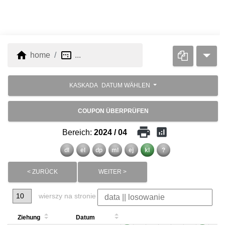
home
image_aspect_ratio
home
...
KASKADA
DATUM WÄHLEN
COUPON ÜBERPRÜFEN
print
analytics
Bereich:
2024 / 04
dl
el
dp
ml
ej
kl
?
< ZURÜCK
WEITER >
wierszy na stronie
Ziehung
Datum