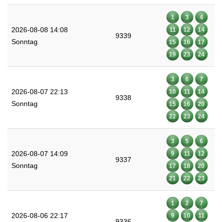
1
3
4
2026-08-08 14:08
11
12
14
9339
Sonntag
15
16
17
19
23
24
3
6
7
2026-08-07 22:13
10
11
14
9338
Sonntag
15
16
20
22
23
24
3
5
6
2026-08-07 14:09
9
11
12
9337
Sonntag
17
18
20
21
22
23
1
2
7
2026-08-06 22:17
9
10
11
9336