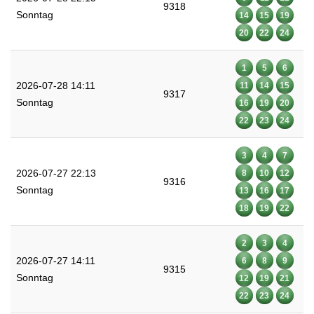
9318
Sonntag
14
15
19
20
22
24
1
5
6
2026-07-28 14:11
11
14
15
9317
Sonntag
16
19
20
22
23
24
3
4
7
2026-07-27 22:13
8
10
12
9316
Sonntag
13
16
17
18
19
22
2
3
4
2026-07-27 14:11
6
8
9
9315
Sonntag
12
19
21
22
23
24