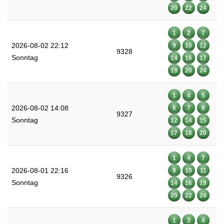
20
22
24
1
2
7
2026-08-02 22:12
9
10
12
9328
Sonntag
14
16
17
19
20
24
1
4
5
2026-08-02 14:08
6
7
8
9327
Sonntag
12
14
15
17
18
20
1
4
7
2026-08-01 22:16
9
10
11
9326
Sonntag
14
16
19
20
22
24
1
3
4