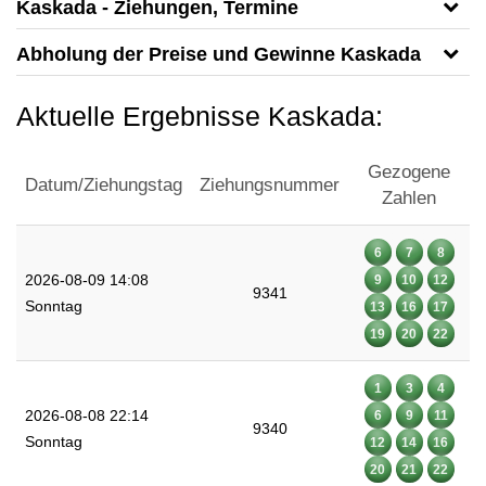
Kaskada - Ziehungen, Termine
Abholung der Preise und Gewinne Kaskada
Aktuelle Ergebnisse Kaskada:
Gezogene
Datum/Ziehungstag
Ziehungsnummer
Zahlen
6
7
8
2026-08-09 14:08
9
10
12
9341
Sonntag
13
16
17
19
20
22
1
3
4
2026-08-08 22:14
6
9
11
9340
Sonntag
12
14
16
20
21
22