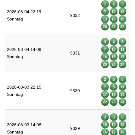
1
2
5
2026-08-04 22:19
7
10
12
9332
Sonntag
13
15
18
20
21
22
3
4
5
2026-08-04 14:08
7
10
11
9331
Sonntag
14
15
17
20
23
24
2
5
6
2026-08-03 22:15
7
8
11
9330
Sonntag
17
18
19
22
23
24
2
3
8
2026-08-03 14:08
10
12
15
9329
Sonntag
16
17
18