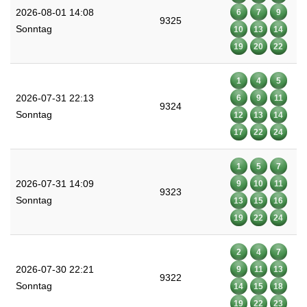
2026-08-01 14:08
6
7
9
9325
Sonntag
10
13
14
19
20
22
1
4
5
2026-07-31 22:13
6
9
11
9324
Sonntag
12
13
14
17
22
24
1
5
7
2026-07-31 14:09
9
10
11
9323
Sonntag
13
15
16
19
22
24
2
4
7
2026-07-30 22:21
9
11
13
9322
Sonntag
14
15
18
19
22
23