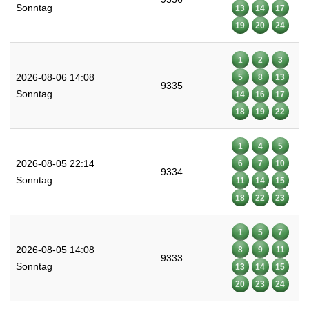
Sonntag
13
14
17
19
20
24
1
2
3
2026-08-06 14:08
5
8
13
9335
Sonntag
14
16
17
18
19
22
1
4
5
2026-08-05 22:14
6
7
10
9334
Sonntag
11
14
15
18
22
23
1
5
7
2026-08-05 14:08
8
9
11
9333
Sonntag
13
14
15
20
23
24