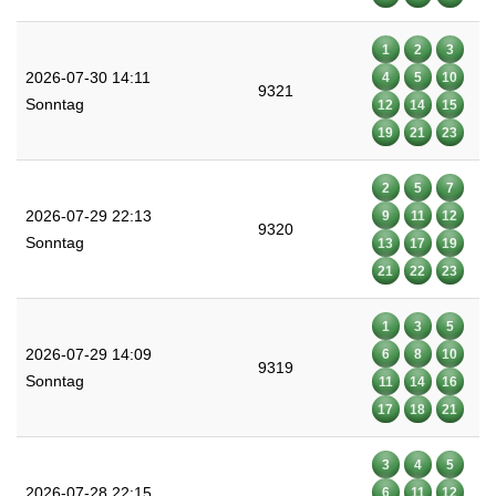
1
2
3
2026-07-30 14:11
4
5
10
9321
Sonntag
12
14
15
19
21
23
2
5
7
2026-07-29 22:13
9
11
12
9320
Sonntag
13
17
19
21
22
23
1
3
5
2026-07-29 14:09
6
8
10
9319
Sonntag
11
14
16
17
18
21
3
4
5
2026-07-28 22:15
6
11
12