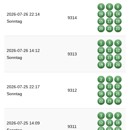
5
6
8
2026-07-26 22:14
10
12
14
9314
Sonntag
15
17
19
20
22
23
1
3
5
2026-07-26 14:12
10
11
12
9313
Sonntag
15
17
18
19
21
24
2
3
8
2026-07-25 22:17
10
11
12
9312
Sonntag
16
19
21
22
23
24
3
6
9
2026-07-25 14:09
12
15
16
9311