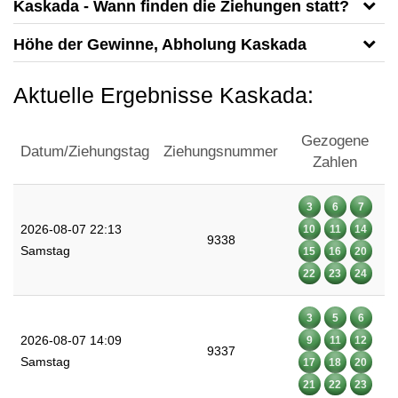
Kaskada - Wann finden die Ziehungen statt?
Höhe der Gewinne, Abholung Kaskada
Aktuelle Ergebnisse Kaskada:
Gezogene
Datum/Ziehungstag
Ziehungsnummer
Zahlen
3
6
7
2026-08-07 22:13
10
11
14
9338
Samstag
15
16
20
22
23
24
3
5
6
2026-08-07 14:09
9
11
12
9337
Samstag
17
18
20
21
22
23