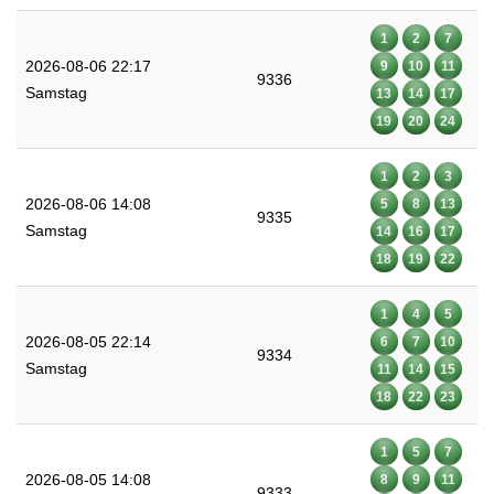
1
2
7
2026-08-06 22:17
9
10
11
9336
Samstag
13
14
17
19
20
24
1
2
3
2026-08-06 14:08
5
8
13
9335
Samstag
14
16
17
18
19
22
1
4
5
2026-08-05 22:14
6
7
10
9334
Samstag
11
14
15
18
22
23
1
5
7
2026-08-05 14:08
8
9
11
9333