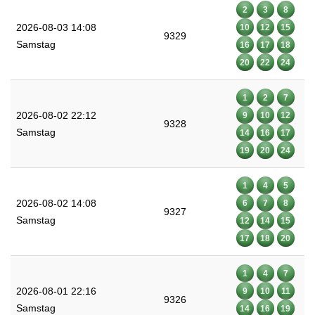
2
3
8
2026-08-03 14:08
10
12
15
9329
Samstag
16
17
18
20
22
24
1
2
7
2026-08-02 22:12
9
10
12
9328
Samstag
14
16
17
19
20
24
1
4
5
2026-08-02 14:08
6
7
8
9327
Samstag
12
14
15
17
18
20
1
4
7
2026-08-01 22:16
9
10
11
9326
Samstag
14
16
19