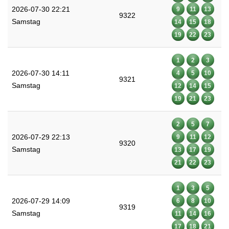
2026-07-30 22:21
9
11
13
9322
Samstag
14
15
18
19
22
23
1
2
3
2026-07-30 14:11
4
5
10
9321
Samstag
12
14
15
19
21
23
2
5
7
2026-07-29 22:13
9
11
12
9320
Samstag
13
17
19
21
22
23
1
3
5
2026-07-29 14:09
6
8
10
9319
Samstag
11
14
16
17
18
21