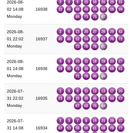
2026-08-
2
3
5
15
16
20
29
31
02 14:08
16938
32
46
48
49
54
57
58
59
Monday
65
73
75
67
2026-08-
2
6
13
20
27
28
29
42
01 22:02
16937
45
48
52
54
62
67
70
72
Monday
73
76
78
61
2026-08-
4
9
10
11
18
19
24
27
01 14:08
16936
29
30
31
38
52
58
59
61
Monday
71
78
80
69
2026-07-
1
5
6
11
12
13
17
20
31 22:02
16935
23
25
35
38
46
51
54
57
Monday
67
68
78
64
2026-07-
1
3
7
8
15
21
28
37
31 14:08
16934
47
53
56
58
61
68
70
77