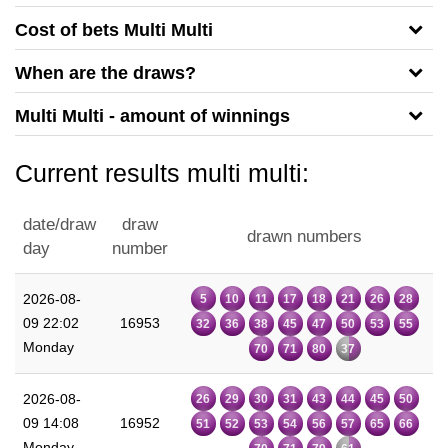
Cost of bets Multi Multi
When are the draws?
Multi Multi - amount of winnings
Current results multi multi:
date/draw
draw
drawn numbers
day
number
2026-08-
5
10
11
17
18
21
26
28
09 22:02
16953
32
36
38
45
47
50
53
55
Monday
70
71
80
37
2026-08-
26
29
30
31
43
44
45
50
09 14:08
16952
51
52
53
54
56
57
65
66
Monday