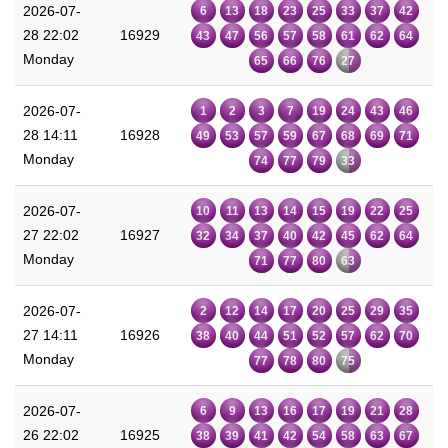
2026-07-
6
13
18
23
25
33
37
42
28 22:02
16929
43
47
56
57
58
61
62
64
Monday
65
66
76
27
2026-07-
1
2
3
7
19
24
43
46
28 14:11
16928
49
53
57
59
67
68
69
71
Monday
74
77
79
33
2026-07-
10
11
13
14
15
19
22
25
27 22:02
16927
32
34
37
40
42
45
62
64
Monday
71
77
80
63
2026-07-
2
12
14
17
20
25
29
35
27 14:11
16926
38
40
44
51
52
57
62
70
Monday
77
78
80
75
2026-07-
6
9
13
16
17
19
21
28
26 22:02
16925
38
39
41
42
54
58
63
67