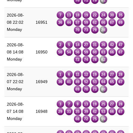
70
71
79
61
2026-08-
7
13
18
19
22
24
30
35
08 22:02
16951
36
44
57
59
62
66
67
69
Monday
70
73
79
28
2026-08-
2
5
14
27
31
36
42
47
08 14:08
16950
50
54
56
59
60
63
66
67
Monday
72
74
78
62
2026-08-
1
6
11
12
19
24
27
28
07 22:02
16949
36
41
49
52
53
64
65
67
Monday
69
70
73
80
2026-08-
3
7
9
13
19
25
27
28
07 14:08
16948
29
33
35
39
42
53
66
67
Monday
68
72
75
59