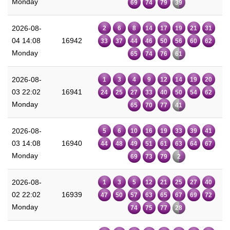
Monday
69
74
79
39
2026-08-
2
6
8
14
17
19
21
31
04 14:08
16942
33
37
44
46
50
56
60
62
Monday
65
74
76
61
2026-08-
1
3
4
9
12
14
19
20
03 22:02
16941
24
25
27
33
40
50
54
62
Monday
65
70
77
41
2026-08-
5
6
10
16
19
33
39
41
03 14:08
16940
44
48
49
51
61
63
64
67
Monday
69
73
79
2
2026-08-
1
3
5
12
21
25
27
40
02 22:02
16939
47
50
57
63
65
67
69
72
Monday
74
75
77
28