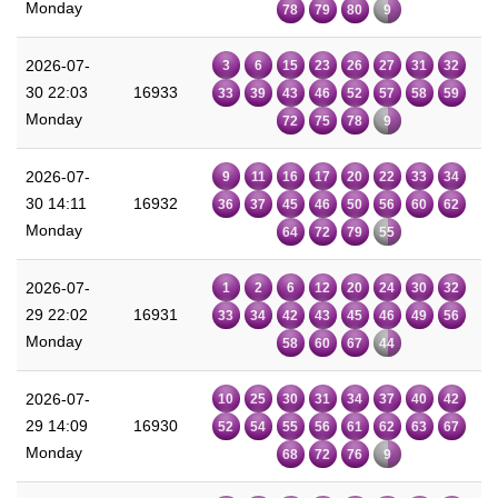
Monday
78
79
80
9
2026-07-
3
6
15
23
26
27
31
32
30 22:03
16933
33
39
43
46
52
57
58
59
Monday
72
75
78
9
2026-07-
9
11
16
17
20
22
33
34
30 14:11
16932
36
37
45
46
50
56
60
62
Monday
64
72
79
55
2026-07-
1
2
6
12
20
24
30
32
29 22:02
16931
33
34
42
43
45
46
49
56
Monday
58
60
67
44
2026-07-
10
25
30
31
34
37
40
42
29 14:09
16930
52
54
55
56
61
62
63
67
Monday
68
72
76
9