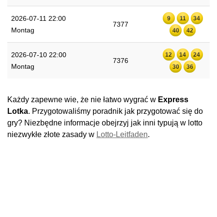
2026-07-11 22:00
9
11
34
7377
Montag
40
42
2026-07-10 22:00
12
14
24
7376
Montag
30
36
Każdy zapewne wie, że nie łatwo wygrać w
Express
Lotka
. Przygotowaliśmy poradnik jak przygotować się do
gry? Niezbędne informacje obejrzyj jak inni typują w lotto
niezwykłe złote zasady w
Lotto-Leitfaden
.