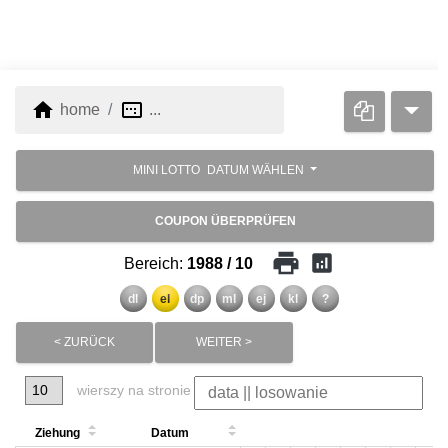
home
image_aspect_ratio
home
...
MINI LOTTO
DATUM WÄHLEN
COUPON ÜBERPRÜFEN
print
analytics
Bereich:
1988 / 10
dl
el
dp
ml
ej
kl
?
< ZURÜCK
WEITER >
wierszy na stronie
Ziehung
Datum