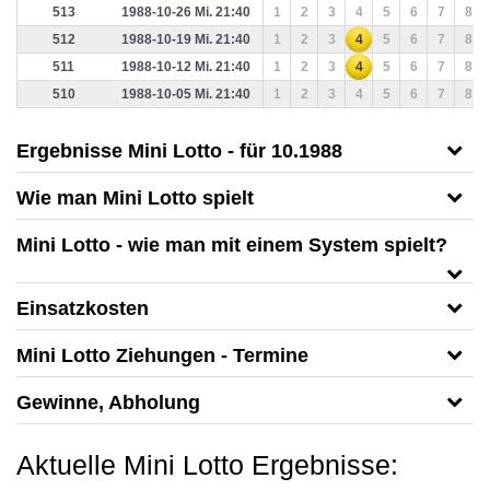
513
1988-10-26 Mi. 21:40
1
2
3
4
5
6
7
8
512
1988-10-19 Mi. 21:40
1
2
3
4
5
6
7
8
511
1988-10-12 Mi. 21:40
1
2
3
4
5
6
7
8
510
1988-10-05 Mi. 21:40
1
2
3
4
5
6
7
8
Ergebnisse Mini Lotto - für 10.1988
Wie man Mini Lotto spielt
Mini Lotto
- wie man mit einem System spielt?
Einsatzkosten
Mini Lotto Ziehungen - Termine
Gewinne, Abholung
Aktuelle Mini Lotto Ergebnisse: