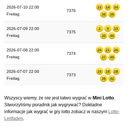
2026-07-10 22:00
12
14
24
7376
Freitag
30
36
2026-07-09 22:00
2
9
15
7375
Freitag
30
40
2026-07-08 22:00
20
21
26
7374
Freitag
37
40
2026-07-07 22:00
10
18
28
7373
Freitag
36
42
Wszyscy wiemy, że nie jest łatwo wygrać w
Mini Lotto
.
Stworzyliśmy poradnik jak wygrywać? Dokładne
informacje jak wygrać w gry lotto zobacz w naszym
Lotto-
Leitfaden
.