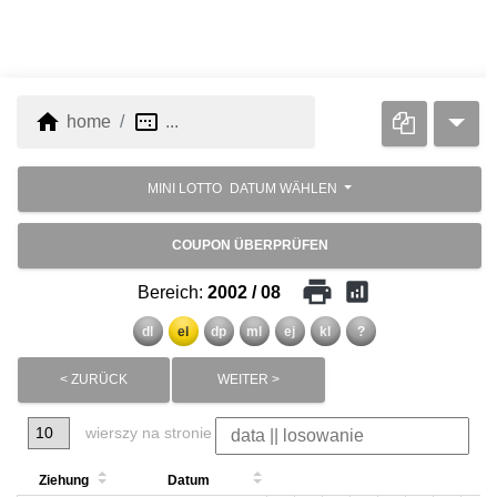
home
image_aspect_ratio
home
...
MINI LOTTO
DATUM WÄHLEN
COUPON ÜBERPRÜFEN
print
analytics
Bereich:
2002 / 08
dl
el
dp
ml
ej
kl
?
< ZURÜCK
WEITER >
wierszy na stronie
Ziehung
Datum