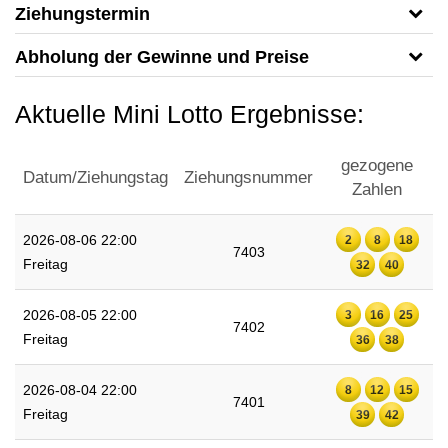
Ziehungstermin
Abholung der Gewinne und Preise
Aktuelle Mini Lotto Ergebnisse:
gezogene
Datum/Ziehungstag
Ziehungsnummer
Zahlen
2026-08-06 22:00
2
8
18
7403
Freitag
32
40
2026-08-05 22:00
3
16
25
7402
Freitag
36
38
2026-08-04 22:00
8
12
15
7401
Freitag
39
42