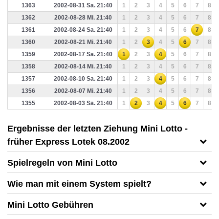
1363
2002-08-31 Sa. 21:40
1
2
3
4
5
6
7
8
1362
2002-08-28 Mi. 21:40
1
2
3
4
5
6
7
8
1361
2002-08-24 Sa. 21:40
1
2
3
4
5
6
7
8
1360
2002-08-21 Mi. 21:40
1
2
3
4
5
6
7
8
1359
2002-08-17 Sa. 21:40
1
2
3
4
5
6
7
8
1358
2002-08-14 Mi. 21:40
1
2
3
4
5
6
7
8
1357
2002-08-10 Sa. 21:40
1
2
3
4
5
6
7
8
1356
2002-08-07 Mi. 21:40
1
2
3
4
5
6
7
8
1355
2002-08-03 Sa. 21:40
1
2
3
4
5
6
7
8
Ergebnisse der letzten Ziehung Mini Lotto -
früher Express Lotek 08.2002
Spielregeln von Mini Lotto
Wie man mit einem System spielt?
Mini Lotto Gebühren