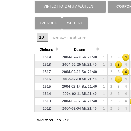
MINI LOTTO
DATUM WÄHLEN
COUPO
< ZURÜCK
WEITER >
wierszy na stronie
Ziehung
Datum
1519
2004-02-28 Sa. 21:40
1
2
3
4
1518
2004-02-25 Mi. 21:40
1
2
3
4
1517
2004-02-21 Sa. 21:40
1
2
3
4
1516
2004-02-18 Mi. 21:40
1
2
3
4
1515
2004-02-14 Sa. 21:40
1
2
3
4
1514
2004-02-11 Mi. 21:40
1
2
3
4
1513
2004-02-07 Sa. 21:40
1
2
3
4
1512
2004-02-04 Mi. 21:40
1
2
3
4
Wiersz od 1 do 8 z 8