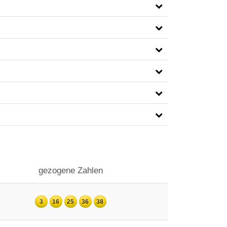
gezogene Zahlen
3
16
25
36
38