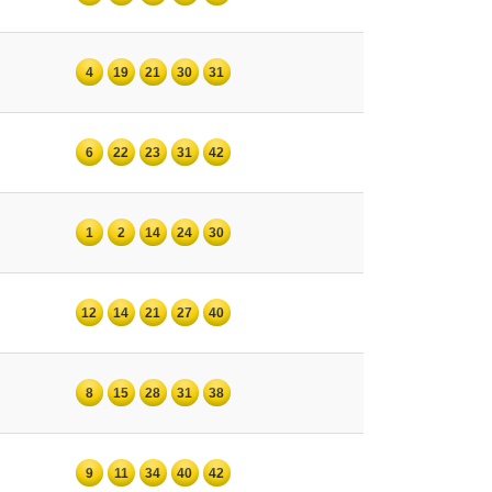
4
19
21
30
31
6
22
23
31
42
1
2
14
24
30
12
14
21
27
40
8
15
28
31
38
9
11
34
40
42