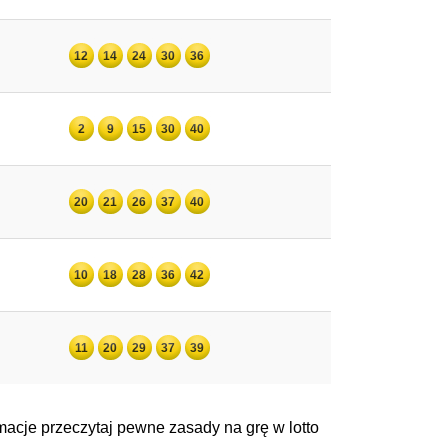
12
14
24
30
36
2
9
15
30
40
20
21
26
37
40
10
18
28
36
42
11
20
29
37
39
acje przeczytaj pewne zasady na grę w lotto