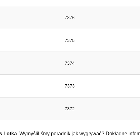
7376
7375
7374
7373
7372
s Lotka
. Wymyśliliśmy poradnik jak wygrywać? Dokładne inform