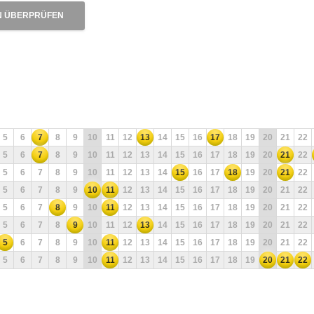
N ÜBERPRÜFEN
5
6
7
8
9
10
11
12
13
14
15
16
17
18
19
20
21
22
5
6
7
8
9
10
11
12
13
14
15
16
17
18
19
20
21
22
5
6
7
8
9
10
11
12
13
14
15
16
17
18
19
20
21
22
5
6
7
8
9
10
11
12
13
14
15
16
17
18
19
20
21
22
5
6
7
8
9
10
11
12
13
14
15
16
17
18
19
20
21
22
5
6
7
8
9
10
11
12
13
14
15
16
17
18
19
20
21
22
5
6
7
8
9
10
11
12
13
14
15
16
17
18
19
20
21
22
5
6
7
8
9
10
11
12
13
14
15
16
17
18
19
20
21
22