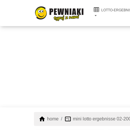
LOTTO-ERGEBNI
home
image_aspect_ratio
home
mini lotto ergebnisse 02-20