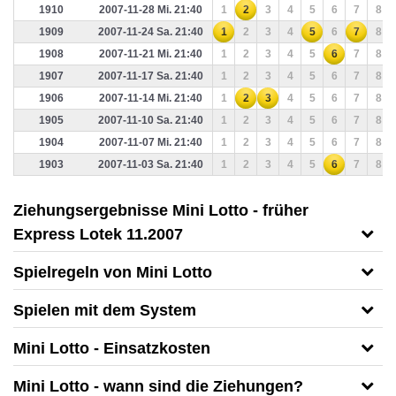
1910
2007-11-28 Mi. 21:40
1
2
3
4
5
6
7
8
1909
2007-11-24 Sa. 21:40
1
2
3
4
5
6
7
8
1908
2007-11-21 Mi. 21:40
1
2
3
4
5
6
7
8
1907
2007-11-17 Sa. 21:40
1
2
3
4
5
6
7
8
1906
2007-11-14 Mi. 21:40
1
2
3
4
5
6
7
8
1905
2007-11-10 Sa. 21:40
1
2
3
4
5
6
7
8
1904
2007-11-07 Mi. 21:40
1
2
3
4
5
6
7
8
1903
2007-11-03 Sa. 21:40
1
2
3
4
5
6
7
8
Ziehungsergebnisse Mini Lotto - früher
Express Lotek 11.2007
Spielregeln von Mini Lotto
Spielen mit dem System
Mini Lotto - Einsatzkosten
Mini Lotto - wann sind die Ziehungen?