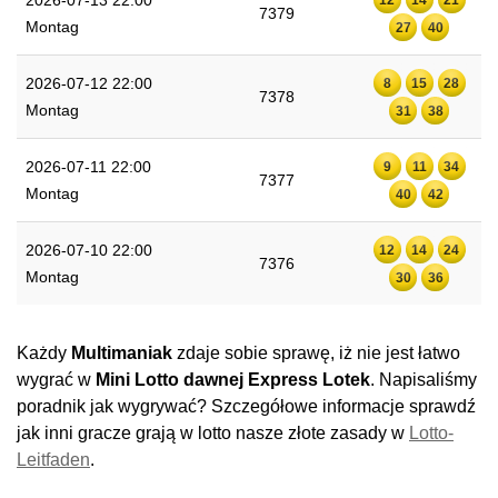
2026-07-13 22:00
7379
Montag
27
40
2026-07-12 22:00
8
15
28
7378
Montag
31
38
2026-07-11 22:00
9
11
34
7377
Montag
40
42
2026-07-10 22:00
12
14
24
7376
Montag
30
36
Każdy
Multimaniak
zdaje sobie sprawę, iż nie jest łatwo
wygrać w
Mini Lotto dawnej Express Lotek
. Napisaliśmy
poradnik jak wygrywać? Szczegółowe informacje sprawdź
jak inni gracze grają w lotto nasze złote zasady w
Lotto-
Leitfaden
.