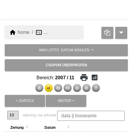
home
image_aspect_ratio
home
...
MINI LOTTO
DATUM WÄHLEN
COUPON ÜBERPRÜFEN
print
analytics
Bereich:
2007 / 11
dl
el
dp
ml
ej
kl
?
< ZURÜCK
WEITER >
wierszy na stronie
Ziehung
Datum