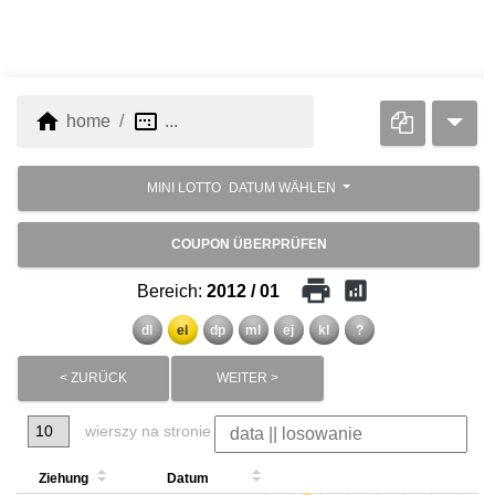
home
image_aspect_ratio
home
...
MINI LOTTO
DATUM WÄHLEN
COUPON ÜBERPRÜFEN
print
analytics
Bereich:
2012 / 01
dl
el
dp
ml
ej
kl
?
< ZURÜCK
WEITER >
wierszy na stronie
Ziehung
Datum