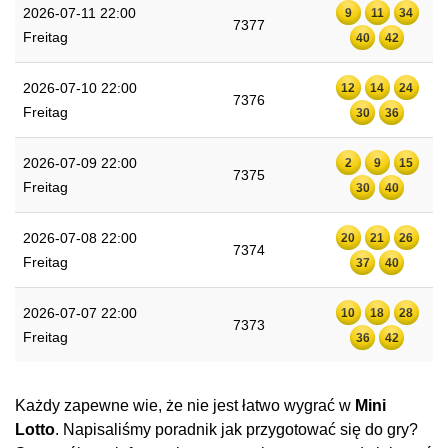
2026-07-11 22:00
9
11
34
7377
Freitag
40
42
2026-07-10 22:00
12
14
24
7376
Freitag
30
36
2026-07-09 22:00
2
9
15
7375
Freitag
30
40
2026-07-08 22:00
20
21
26
7374
Freitag
37
40
2026-07-07 22:00
10
18
28
7373
Freitag
36
42
Każdy zapewne wie, że nie jest łatwo wygrać w
Mini
Lotto
. Napisaliśmy poradnik jak przygotować się do gry?