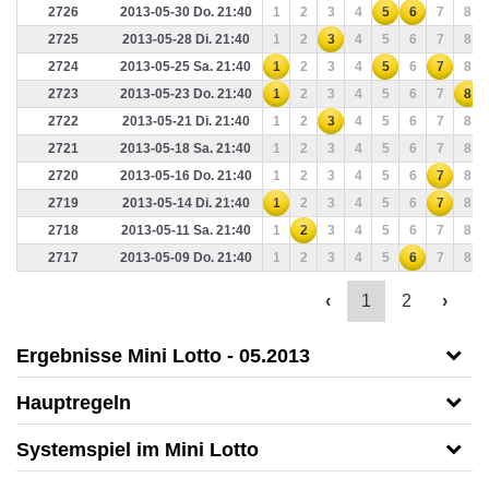
2726
2013-05-30 Do. 21:40
1
2
3
4
5
6
7
8
2725
2013-05-28 Di. 21:40
1
2
3
4
5
6
7
8
2724
2013-05-25 Sa. 21:40
1
2
3
4
5
6
7
8
2723
2013-05-23 Do. 21:40
1
2
3
4
5
6
7
8
2722
2013-05-21 Di. 21:40
1
2
3
4
5
6
7
8
2721
2013-05-18 Sa. 21:40
1
2
3
4
5
6
7
8
2720
2013-05-16 Do. 21:40
1
2
3
4
5
6
7
8
2719
2013-05-14 Di. 21:40
1
2
3
4
5
6
7
8
2718
2013-05-11 Sa. 21:40
1
2
3
4
5
6
7
8
2717
2013-05-09 Do. 21:40
1
2
3
4
5
6
7
8
‹
1
2
›
Ergebnisse Mini Lotto - 05.2013
Hauptregeln
Systemspiel im
Mini Lotto