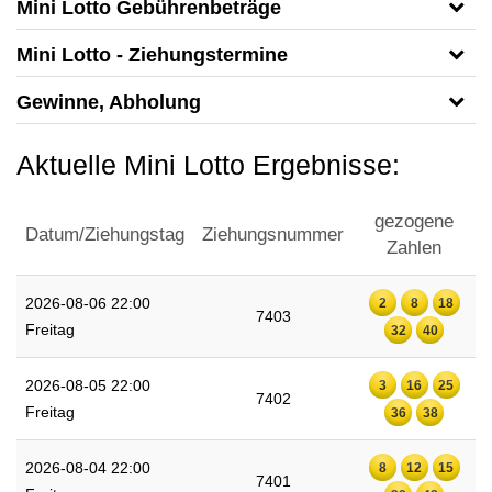
Mini Lotto Gebührenbeträge
Mini Lotto - Ziehungstermine
Gewinne, Abholung
Aktuelle Mini Lotto Ergebnisse:
gezogene
Datum/Ziehungstag
Ziehungsnummer
Zahlen
2026-08-06 22:00
2
8
18
7403
Freitag
32
40
2026-08-05 22:00
3
16
25
7402
Freitag
36
38
2026-08-04 22:00
8
12
15
7401