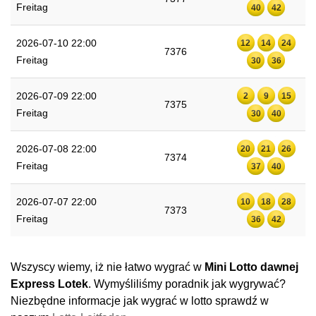
Freitag
40
42
2026-07-10 22:00
12
14
24
7376
Freitag
30
36
2026-07-09 22:00
2
9
15
7375
Freitag
30
40
2026-07-08 22:00
20
21
26
7374
Freitag
37
40
2026-07-07 22:00
10
18
28
7373
Freitag
36
42
Wszyscy wiemy, iż nie łatwo wygrać w
Mini Lotto dawnej
Express Lotek
. Wymyśliliśmy poradnik jak wygrywać?
Niezbędne informacje jak wygrać w lotto sprawdź w