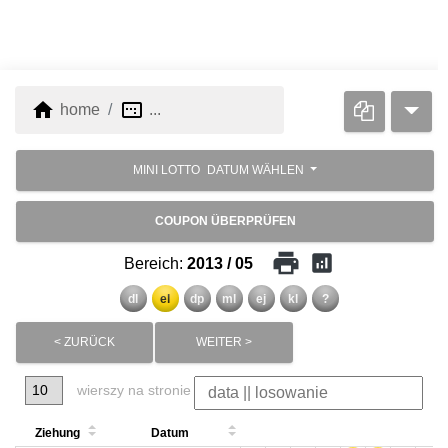
home
image_aspect_ratio
home
...
MINI LOTTO
DATUM WÄHLEN
COUPON ÜBERPRÜFEN
print
analytics
Bereich:
2013 / 05
dl
el
dp
ml
ej
kl
?
< ZURÜCK
WEITER >
wierszy na stronie
Ziehung
Datum