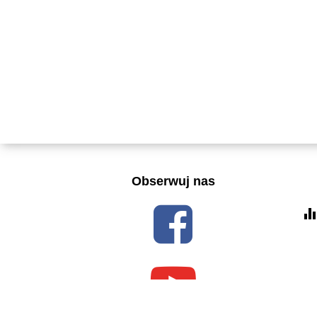
Obserwuj nas
equalize