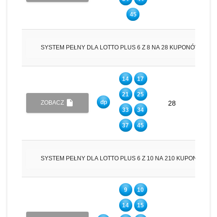
45
insert_drive_file
SYSTEM PEŁNY DLA LOTTO PLUS 6 Z 8 NA 28 KUPONÓW
14
17
21
25
insert_drive_file
dp
6
ZOBACZ
28
33
34
37
45
insert_drive_file
SYSTEM PEŁNY DLA LOTTO PLUS 6 Z 10 NA 210 KUPONÓW
9
10
14
15