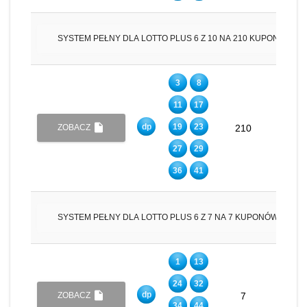
insert_drive_file
SYSTEM PEŁNY DLA LOTTO PLUS 6 Z 10 NA 210 KUPONÓW
3
8
11
17
insert_drive_file
dp
19
23
6
ZOBACZ
210
27
29
36
41
insert_drive_file
SYSTEM PEŁNY DLA LOTTO PLUS 6 Z 7 NA 7 KUPONÓW
1
13
24
32
insert_drive_file
dp
6
ZOBACZ
7
34
44