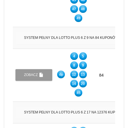
47
48
49
insert_drive_file
SYSTEM PEŁNY DLA LOTTO PLUS 6 Z 9 NA 84 KUPONÓW
4
5
8
9
insert_drive_file
dp
12
13
6
ZOBACZ
84
14
20
45
ins
SYSTEM PEŁNY DLA LOTTO PLUS 6 Z 17 NA 12376 KUPONÓW