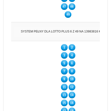
47
48
49
SYSTEM PEŁNY DLA LOTTO PLUS 6 Z 49 NA 13983816 KUPO
1
2
3
4
5
6
7
8
9
10
11
12
13
14
15
16
17
18