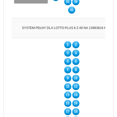
32
38
41
SYSTEM PEŁNY DLA LOTTO PLUS 6 Z 49 NA 13983816 KUPO
1
2
3
4
5
6
7
8
9
10
11
12
13
14
15
16
17
18