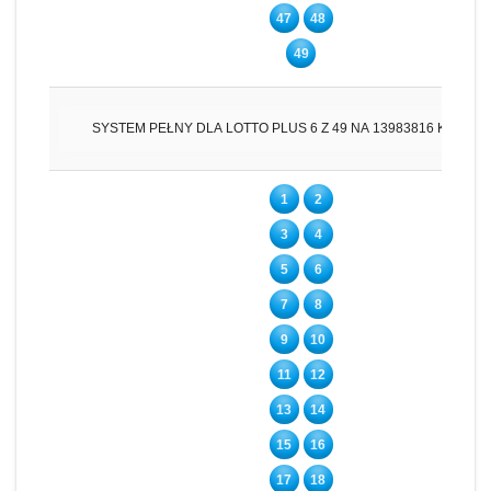
47
48
49
SYSTEM PEŁNY DLA LOTTO PLUS 6 Z 49 NA 13983816 KUPO
1
2
3
4
5
6
7
8
9
10
11
12
13
14
15
16
17
18