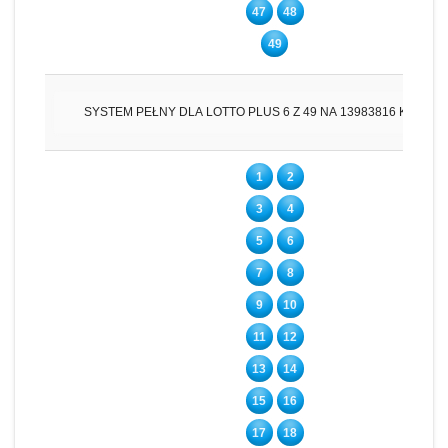
47
48
49
SYSTEM PEŁNY DLA LOTTO PLUS 6 Z 49 NA 13983816 KUPO
1
2
3
4
5
6
7
8
9
10
11
12
13
14
15
16
17
18