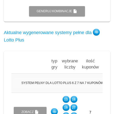
insert_drive_file
GENERUJ KOMBINACJE
Aktualne wygenerowane systemy pełne dla
dp
Lotto Plus
typ
wybrane
ilość
na
gry
liczby
kuponów
kupon
insert_drive_file
SYSTEM PEŁNY DLA LOTTO PLUS 6 Z 7 NA 7 KUPONÓW
13
16
19
27
insert_drive_file
dp
6
ZOBACZ
7