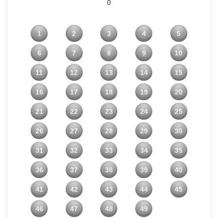
0
1
2
3
4
5
6
7
8
9
10
11
12
13
14
15
16
17
18
19
20
21
22
23
24
25
26
27
28
29
30
31
32
33
34
35
36
37
38
39
40
41
42
43
44
45
46
47
48
49