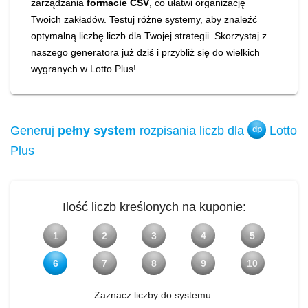
zarządzania
formacie CSV
, co ułatwi organizację
Twoich zakładów. Testuj różne systemy, aby znaleźć
optymalną liczbę liczb dla Twojej strategii. Skorzystaj z
naszego generatora już dziś i przybliż się do wielkich
wygranych w Lotto Plus!
Generuj
pełny system
rozpisania liczb dla
Lotto
dp
Plus
Ilość liczb kreślonych na kuponie:
1
2
3
4
5
6
7
8
9
10
Zaznacz liczby do systemu: