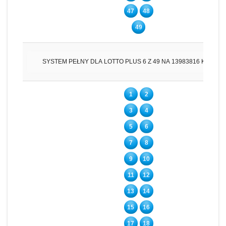
47
48
49
SYSTEM PEŁNY DLA LOTTO PLUS 6 Z 49 NA 13983816 KUPO
1
2
3
4
5
6
7
8
9
10
11
12
13
14
15
16
17
18