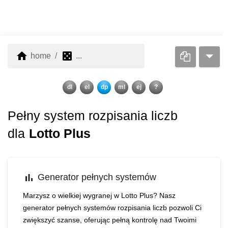
home
casino
home
...
dl
el
dp
ml
ej
?
Pełny system rozpisania liczb
dla
Lotto Plus
bar_chart
Generator pełnych systemów
Marzysz o wielkiej wygranej w Lotto Plus? Nasz
generator pełnych systemów rozpisania liczb pozwoli Ci
zwiększyć szanse, oferując pełną kontrolę nad Twoimi